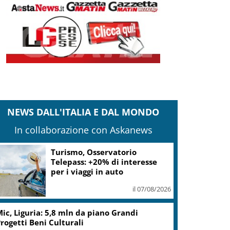
NEWS DALL'ITALIA E DAL MONDO
In collaborazione con Askanews
arcinelle, Manildo: tragedia che richiama
aranzia sicurezza
il 07/08/2026
rovince, Braidotti (Pd): per Friuli continua
a presa in giro