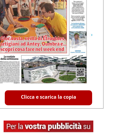
Clicca e scarica la copia