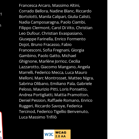
Francesca Arcaro, Massimo Altini,
Corrado Bellora, Nadine Blanc, Riccardo
11
Bortolotti, Manila Calipari, Giulia Calisti,
Nadia Camposaragna, Paolo Ciambi,
m
Filippo Clermont, Carol Di Vito, Christian
Leo Dufour, Christian Evaspasiano,
Giuseppe Farinella, Enrico Formento
Dojot, Bruno Fracasso, Fabio
Francesconi, Sofia Fregnani, Giorgia
Gambino, Paolo Gatto, Michael
Ghignone, Marlène Jorrioz, Cecilia
Lazzarotto, Giacomo Mangano, Angela
Marrelli, Federico Mecca, Luca Mauro
Melloni, Marc Montrosset, Matteo Nigra,
Sabrina Olibano, Emiliano Pala, Gabriele
Peloso, Maurizio Pitti, Loris Ponsetto,
Andrea Portigliatti, Mattia Pramotton,
Deniel Pession, Raffaele Romano, Enrico
Ruggeri, Riccardo Savoye, Federica
Tercinod, Federico Tigellio Benvenuto,
Luca Massimo Trifilò