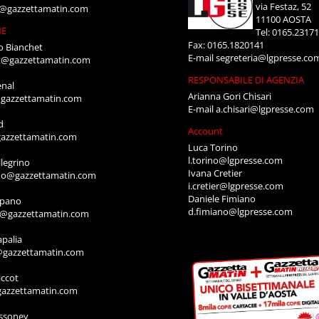
via Festaz, 52
i@gazzettamatin.com
11100 AOSTA
NE
Tel: 0165.2317
Fax: 0165.1820141
o Bianchet
E-mail
segreteria@lgpresse.co
t@gazzettamatin.com
RESPONSABILE DI AGENZIA
enal
Arianna Gori Chisari
gazzettamatin.com
E-mail
a.chisari@lgpresse.com
d
Account
azzettamatin.com
Luca Torino
l.torino@lgpresse.com
legrino
Ivana Cretier
ino@gazzettamatin.com
i.cretier@lgpresse.com
Daniele Fimiano
mpano
d.fimiano@lgpresse.com
o@gazzettamatin.com
apalia
@gazzettamatin.com
ccot
gazzettamatin.com
ssoney