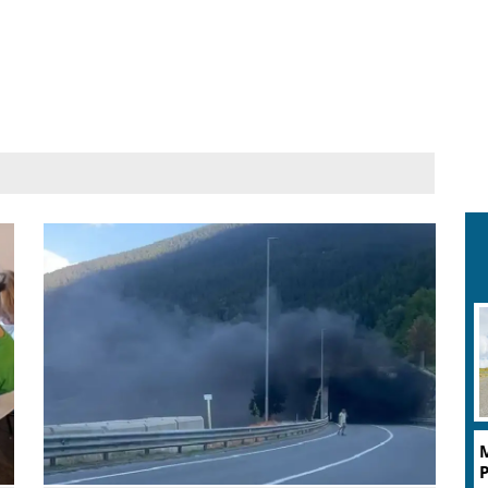
M
g
P
l