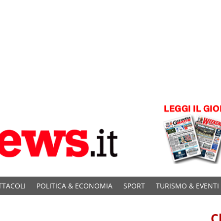
TTACOLI
POLITICA & ECONOMIA
SPORT
TURISMO & EVENTI
C