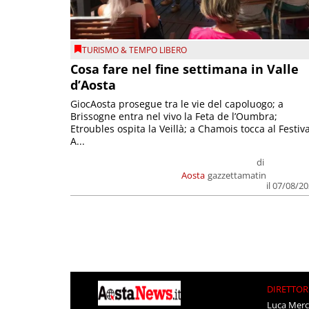
TURISMO & TEMPO LIBERO
Cosa fare nel fine settimana in Valle
d’Aosta
GiocAosta prosegue tra le vie del capoluogo; a
Brissogne entra nel vivo la Feta de l’Oumbra;
Etroubles ospita la Veillà; a Chamois tocca al Festiva
A...
di
Aosta
gazzettamatin
il 07/08/2
DIRETTOR
Luca Merc