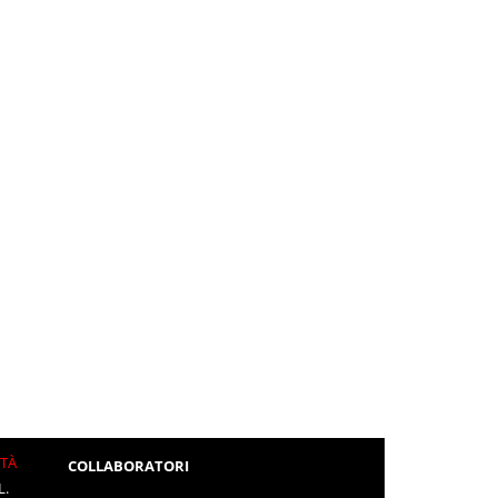
ITÀ
COLLABORATORI
L.