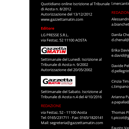
l.mercant
Quotidiano online Iscrizione al Tribunale
di Aosta n. 8/2012
REDAZIO
Autorizzazione del 13/12/2012
Alessandr
www.gazzettamatin.com
a.bianche
Editore
Danila Ch
LG PRESSE S.R.L.
d.chenal@
via Festaz, 52 11100 AOSTA
Erika Davi
e.david@g
Settimanale del Lunedì. Iscrizione al
Tribunale di Aosta n. 9/2002
Davide Pel
Autorizzazione del 20/05/2002
d.pellegr
Cinzia Ti
c.timpan
Settimanale del Sabato. Iscrizione al
Tribunale di Aosta n.4 del 4/10/2016
Arianna P
a.papalia
REDAZIONE
via Festaz, 52 - 11100 Aosta
Thomas Pi
Tel: 0165/231711 - Fax: 0165/1820141
t.piccot@
Mail:
segreteria@gazzettamatin.com
Fausto Va