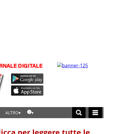
ALTRO
licca per leggere tutte le