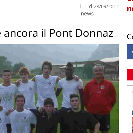
di
il
28/09/2012
n
news
ce ancora il Pont Donnaz
C