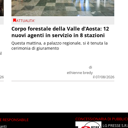
ATTUALITA'
Corpo forestale della Valle d’Aosta: 12
nuovi agenti in servizio in 8 stazioni
Questa mattina, a palazzo regionale, si è tenuta la
cerimonia di giuramento
l
di
ethienne bredy
026
il 07/08/2026
CONCESSIONARIA DI PUBBLIC
E RESPONSABILE
LG PRESSE S.R.
anti