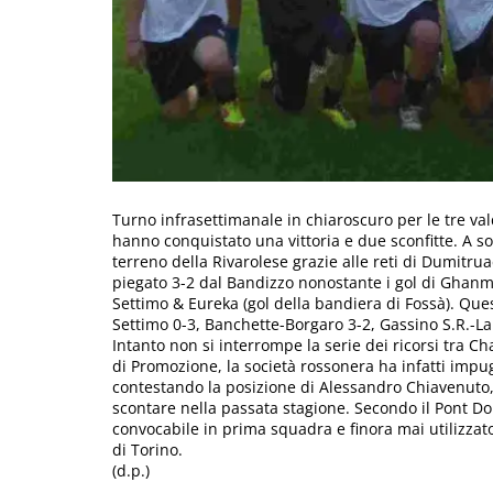
Turno infrasettimanale in chiaroscuro per le tre v
hanno conquistato una vittoria e due sconfitte. A sor
terreno della Rivarolese grazie alle reti di Dumitru
piegato 3-2 dal Bandizzo nonostante i gol di Ghanmi
Settimo & Eureka (gol della bandiera di Fossà). Quest
Settimo 0-3, Banchette-Borgaro 3-2, Gassino S.R.-La
Intanto non si interrompe la serie dei ricorsi tra C
di Promozione, la società rossonera ha infatti impug
contestando la posizione di Alessandro Chiavenuto,
scontare nella passata stagione. Secondo il Pont Do
convocabile in prima squadra e finora mai utilizzat
di Torino.
(d.p.)