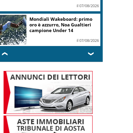
il 07/08/2026
.Fvg, Lenarduzzi (Pd): svolta immediata
ontro declino
il 07/08/2026
❮
❯