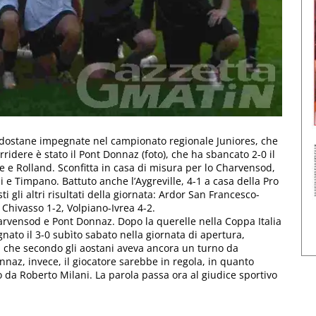
aldostane impegnate nel campionato regionale Juniores, che
ridere è stato il Pont Donnaz (foto), che ha sbancato 2-0 il
ae e Rolland. Sconfitta in casa di misura per lo Charvensod,
 e Timpano. Battuto anche l’Aygreville, 4-1 a casa della Pro
i gli altri risultati della giornata: Ardor San Francesco-
 Chivasso 1-2, Volpiano-Ivrea 4-2.
harvensod e Pont Donnaz. Dopo la querelle nella Coppa Italia
nato il 3-0 subìto sabato nella giornata di apertura,
 che secondo gli aostani aveva ancora un turno da
nnaz, invece, il giocatore sarebbe in regola, in quanto
o da Roberto Milani. La parola passa ora al giudice sportivo