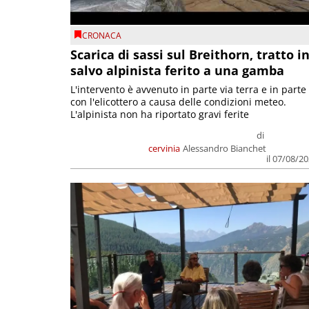
CRONACA
Scarica di sassi sul Breithorn, tratto i
salvo alpinista ferito a una gamba
L'intervento è avvenuto in parte via terra e in parte
con l'elicottero a causa delle condizioni meteo.
L'alpinista non ha riportato gravi ferite
di
cervinia
Alessandro Bianchet
il 07/08/2