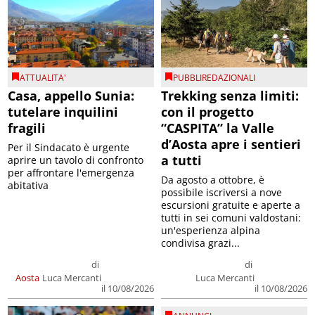
ATTUALITA'
PUBBLIREDAZIONALI
Casa, appello Sunia:
Trekking senza limiti:
tutelare inquilini
con il progetto
fragili
“CASPITA” la Valle
d’Aosta apre i sentieri
Per il Sindacato è urgente
a tutti
aprire un tavolo di confronto
per affrontare l'emergenza
Da agosto a ottobre, è
abitativa
possibile iscriversi a nove
escursioni gratuite e aperte a
tutti in sei comuni valdostani:
un'esperienza alpina
condivisa grazi...
di
di
Aosta
Luca Mercanti
Luca Mercanti
il 10/08/2026
il 10/08/2026