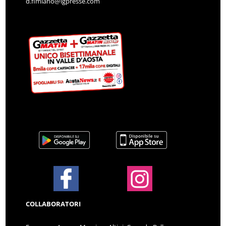
d.fimiano@lgpresse.com
COLLABORATORI