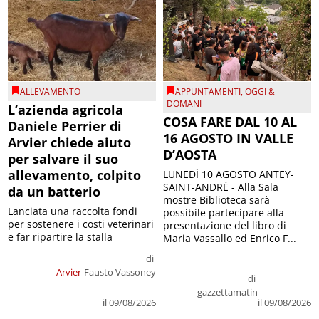
ALLEVAMENTO
APPUNTAMENTI
,
OGGI &
DOMANI
L’azienda agricola
COSA FARE DAL 10 AL
Daniele Perrier di
16 AGOSTO IN VALLE
Arvier chiede aiuto
D’AOSTA
per salvare il suo
allevamento, colpito
LUNEDÌ 10 AGOSTO ANTEY-
SAINT-ANDRÉ - Alla Sala
da un batterio
mostre Biblioteca sarà
Lanciata una raccolta fondi
possibile partecipare alla
per sostenere i costi veterinari
presentazione del libro di
e far ripartire la stalla
Maria Vassallo ed Enrico F...
di
Arvier
Fausto Vassoney
di
gazzettamatin
il 09/08/2026
il 09/08/2026