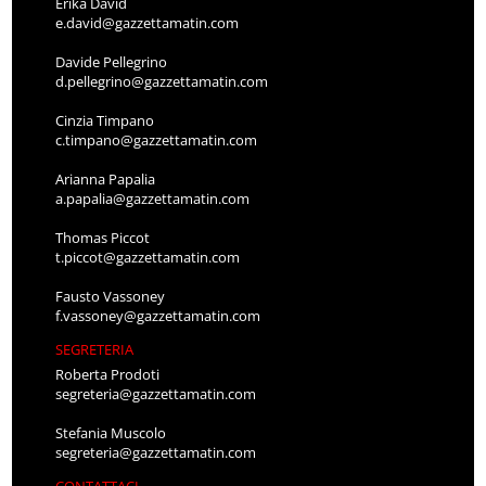
Erika David
e.david@gazzettamatin.com
Davide Pellegrino
d.pellegrino@gazzettamatin.com
Cinzia Timpano
c.timpano@gazzettamatin.com
Arianna Papalia
a.papalia@gazzettamatin.com
Thomas Piccot
t.piccot@gazzettamatin.com
Fausto Vassoney
f.vassoney@gazzettamatin.com
SEGRETERIA
Roberta Prodoti
segreteria@gazzettamatin.com
Stefania Muscolo
segreteria@gazzettamatin.com
CONTATTACI