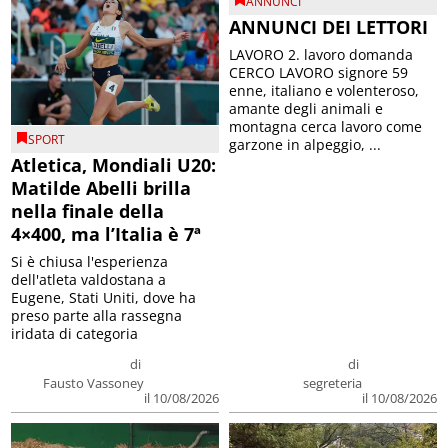
ANNUNCI
ANNUNCI DEI LETTORI
LAVORO 2. lavoro domanda
CERCO LAVORO signore 59
enne, italiano e volenteroso,
amante degli animali e
montagna cerca lavoro come
SPORT
garzone in alpeggio, ...
Atletica, Mondiali U20:
Matilde Abelli brilla
nella finale della
4×400, ma l’Italia è 7ª
Si è chiusa l'esperienza
dell'atleta valdostana a
Eugene, Stati Uniti, dove ha
preso parte alla rassegna
iridata di categoria
di
di
Fausto Vassoney
segreteria
il 10/08/2026
il 10/08/2026