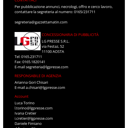
Per pubblicazione annunci, necrologi, offro e cerco lavoro,
contattare la segreteria al numero: 0165/231711
segreteria@gazzettamatin.com
CONCESSIONARIA DI PUBBLICITÀ
LG PRESSE S.R.L.
via Festaz, 52
11100 AOSTA
Tel: 0165.231711
Fax: 0165.1820141
E-mail
segreteria@lgpresse.com
RESPONSABILE DI AGENZIA
Arianna Gori Chisari
E-mail
a.chisari@lgpresse.com
Account
Luca Torino
l.torino@lgpresse.com
Ivana Cretier
i.cretier@lgpresse.com
Daniele Fimiano