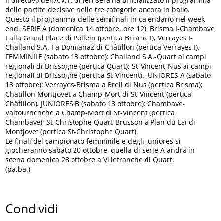
Il direttivo dell’A.V.T. di ieri sera ha ufficializzato il programma
delle partite decisive nelle tre categorie ancora in ballo.
Questo il programma delle semifinali in calendario nel week
end. SERIE A (domenica 14 ottobre, ore 12): Brisma I-Chambave
I alla Grand Place di Pollein (pertica Brisma I); Verrayes I-
Challand S.A. I a Domianaz di Châtillon (pertica Verrayes I).
FEMMINILE (sabato 13 ottobre): Challand S.A.-Quart ai campi
regionali di Brissogne (pertica Quart); St-Vincent-Nus ai campi
regionali di Brissogne (pertica St-Vincent). JUNIORES A (sabato
13 ottobre): Verrayes-Brisma a Breil di Nus (pertica Brisma);
Chatillon-Montjovet a Champ-Mort di St-Vincent (pertica
Châtillon). JUNIORES B (sabato 13 ottobre): Chambave-
Valtournenche a Champ-Mort di St-Vincent (pertica
Chambave); St-Christophe Quart-Brusson a Plan du Lai di
Montjovet (pertica St-Christophe Quart).
Le finali del campionato femminile e degli Juniores si
giocheranno sabato 20 ottobre, quella di serie A andrà in
scena domenica 28 ottobre a Villefranche di Quart.
(pa.ba.)
Condividi