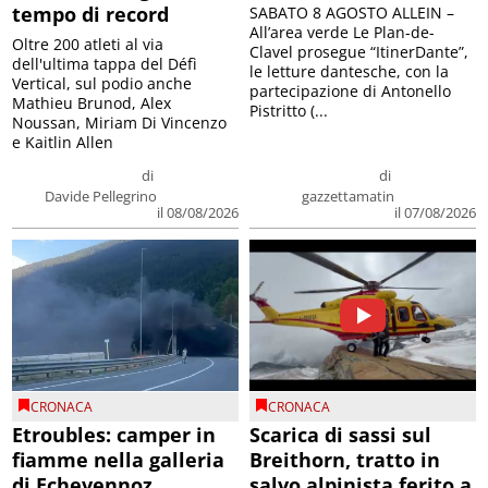
tempo di record
SABATO 8 AGOSTO ALLEIN –
All’area verde Le Plan-de-
Oltre 200 atleti al via
Clavel prosegue “ItinerDante”,
dell'ultima tappa del Défì
le letture dantesche, con la
Vertical, sul podio anche
partecipazione di Antonello
Mathieu Brunod, Alex
Pistritto (...
Noussan, Miriam Di Vincenzo
e Kaitlin Allen
di
di
Davide Pellegrino
gazzettamatin
il 08/08/2026
il 07/08/2026
CRONACA
CRONACA
Etroubles: camper in
Scarica di sassi sul
fiamme nella galleria
Breithorn, tratto in
di Echevennoz
salvo alpinista ferito a