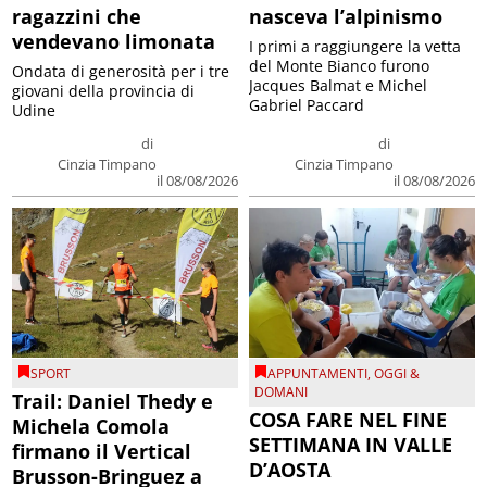
ragazzini che
nasceva l’alpinismo
vendevano limonata
I primi a raggiungere la vetta
del Monte Bianco furono
Ondata di generosità per i tre
Jacques Balmat e Michel
giovani della provincia di
Gabriel Paccard
Udine
di
di
Cinzia Timpano
Cinzia Timpano
il 08/08/2026
il 08/08/2026
SPORT
APPUNTAMENTI
,
OGGI &
DOMANI
Trail: Daniel Thedy e
COSA FARE NEL FINE
Michela Comola
SETTIMANA IN VALLE
firmano il Vertical
D’AOSTA
Brusson-Bringuez a