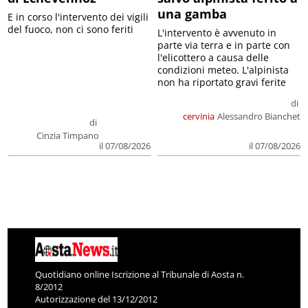
una gamba
E in corso l'intervento dei vigili
del fuoco, non ci sono feriti
L'intervento è avvenuto in
parte via terra e in parte con
l'elicottero a causa delle
condizioni meteo. L'alpinista
non ha riportato gravi ferite
di
cervinia
Alessandro Bianchet
di
Cinzia Timpano
il 07/08/2026
il 07/08/2026
Quotidiano online Iscrizione al Tribunale di Aosta n.
8/2012
Autorizzazione del 13/12/2012