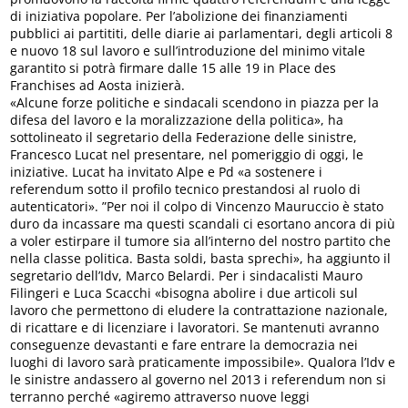
di iniziativa popolare. Per l’abolizione dei finanziamenti
pubblici ai partititi, delle diarie ai parlamentari, degli articoli 8
e nuovo 18 sul lavoro e sull’introduzione del minimo vitale
garantito si potrà firmare dalle 15 alle 19 in Place des
Franchises ad Aosta inizierà.
«Alcune forze politiche e sindacali scendono in piazza per la
difesa del lavoro e la moralizzazione della politica», ha
sottolineato il segretario della Federazione delle sinistre,
Francesco Lucat nel presentare, nel pomeriggio di oggi, le
iniziative. Lucat ha invitato Alpe e Pd «a sostenere i
referendum sotto il profilo tecnico prestandosi al ruolo di
autenticatori». ”Per noi il colpo di Vincenzo Mauruccio è stato
duro da incassare ma questi scandali ci esortano ancora di più
a voler estirpare il tumore sia all’interno del nostro partito che
nella classe politica. Basta soldi, basta sprechi», ha aggiunto il
segretario dell’Idv, Marco Belardi. Per i sindacalisti Mauro
Filingeri e Luca Scacchi «bisogna abolire i due articoli sul
lavoro che permettono di eludere la contrattazione nazionale,
di ricattare e di licenziare i lavoratori. Se mantenuti avranno
conseguenze devastanti e fare entrare la democrazia nei
luoghi di lavoro sarà praticamente impossibile». Qualora l’Idv e
le sinistre andassero al governo nel 2013 i referendum non si
terranno perché «agiremo attraverso nuove leggi