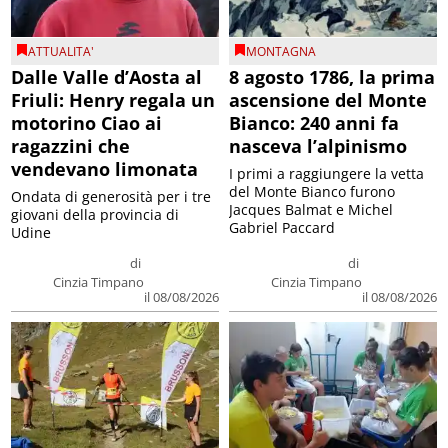
ATTUALITA'
MONTAGNA
Dalle Valle d’Aosta al
8 agosto 1786, la prima
Friuli: Henry regala un
ascensione del Monte
motorino Ciao ai
Bianco: 240 anni fa
ragazzini che
nasceva l’alpinismo
vendevano limonata
I primi a raggiungere la vetta
del Monte Bianco furono
Ondata di generosità per i tre
Jacques Balmat e Michel
giovani della provincia di
Gabriel Paccard
Udine
di
di
Cinzia Timpano
Cinzia Timpano
il 08/08/2026
il 08/08/2026