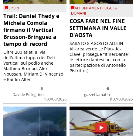
SPORT
APPUNTAMENTI
,
OGGI &
DOMANI
Trail: Daniel Thedy e
COSA FARE NEL FINE
Michela Comola
SETTIMANA IN VALLE
firmano il Vertical
D’AOSTA
Brusson-Bringuez a
tempo di record
SABATO 8 AGOSTO ALLEIN –
All’area verde Le Plan-de-
Oltre 200 atleti al via
Clavel prosegue “ItinerDante”,
dell'ultima tappa del Défì
le letture dantesche, con la
Vertical, sul podio anche
partecipazione di Antonello
Mathieu Brunod, Alex
Pistritto (...
Noussan, Miriam Di Vincenzo
e Kaitlin Allen
di
di
Davide Pellegrino
gazzettamatin
il 08/08/2026
il 07/08/2026