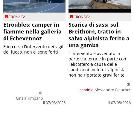
CRONACA
CRONACA
Etroubles: camper in
Scarica di sassi sul
fiamme nella galleria
Breithorn, tratto in
di Echevennoz
salvo alpinista ferito a
una gamba
E in corso l'intervento dei vigili
del fuoco, non ci sono feriti
L'intervento è avvenuto in
parte via terra e in parte con
l'elicottero a causa delle
condizioni meteo. L'alpinista
non ha riportato gravi ferite
di
cervinia
Alessandro Bianchet
di
Cinzia Timpano
il 07/08/2026
il 07/08/2026