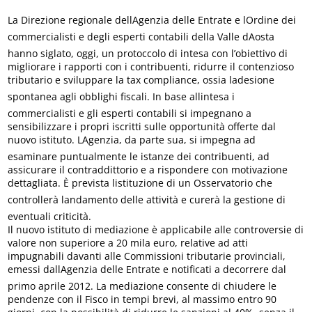
La Direzione regionale dellAgenzia delle Entrate e lOrdine dei
commercialisti e degli esperti contabili della Valle dAosta
hanno siglato, oggi, un protoccolo di intesa con l’obiettivo di
migliorare i rapporti con i contribuenti, ridurre il contenzioso
tributario e sviluppare la tax compliance, ossia ladesione
spontanea agli obblighi fiscali. In base allintesa i
commercialisti e gli esperti contabili si impegnano a
sensibilizzare i propri iscritti sulle opportunità offerte dal
nuovo istituto. LAgenzia, da parte sua, si impegna ad
esaminare puntualmente le istanze dei contribuenti, ad
assicurare il contraddittorio e a rispondere con motivazione
dettagliata. È prevista listituzione di un Osservatorio che
controllerà landamento delle attività e curerà la gestione di
eventuali criticità.
Il nuovo istituto di mediazione è applicabile alle controversie di
valore non superiore a 20 mila euro, relative ad atti
impugnabili davanti alle Commissioni tributarie provinciali,
emessi dallAgenzia delle Entrate e notificati a decorrere dal
primo aprile 2012. La mediazione consente di chiudere le
pendenze con il Fisco in tempi brevi, al massimo entro 90