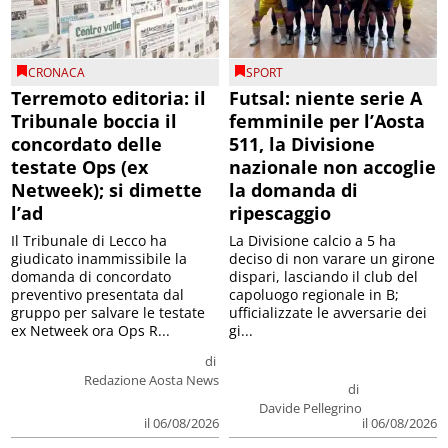
CRONACA
SPORT
Terremoto editoria: il
Futsal: niente serie A
Tribunale boccia il
femminile per l’Aosta
concordato delle
511, la Divisione
testate Ops (ex
nazionale non accoglie
Netweek); si dimette
la domanda di
l’ad
ripescaggio
Il Tribunale di Lecco ha
La Divisione calcio a 5 ha
giudicato inammissibile la
deciso di non varare un girone
domanda di concordato
dispari, lasciando il club del
preventivo presentata dal
capoluogo regionale in B;
gruppo per salvare le testate
ufficializzate le avversarie dei
ex Netweek ora Ops R...
gi...
di
Redazione Aosta News
di
Davide Pellegrino
il 06/08/2026
il 06/08/2026