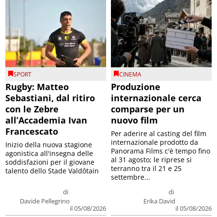
SPORT
CINEMA
Rugby: Matteo
Produzione
Sebastiani, dal ritiro
internazionale cerca
con le Zebre
comparse per un
all’Accademia Ivan
nuovo film
Francescato
Per aderire al casting del film
internazionale prodotto da
Inizio della nuova stagione
Panorama Films c'è tempo fino
agonistica all'insegna delle
al 31 agosto; le riprese si
soddisfazioni per il giovane
terranno tra il 21 e 25
talento dello Stade Valdôtain
settembre...
di
di
Davide Pellegrino
Erika David
il 05/08/2026
il 05/08/2026