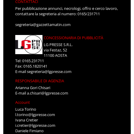
CONTATTACI
Per pubblicazione annunci, necrologi, offro e cerco lavoro,
contattare la segreteria al numero: 0165/231711
segreteria@gazzettamatin.com
CONCESSIONARIA DI PUBBLICITÀ
LG PRESSE S.R.L.
via Festaz, 52
11100 AOSTA
Tel: 0165.231711
Fax: 0165.1820141
E-mail
segreteria@lgpresse.com
RESPONSABILE DI AGENZIA
Arianna Gori Chisari
E-mail
a.chisari@lgpresse.com
Account
Luca Torino
l.torino@lgpresse.com
Ivana Cretier
i.cretier@lgpresse.com
Daniele Fimiano