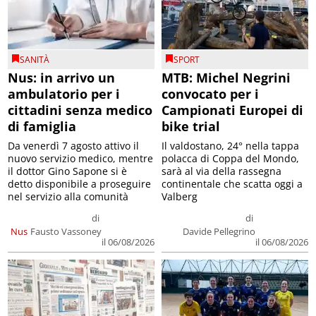
SANITÀ
SPORT
Nus: in arrivo un
MTB: Michel Negrini
ambulatorio per i
convocato per i
cittadini senza medico
Campionati Europei di
di famiglia
bike trial
Da venerdì 7 agosto attivo il
Il valdostano, 24° nella tappa
nuovo servizio medico, mentre
polacca di Coppa del Mondo,
il dottor Gino Sapone si è
sarà al via della rassegna
detto disponibile a proseguire
continentale che scatta oggi a
nel servizio alla comunità
Valberg
di
di
Nus
Fausto Vassoney
Davide Pellegrino
il 06/08/2026
il 06/08/2026