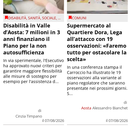
DISABILITÀ
,
SANITÀ
,
SOCIALE
, ...
COMUNI
Disabilità in Valle
Supermercato al
d’Aosta: 7 milioni in 3
Quartiere Dora, Lega
anni finanziano il
all’attacco con 19
Piano per la non
osservazioni: «Faremo
autosufficienza
tutto per ostacolare la
scelta»
In via sperimentale, l'Esecutivo
ha approvato nuovi criteri per
In una conferenza stampa il
garantire maggiore flessibilità
Carroccio ha illustrato le 19
alle misure di sostegno per
osservazioni alla variante al
esempio per l'assistenza d...
piano regolatore che saranno
presentate nei prossimi giorni.
S...
di
Aosta
Alessandro Bianchet
di
Cinzia Timpano
il 07/08/2026
il 07/08/2026