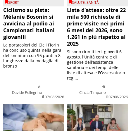
SPORT
SALUTE
,
SANITÀ
Ciclismo su pista:
Liste d’attesa: oltre 22
Mélanie Bosonin si
mila 500 richieste di
avvicina al podio ai
prime visite nei primi
Campionati Italiani
6 mesi del 2026, sono
giovanili
1.261 in più rispetto al
2025
La portacolori del Cicli Fiorin
ha concluso quinta nella gara
Si sono riuniti ieri, giovedì 6
dell'omnium con 95 punti a 8
agosto, l'Unità centrale di
lunghezze dalla medaglia di
gestione dell’assistenza
bronzo
sanitaria e dei tempi delle
liste di attesa e l'Osservatorio
regi...
di
di
Davide Pellegrino
Cinzia Timpano
il 07/08/2026
il 07/08/2026