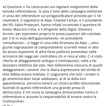
«Il Questore ci ha rassicurato sul regolare svolgimento della
tornata referendaria». Si alza il tono della campagna elettorale
in vista del referendum sul pirogassificatore previsto per il 18
novembre. Il segretario di Alpe, Chantal Certan, e il presidente
del PD, Fabio Protasoni, hanno infatti incontrato il questore di
Aosta, Maurizio Celia, e il dirigente della Digos, Eleonora
Arcioni, per esprimere proprio le preoccupazioni del comitato
per il Si in vista dell’appuntamento. «In precedenti
consultazioni – si legge in una nota diramata da Alpe -, sono
giunte segnalazioni di comportamenti scorretti messi in atto
da alcuni esponenti di altre forze politiche ponendosi nelle
vicinanze dei seggi per controllare chi si reca al voto. Ci è stato
riferito di atteggiamenti ambigui e intimidazioni, volte a far
desistere l’elettore dal voto. Non tollereremo nessuno di questi
atteggiamenti, convinti che la libera espressione del diritto di
voto debba essere tutelata. Ci auguriamo che tutti i sindaci e
gli amministratori locali valdostani, al di là della loro
appartenenza, vorranno tenere un chiaro profilo istituzionale,
facendo di questo referendum una grande prova di
democrazia. E chi inizia la campagna dichiarandosi contro il
referendum si assume la responsabilità di essere contro la
Costituzione».
(al.bi.)