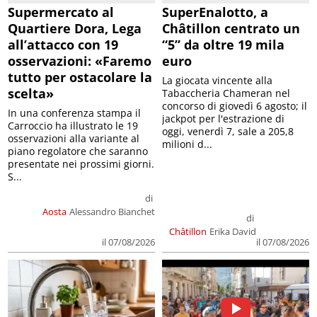
Supermercato al
SuperEnalotto, a
Quartiere Dora, Lega
Châtillon centrato un
all’attacco con 19
“5” da oltre 19 mila
osservazioni: «Faremo
euro
tutto per ostacolare la
La giocata vincente alla
scelta»
Tabaccheria Chameran nel
concorso di giovedì 6 agosto; il
In una conferenza stampa il
jackpot per l'estrazione di
Carroccio ha illustrato le 19
oggi, venerdì 7, sale a 205,8
osservazioni alla variante al
milioni d...
piano regolatore che saranno
presentate nei prossimi giorni.
S...
di
Aosta
Alessandro Bianchet
di
Châtillon
Erika David
il 07/08/2026
il 07/08/2026