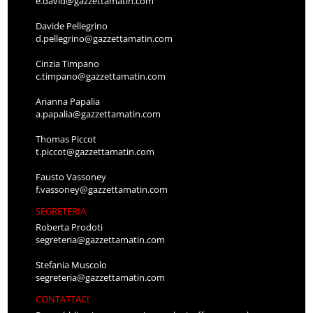
e.david@gazzettamatin.com
Davide Pellegrino
d.pellegrino@gazzettamatin.com
Cinzia Timpano
c.timpano@gazzettamatin.com
Arianna Papalia
a.papalia@gazzettamatin.com
Thomas Piccot
t.piccot@gazzettamatin.com
Fausto Vassoney
f.vassoney@gazzettamatin.com
SEGRETERIA
Roberta Prodoti
segreteria@gazzettamatin.com
Stefania Muscolo
segreteria@gazzettamatin.com
CONTATTACI