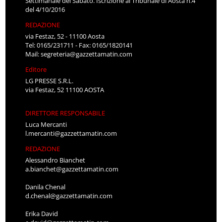
Settimanale del Sabato. Iscrizione al Tribunale di Aosta n.4
del 4/10/2016
REDAZIONE
via Festaz, 52 - 11100 Aosta
Tel: 0165/231711 - Fax: 0165/1820141
Mail:
segreteria@gazzettamatin.com
Editore
LG PRESSE S.R.L.
via Festaz, 52 11100 AOSTA
DIRETTORE RESPONSABILE
Luca Mercanti
l.mercanti@gazzettamatin.com
REDAZIONE
Alessandro Bianchet
a.bianchet@gazzettamatin.com
Danila Chenal
d.chenal@gazzettamatin.com
Erika David