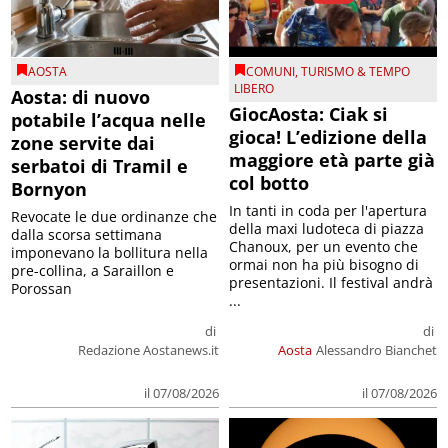
AOSTA
COMUNI
,
TURISMO & TEMPO
LIBERO
Aosta: di nuovo
GiocAosta: Ciak si
potabile l’acqua nelle
gioca! L’edizione della
zone servite dai
maggiore età parte già
serbatoi di Tramil e
col botto
Bornyon
In tanti in coda per l'apertura
Revocate le due ordinanze che
della maxi ludoteca di piazza
dalla scorsa settimana
Chanoux, per un evento che
imponevano la bollitura nella
ormai non ha più bisogno di
pre-collina, a Saraillon e
presentazioni. Il festival andrà
Porossan
...
di
di
Redazione Aostanews.it
Aosta
Alessandro Bianchet
il 07/08/2026
il 07/08/2026