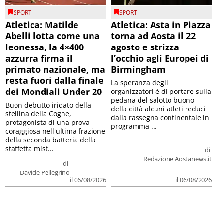
SPORT
SPORT
Atletica: Matilde
Atletica: Asta in Piazza
Abelli lotta come una
torna ad Aosta il 22
leonessa, la 4×400
agosto e strizza
azzurra firma il
l’occhio agli Europei di
primato nazionale, ma
Birmingham
resta fuori dalla finale
La speranza degli
dei Mondiali Under 20
organizzatori è di portare sulla
pedana del salotto buono
Buon debutto iridato della
della città alcuni atleti reduci
stellina della Cogne,
dalla rassegna continentale in
protagonista di una prova
programma ...
coraggiosa nell'ultima frazione
della seconda batteria della
staffetta mist...
di
Redazione Aostanews.it
di
Davide Pellegrino
il 06/08/2026
il 06/08/2026