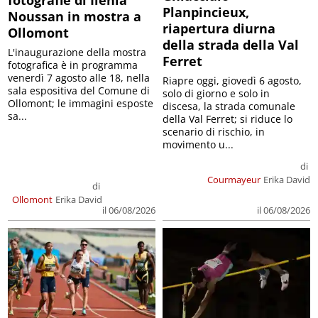
Planpincieux,
Noussan in mostra a
riapertura diurna
Ollomont
della strada della Val
L'inaugurazione della mostra
Ferret
fotografica è in programma
venerdì 7 agosto alle 18, nella
Riapre oggi, giovedì 6 agosto,
sala espositiva del Comune di
solo di giorno e solo in
Ollomont; le immagini esposte
discesa, la strada comunale
sa...
della Val Ferret; si riduce lo
scenario di rischio, in
movimento u...
di
Courmayeur
Erika David
di
Ollomont
Erika David
il 06/08/2026
il 06/08/2026