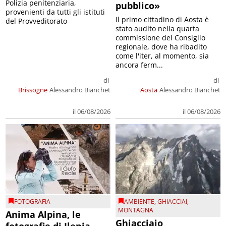
Polizia penitenziaria,
pubblico»
provenienti da tutti gli istituti
Il primo cittadino di Aosta è
del Provveditorato
stato audito nella quarta
commissione del Consiglio
regionale, dove ha ribadito
come l'iter, al momento, sia
ancora ferm...
di
di
Brissogne
Alessandro Bianchet
Aosta
Alessandro Bianchet
il 06/08/2026
il 06/08/2026
FOTOGRAFIA
AMBIENTE
,
GHIACCIAI
,
MONTAGNA
Anima Alpina, le
Ghiacciaio
fotografie di Ilenia