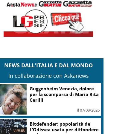
NEWS DALL'ITALIA E DAL MONDO
In collaborazione con Askanews
Covid, ‘Conte-day’ in
commissione: “non sono un
eroe ma un uomo corretto,
non troverete nulla”
il 06/08/2026
Guccini, Meloni: l’ho amato e