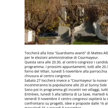
Toccherà alla lista “Guardiamo avanti” di Matteo Al
per le elezioni amministrative di Courmayeur.
Questa sera alle 20.30, al centro congressi i candid
programma. I prossimi appuntamenti, tutti alle 20.3
forno del Villair, lunedì 5 novembre alla parrocchia d
chiusura al centro congressi.
Sabato 27 toccherà invece a “Courmayeur la nuova vi
incontreranno la popolazione alle 20 al Sunny Side 
Sono poi in programma gli incontri nei villaggi, tut
Entrèves, lunedì 5 alla latteria di La Saxe, martedì 
venerdì 9 novembre il centro congressi ospiterà la c
confrontarsi su progetti, idee e proposte dalle 16 a
mercoledì 31 e giovedì 8 novembre.