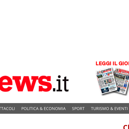
TTACOLI
POLITICA & ECONOMIA
SPORT
TURISMO & EVENTI
C