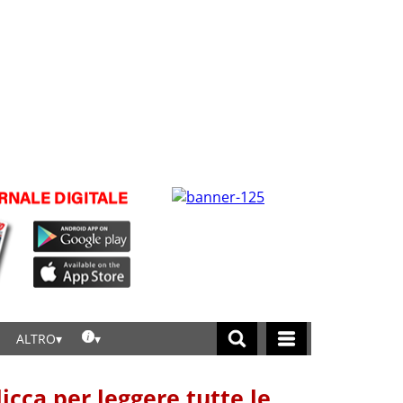
ALTRO
licca per leggere tutte le