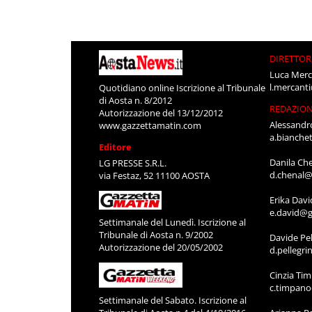
DIRETTOR
Luca Merc
l.mercant
Quotidiano online Iscrizione al Tribunale
di Aosta n. 8/2012
REDAZIO
Autorizzazione del 13/12/2012
Alessandr
www.gazzettamatin.com
a.bianche
Editore
Danila Ch
LG PRESSE S.R.L.
d.chenal@
via Festaz, 52 11100 AOSTA
Erika Davi
e.david@g
Settimanale del Lunedì. Iscrizione al
Tribunale di Aosta n. 9/2002
Davide Pel
Autorizzazione del 20/05/2002
d.pellegr
Cinzia Ti
c.timpan
Settimanale del Sabato. Iscrizione al