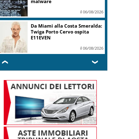
mi ha formato, continuerò a
cantarlo
il 06/08/2026
Sogin: in 2025 utile balza oltre
2,5 mln, decommissioning al
47,7%
il 06/08/2026
❮
❯