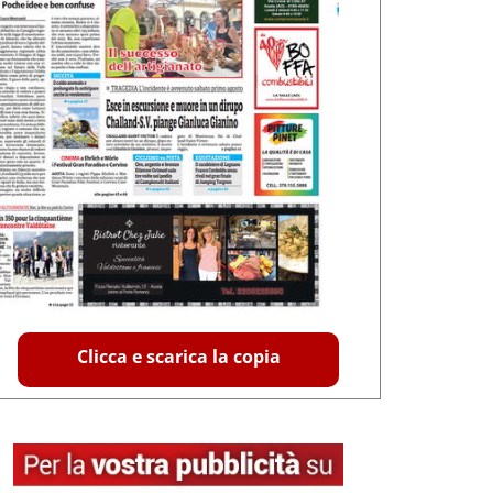
Clicca e scarica la copia