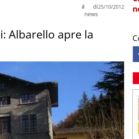
di
il
25/10/2012
n
news
: Albarello apre la
C