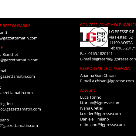
CONCESSIONARIA DI PUBBLIC
E RESPONSABILE
LG PRESSE S.R.
anti
via Festaz, 52
i@gazzettamatin.com
11100 AOSTA
NE
Tel: 0165.2317
Fax: 0165.1820141
o Bianchet
E-mail
segreteria@lgpresse.co
t@gazzettamatin.com
RESPONSABILE DI AGENZIA
enal
Arianna Gori Chisari
gazzettamatin.com
E-mail
a.chisari@lgpresse.com
d
Account
azzettamatin.com
Luca Torino
l.torino@lgpresse.com
legrino
Ivana Cretier
ino@gazzettamatin.com
i.cretier@lgpresse.com
Daniele Fimiano
mpano
d.fimiano@lgpresse.com
o@gazzettamatin.com