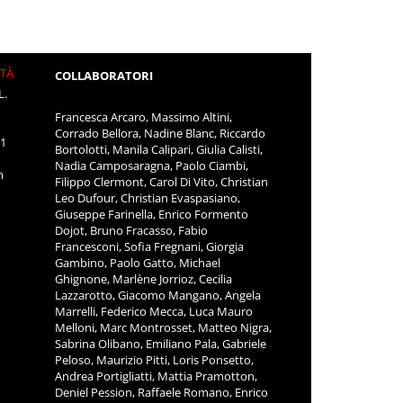
ITÀ
COLLABORATORI
L.
Francesca Arcaro, Massimo Altini,
Corrado Bellora, Nadine Blanc, Riccardo
11
Bortolotti, Manila Calipari, Giulia Calisti,
Nadia Camposaragna, Paolo Ciambi,
m
Filippo Clermont, Carol Di Vito, Christian
Leo Dufour, Christian Evaspasiano,
Giuseppe Farinella, Enrico Formento
Dojot, Bruno Fracasso, Fabio
Francesconi, Sofia Fregnani, Giorgia
Gambino, Paolo Gatto, Michael
Ghignone, Marlène Jorrioz, Cecilia
Lazzarotto, Giacomo Mangano, Angela
Marrelli, Federico Mecca, Luca Mauro
Melloni, Marc Montrosset, Matteo Nigra,
Sabrina Olibano, Emiliano Pala, Gabriele
Peloso, Maurizio Pitti, Loris Ponsetto,
Andrea Portigliatti, Mattia Pramotton,
Deniel Pession, Raffaele Romano, Enrico