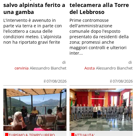
salvo alpinista ferito a
telecamera alla Torre
una gamba
del Lebbroso
L'intervento è avvenuto in
Prime contromosse
parte via terra e in parte con
dell'amministrazione
l'elicottero a causa delle
comunale dopo l'esposto
condizioni meteo. L'alpinista
presentato da residenti della
non ha riportato gravi ferite
zona; promessi anche
maggiori controlli e ulteriori
inter...
di
di
cervinia
Alessandro Bianchet
Aosta
Alessandro Bianchet
il 07/08/2026
il 07/08/2026
TURISMO & TEMPO LIBERO
ATTUALITA'