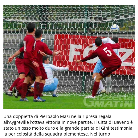
Una doppietta di Pierpaolo Masi nella ripresa regala
all’Aygreville l’ottava vittoria in nove partite. Il Città di Baveno è
stato un osso molto duro e la grande partita di Gini testimonia
la pericolosità della squadra piemontese. Nel turno