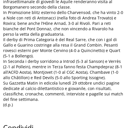
infrasettimanale di giovedì le Aquile renderanno visita al
Borgomanero secondo della classe.
In Promozione blitz esterno dello Charvensod, che ha vinto 2-0
a Nole con reti di Antonacci (nella foto di Andrea Trovato) e
Rovira; bene anche l’Hône Arnad, 3-0 al Rivoli. Pari a reti
bianche del Pont Donnaz, che non vincendo a Rivarolo ha
perso la vetta della graduatoria.
Il derby di Prima Categoria è del Real Sarre, che con i gol di
Gallo e Guarino costringe alla resa il Grand Combin. Pesanti
rovesci esterni per Monte Cervino (4-0 a Quincinetto) e Quart
(5-1 a Bollengo).
In Seconda i derby sorridono a Introd (5-3 al Sanson) e Verrès
(2-1 al Pollein), mentre in Terza fanno festa Champdepraz (8-1
all’ACFD Aosta), Montjovet (1-0 al CGC Aosta), Chambave (1-0
allo Châtillon) e Red Devils (5-0 allo Sporting Issogne).
Su Gazzetta Matin in edicola lunedì 29 ottobre undici pagine
dedicate al calcio dilettantistico e giovanile, con risultati,
classifiche, cronache, commenti, interviste e pagelle sui match
del fine settimana.
(d.p.)
Condividi