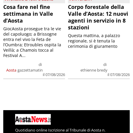
Cosa fare nel fine
Corpo forestale della
settimana in Valle
Valle d’Aosta: 12 nuovi
d’Aosta
agenti in servizio in 8
stazioni
GiocAosta prosegue tra le vie
del capoluogo; a Brissogne
Questa mattina, a palazzo
entra nel vivo la Feta de
regionale, si è tenuta la
l’Oumbra; Etroubles ospita la
cerimonia di giuramento
Veillà; a Chamois tocca al
Festival A...
di
di
Aosta
gazzettamatin
ethienne bredy
il 07/08/2026
il 07/08/2026
Quotidiano online Iscrizione al Tribunale di Aosta n.