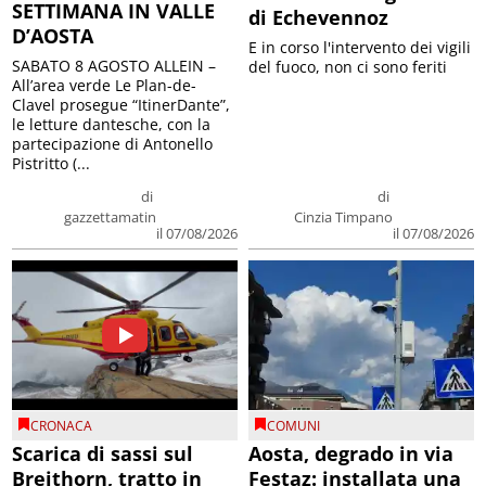
SETTIMANA IN VALLE
di Echevennoz
D’AOSTA
E in corso l'intervento dei vigili
SABATO 8 AGOSTO ALLEIN –
del fuoco, non ci sono feriti
All’area verde Le Plan-de-
Clavel prosegue “ItinerDante”,
le letture dantesche, con la
partecipazione di Antonello
Pistritto (...
di
di
gazzettamatin
Cinzia Timpano
il 07/08/2026
il 07/08/2026
CRONACA
COMUNI
Scarica di sassi sul
Aosta, degrado in via
Breithorn, tratto in
Festaz: installata una