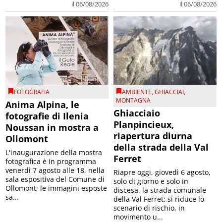
il 06/08/2026
il 06/08/2026
FOTOGRAFIA
AMBIENTE
,
GHIACCIAI
,
MONTAGNA
Anima Alpina, le
Ghiacciaio
fotografie di Ilenia
Planpincieux,
Noussan in mostra a
riapertura diurna
Ollomont
della strada della Val
L'inaugurazione della mostra
Ferret
fotografica è in programma
venerdì 7 agosto alle 18, nella
Riapre oggi, giovedì 6 agosto,
sala espositiva del Comune di
solo di giorno e solo in
Ollomont; le immagini esposte
discesa, la strada comunale
sa...
della Val Ferret; si riduce lo
scenario di rischio, in
movimento u...