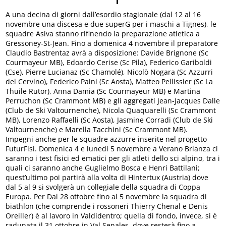
A una decina di giorni dall’esordio stagionale (dal 12 al 16
novembre una discesa e due superG per i maschi a Tignes), le
squadre Asiva stanno rifinendo la preparazione atletica a
Gressoney-St-Jean. Fino a domenica 4 novembre il preparatore
Claudio Bastrentaz avrà a disposizione: Davide Brignone (Sc
Courmayeur MB), Edoardo Cerise (Sc Pila), Federico Gariboldi
(Cse), Pierre Lucianaz (Sc Chamolé), Nicolò Nogara (Sc Azzurri
del Cervino), Federico Paini (Sc Aosta), Matteo Pellissier (Sc La
Thuile Rutor), Anna Damia (Sc Courmayeur MB) e Martina
Perruchon (Sc Crammont MB) e gli aggregati Jean-Jacques Dalle
(Club de Ski Valtournenche), Nicola Quaquarelli (Sc Crammont
MB), Lorenzo Raffaelli (Sc Aosta), Jasmine Corradi (Club de Ski
Valtournenche) e Marella Tacchini (Sc Crammont MB).
Impegni anche per le squadre azzurre inserite nel progetto
FuturFisi. Domenica 4 e lunedì 5 novembre a Verano Brianza ci
saranno i test fisici ed ematici per gli atleti dello sci alpino, tra i
quali ci saranno anche Guglielmo Bosca e Henri Battilani;
quest’ultimo poi partirà alla volta di Hintertux (Austria) dove
dal 5 al 9 si svolgerà un collegiale della squadra di Coppa
Europa. Per Dal 28 ottobre fino al 5 novembre la squadra di
biathlon (che comprende i rossoneri Thierry Chenal e Denis
Oreiller) è al lavoro in Valdidentro; quella di fondo, invece, si è
radunata il 31 ottobre in Val Senales, dove resterà fino a