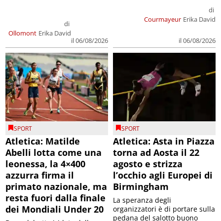
di
Courmayeur
Erika David
di
Ollomont
Erika David
il 06/08/2026
il 06/08/2026
SPORT
SPORT
Atletica: Matilde
Atletica: Asta in Piazza
Abelli lotta come una
torna ad Aosta il 22
leonessa, la 4×400
agosto e strizza
azzurra firma il
l’occhio agli Europei di
primato nazionale, ma
Birmingham
resta fuori dalla finale
La speranza degli
dei Mondiali Under 20
organizzatori è di portare sulla
pedana del salotto buono