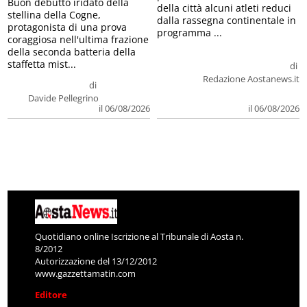
Buon debutto iridato della
della città alcuni atleti reduci
stellina della Cogne,
dalla rassegna continentale in
protagonista di una prova
programma ...
coraggiosa nell'ultima frazione
della seconda batteria della
staffetta mist...
di
Redazione Aostanews.it
di
Davide Pellegrino
il 06/08/2026
il 06/08/2026
Quotidiano online Iscrizione al Tribunale di Aosta n.
8/2012
Autorizzazione del 13/12/2012
www.gazzettamatin.com
Editore