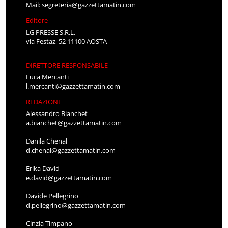
Mail:
segreteria@gazzettamatin.com
Editore
LG PRESSE S.R.L.
via Festaz, 52 11100 AOSTA
DIRETTORE RESPONSABILE
Luca Mercanti
l.mercanti@gazzettamatin.com
REDAZIONE
Alessandro Bianchet
a.bianchet@gazzettamatin.com
Danila Chenal
d.chenal@gazzettamatin.com
Erika David
e.david@gazzettamatin.com
Davide Pellegrino
d.pellegrino@gazzettamatin.com
Cinzia Timpano