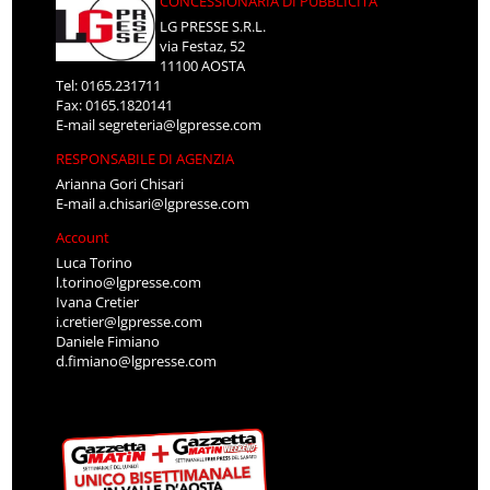
CONCESSIONARIA DI PUBBLICITÀ
LG PRESSE S.R.L.
via Festaz, 52
11100 AOSTA
Tel: 0165.231711
Fax: 0165.1820141
E-mail
segreteria@lgpresse.com
RESPONSABILE DI AGENZIA
Arianna Gori Chisari
E-mail
a.chisari@lgpresse.com
Account
Luca Torino
l.torino@lgpresse.com
Ivana Cretier
i.cretier@lgpresse.com
Daniele Fimiano
d.fimiano@lgpresse.com