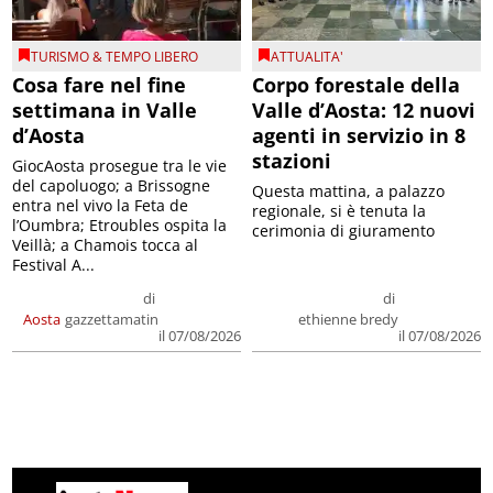
TURISMO & TEMPO LIBERO
ATTUALITA'
Cosa fare nel fine
Corpo forestale della
settimana in Valle
Valle d’Aosta: 12 nuovi
d’Aosta
agenti in servizio in 8
stazioni
GiocAosta prosegue tra le vie
del capoluogo; a Brissogne
Questa mattina, a palazzo
entra nel vivo la Feta de
regionale, si è tenuta la
l’Oumbra; Etroubles ospita la
cerimonia di giuramento
Veillà; a Chamois tocca al
Festival A...
di
di
Aosta
gazzettamatin
ethienne bredy
il 07/08/2026
il 07/08/2026