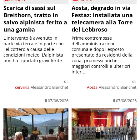
Scarica di sassi sul
Aosta, degrado in via
Breithorn, tratto in
Festaz: installata una
salvo alpinista ferito a
telecamera alla Torre
una gamba
del Lebbroso
L'intervento è avvenuto in
Prime contromosse
parte via terra e in parte con
dell'amministrazione
l'elicottero a causa delle
comunale dopo l'esposto
condizioni meteo. L'alpinista
presentato da residenti della
non ha riportato gravi ferite
zona; promessi anche
maggiori controlli e ulteriori
inter...
di
di
cervinia
Alessandro Bianchet
Aosta
Alessandro Bianchet
il 07/08/2026
il 07/08/2026