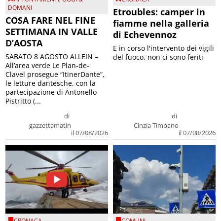
DOMANI
Etroubles: camper in
COSA FARE NEL FINE
fiamme nella galleria
SETTIMANA IN VALLE
di Echevennoz
D’AOSTA
E in corso l'intervento dei vigili
SABATO 8 AGOSTO ALLEIN –
del fuoco, non ci sono feriti
All’area verde Le Plan-de-
Clavel prosegue “ItinerDante”,
le letture dantesche, con la
partecipazione di Antonello
Pistritto (...
di
di
gazzettamatin
Cinzia Timpano
il 07/08/2026
il 07/08/2026
CRONACA
COMUNI