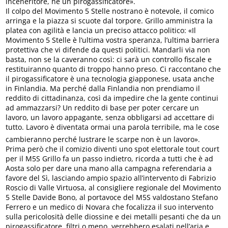
inceneritore, né un pirogassificatore».
Il colpo del Movimento 5 Stelle nostrano è notevole, il comico
arringa e la piazza si scuote dal torpore. Grillo amministra la
platea con agilità e lancia un preciso attacco politico: «Il
Movimento 5 Stelle è l’ultima vostra speranza, l’ultima barriera
protettiva che vi difende da questi politici. Mandarli via non
basta, non se la caveranno così: ci sarà un controllo fiscale e
restituiranno quanto di troppo hanno preso. Ci raccontano che
il pirogassificatore è una tecnologia giapponese, usata anche
in Finlandia. Ma perché dalla Finlandia non prendiamo il
reddito di cittadinanza, così da impedire che la gente continui
ad ammazzarsi? Un reddito di base per poter cercare un
lavoro, un lavoro appagante, senza obbligarsi ad accettare di
tutto. Lavoro è diventata ormai una parola terribile, ma le cose
cambieranno perché lustrare le scarpe non è un lavoro».
Prima però che il comizio diventi uno spot elettorale tout court
per il M5S Grillo fa un passo indietro, ricorda a tutti che è ad
Aosta solo per dare una mano alla campagna referendaria a
favore del Sì, lasciando ampio spazio all’intervento di Fabrizio
Roscio di Valle Virtuosa, al consigliere regionale del Movimento
5 Stelle Davide Bono, al portavoce del M5S valdostano Stefano
Ferrero e un medico di Novara che focalizza il suo intervento
sulla pericolosità delle diossine e dei metalli pesanti che da un
pirogassificatore, filtri o meno, verrebbero esalati nell’aria e