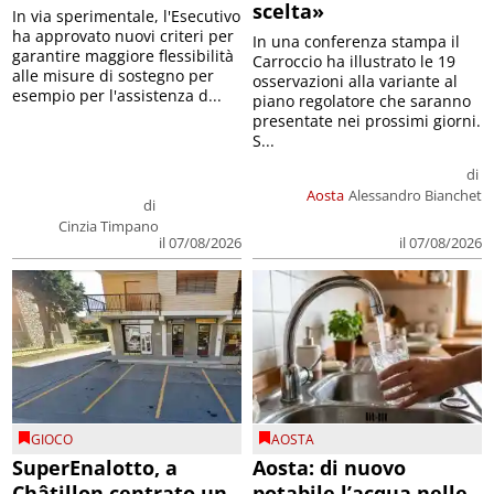
scelta»
In via sperimentale, l'Esecutivo
ha approvato nuovi criteri per
In una conferenza stampa il
garantire maggiore flessibilità
Carroccio ha illustrato le 19
alle misure di sostegno per
osservazioni alla variante al
esempio per l'assistenza d...
piano regolatore che saranno
presentate nei prossimi giorni.
S...
di
Aosta
Alessandro Bianchet
di
Cinzia Timpano
il 07/08/2026
il 07/08/2026
GIOCO
AOSTA
SuperEnalotto, a
Aosta: di nuovo
Châtillon centrato un
potabile l’acqua nelle