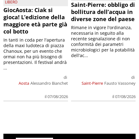
LIBERO
Saint-Pierre: obbligo di
GiocAosta: Ciak si
bollitura dell’acqua in
gioca! L’edizione della
diverse zone del paese
maggiore età parte già
Rimane in vigore l'ordinanza,
col botto
necessaria in seguito alla
recente segnalazione di non
In tanti in coda per l'apertura
conformità dei parametri
della maxi ludoteca di piazza
microbiologici per la potabilità
Chanoux, per un evento che
dell'ac...
ormai non ha più bisogno di
presentazioni. Il festival andrà
...
di
di
Aosta
Alessandro Bianchet
Saint-Pierre
Fausto Vassoney
il 07/08/2026
il 07/08/2026