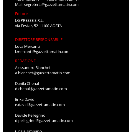
Mail:
segreteria@gazzettamatin.com
Editore
LG PRESSE S.R.L.
via Festaz, 52 11100 AOSTA
DIRETTORE RESPONSABILE
Luca Mercanti
l.mercanti@gazzettamatin.com
REDAZIONE
Alessandro Bianchet
a.bianchet@gazzettamatin.com
Danila Chenal
d.chenal@gazzettamatin.com
Erika David
e.david@gazzettamatin.com
Davide Pellegrino
d.pellegrino@gazzettamatin.com
Cinzia Timpano