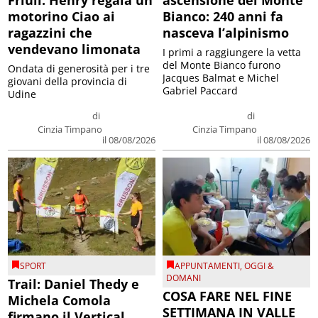
motorino Ciao ai
Bianco: 240 anni fa
ragazzini che
nasceva l’alpinismo
vendevano limonata
I primi a raggiungere la vetta
del Monte Bianco furono
Ondata di generosità per i tre
Jacques Balmat e Michel
giovani della provincia di
Gabriel Paccard
Udine
di
di
Cinzia Timpano
Cinzia Timpano
il 08/08/2026
il 08/08/2026
SPORT
APPUNTAMENTI
,
OGGI &
DOMANI
Trail: Daniel Thedy e
COSA FARE NEL FINE
Michela Comola
SETTIMANA IN VALLE
firmano il Vertical