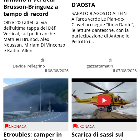
D’AOSTA
Brusson-Bringuez a
tempo di record
SABATO 8 AGOSTO ALLEIN –
All’area verde Le Plan-de-
Oltre 200 atleti al via
Clavel prosegue “ItinerDante”,
dell'ultima tappa del Défì
le letture dantesche, con la
Vertical, sul podio anche
partecipazione di Antonello
Mathieu Brunod, Alex
Pistritto (...
Noussan, Miriam Di Vincenzo
e Kaitlin Allen
di
di
Davide Pellegrino
gazzettamatin
il 08/08/2026
il 07/08/2026
CRONACA
CRONACA
Etroubles: camper in
Scarica di sassi sul