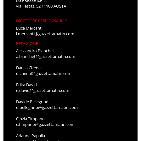
LG PRESSE S.R.L.
via Festaz, 52 11100 AOSTA
DIRETTORE RESPONSABILE
Luca Mercanti
l.mercanti@gazzettamatin.com
REDAZIONE
Alessandro Bianchet
a.bianchet@gazzettamatin.com
Danila Chenal
d.chenal@gazzettamatin.com
Erika David
e.david@gazzettamatin.com
Davide Pellegrino
d.pellegrino@gazzettamatin.com
Cinzia Timpano
c.timpano@gazzettamatin.com
Arianna Papalia