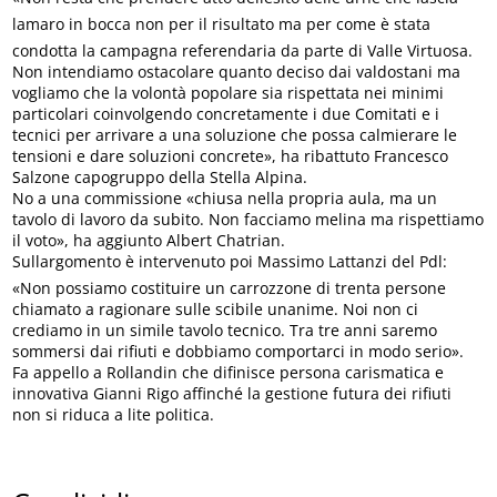
lamaro in bocca non per il risultato ma per come è stata
condotta la campagna referendaria da parte di Valle Virtuosa.
Non intendiamo ostacolare quanto deciso dai valdostani ma
vogliamo che la volontà popolare sia rispettata nei minimi
particolari coinvolgendo concretamente i due Comitati e i
tecnici per arrivare a una soluzione che possa calmierare le
tensioni e dare soluzioni concrete», ha ribattuto Francesco
Salzone capogruppo della Stella Alpina.
No a una commissione «chiusa nella propria aula, ma un
tavolo di lavoro da subito. Non facciamo melina ma rispettiamo
il voto», ha aggiunto Albert Chatrian.
Sullargomento è intervenuto poi Massimo Lattanzi del Pdl:
«Non possiamo costituire un carrozzone di trenta persone
chiamato a ragionare sulle scibile unanime. Noi non ci
crediamo in un simile tavolo tecnico. Tra tre anni saremo
sommersi dai rifiuti e dobbiamo comportarci in modo serio».
Fa appello a Rollandin che difinisce persona carismatica e
innovativa Gianni Rigo affinché la gestione futura dei rifiuti
non si riduca a lite politica.