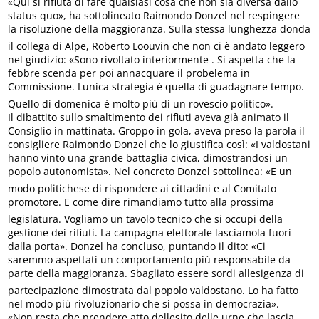
«Qui si rifiuta di fare qualsiasi cosa che non sia diversa dallo
status quo», ha sottolineato Raimondo Donzel nel respingere
la risoluzione della maggioranza. Sulla stessa lunghezza donda
il collega di Alpe, Roberto Loouvin che non ci è andato leggero
nel giudizio: «Sono rivoltato interiormente . Si aspetta che la
febbre scenda per poi annacquare il probelema in
Commissione. Lunica strategia è quella di guadagnare tempo.
Quello di domenica è molto più di un rovescio politico».
Il dibattito sullo smaltimento dei rifiuti aveva già animato il
Consiglio in mattinata. Groppo in gola, aveva preso la parola il
consigliere Raimondo Donzel che lo giustifica così: «I valdostani
hanno vinto una grande battaglia civica, dimostrandosi un
popolo autonomista». Nel concreto Donzel sottolinea: «E un
modo politichese di rispondere ai cittadini e al Comitato
promotore. E come dire rimandiamo tutto alla prossima
legislatura. Vogliamo un tavolo tecnico che si occupi della
gestione dei rifiuti. La campagna elettorale lasciamola fuori
dalla porta». Donzel ha concluso, puntando il dito: «Ci
saremmo aspettati un comportamento più responsabile da
parte della maggioranza. Sbagliato essere sordi allesigenza di
partecipazione dimostrata dal popolo valdostano. Lo ha fatto
nel modo più rivoluzionario che si possa in democrazia».
«Non resta che prendere atto dellesito delle urne che lascia