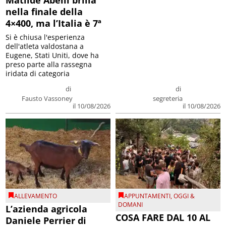
Matilde Abelli brilla
nella finale della
4×400, ma l’Italia è 7ª
Si è chiusa l'esperienza
dell'atleta valdostana a
Eugene, Stati Uniti, dove ha
preso parte alla rassegna
iridata di categoria
di
di
Fausto Vassoney
segreteria
il 10/08/2026
il 10/08/2026
ALLEVAMENTO
APPUNTAMENTI
,
OGGI &
DOMANI
L’azienda agricola
COSA FARE DAL 10 AL
Daniele Perrier di