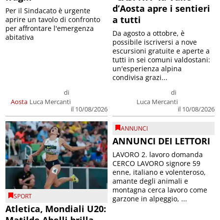
d’Aosta apre i sentieri
Per il Sindacato è urgente
a tutti
aprire un tavolo di confronto
per affrontare l'emergenza
Da agosto a ottobre, è
abitativa
possibile iscriversi a nove
escursioni gratuite e aperte a
tutti in sei comuni valdostani:
un'esperienza alpina
condivisa grazi...
di
di
Aosta
Luca Mercanti
Luca Mercanti
il 10/08/2026
il 10/08/2026
ANNUNCI
ANNUNCI DEI LETTORI
LAVORO 2. lavoro domanda
CERCO LAVORO signore 59
enne, italiano e volenteroso,
amante degli animali e
montagna cerca lavoro come
SPORT
garzone in alpeggio, ...
Atletica, Mondiali U20: