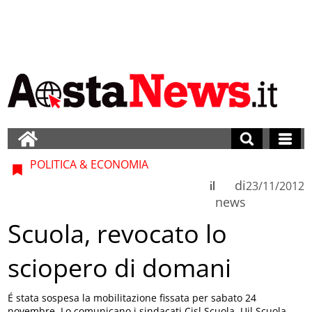
POLITICA & ECONOMIA
di
il
23/11/2012
news
Scuola, revocato lo
sciopero di domani
É stata sospesa la mobilitazione fissata per sabato 24
novembre. Lo comunicano i sindacati Cisl Scuola, Uil Scuola,