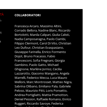
ITÀ
COLLABORATORI
L.
Francesca Arcaro, Massimo Altini,
Corrado Bellora, Nadine Blanc, Riccardo
11
Bortolotti, Manila Calipari, Giulia Calisti,
Nadia Camposaragna, Paolo Ciambi,
m
Filippo Clermont, Carol Di Vito, Christian
Leo Dufour, Christian Evaspasiano,
Giuseppe Farinella, Enrico Formento
Dojot, Bruno Fracasso, Fabio
Francesconi, Sofia Fregnani, Giorgia
Gambino, Paolo Gatto, Michael
Ghignone, Marlène Jorrioz, Cecilia
Lazzarotto, Giacomo Mangano, Angela
Marrelli, Federico Mecca, Luca Mauro
Melloni, Marc Montrosset, Matteo Nigra,
Sabrina Olibano, Emiliano Pala, Gabriele
Peloso, Maurizio Pitti, Loris Ponsetto,
Andrea Portigliatti, Mattia Pramotton,
Deniel Pession, Raffaele Romano, Enrico
Ruggeri, Riccardo Savoye, Federica