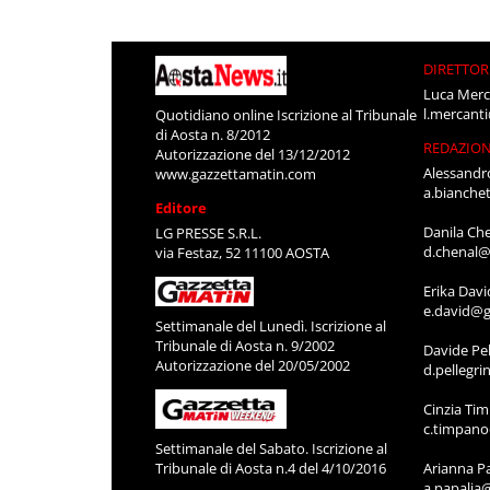
DIRETTOR
Luca Merc
l.mercant
Quotidiano online Iscrizione al Tribunale
di Aosta n. 8/2012
REDAZIO
Autorizzazione del 13/12/2012
Alessandr
www.gazzettamatin.com
a.bianche
Editore
Danila Ch
LG PRESSE S.R.L.
d.chenal@
via Festaz, 52 11100 AOSTA
Erika Davi
e.david@g
Settimanale del Lunedì. Iscrizione al
Tribunale di Aosta n. 9/2002
Davide Pel
Autorizzazione del 20/05/2002
d.pellegr
Cinzia Ti
c.timpan
Settimanale del Sabato. Iscrizione al
Tribunale di Aosta n.4 del 4/10/2016
Arianna P
a.papalia