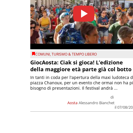
COMUNI
,
TURISMO & TEMPO LIBERO
GiocAosta: Ciak si gioca! L’edizione
della maggiore età parte già col botto
In tanti in coda per l'apertura della maxi ludoteca d
piazza Chanoux, per un evento che ormai non ha p
bisogno di presentazioni. Il festival andrà ...
di
Aosta
Alessandro Bianchet
il 07/08/2