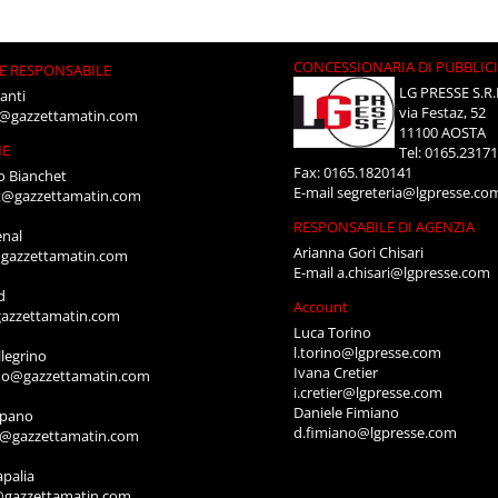
CONCESSIONARIA DI PUBBLIC
E RESPONSABILE
LG PRESSE S.R.
anti
via Festaz, 52
i@gazzettamatin.com
11100 AOSTA
NE
Tel: 0165.2317
Fax: 0165.1820141
o Bianchet
E-mail
segreteria@lgpresse.co
t@gazzettamatin.com
RESPONSABILE DI AGENZIA
enal
Arianna Gori Chisari
gazzettamatin.com
E-mail
a.chisari@lgpresse.com
d
Account
azzettamatin.com
Luca Torino
l.torino@lgpresse.com
legrino
Ivana Cretier
ino@gazzettamatin.com
i.cretier@lgpresse.com
Daniele Fimiano
mpano
d.fimiano@lgpresse.com
o@gazzettamatin.com
apalia
@gazzettamatin.com