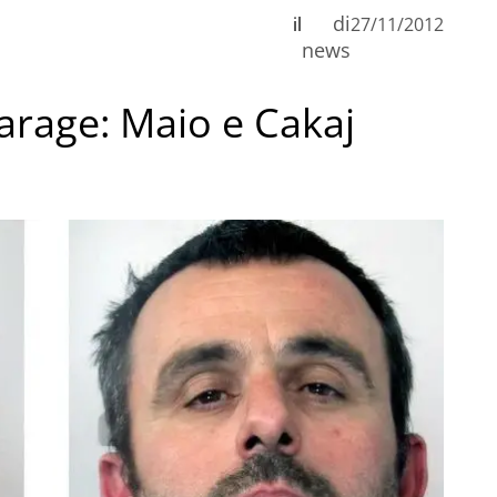
di
il
27/11/2012
news
arage: Maio e Cakaj