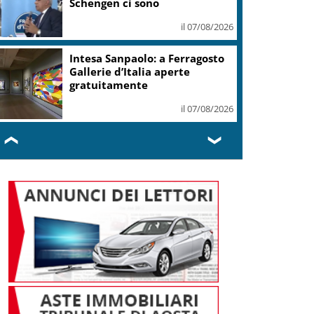
di Miles Davis
il 07/08/2026
Palazzo Chigi: l’Italia non
accetta imposizioni sulle
frontiere
il 07/08/2026
❮
❯