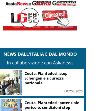
NEWS DALL'ITALIA E DAL MONDO
In collaborazione con Askanews
Israele, arabi ed ebrei in
piazza a Jaffa contro il
razzismo
il 07/08/2026
Time in Jazz al via: Amii
Stewart, Diodato e i 100 anni