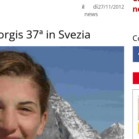
di
il
27/11/2012
n
news
orgis 37ª in Svezia
C