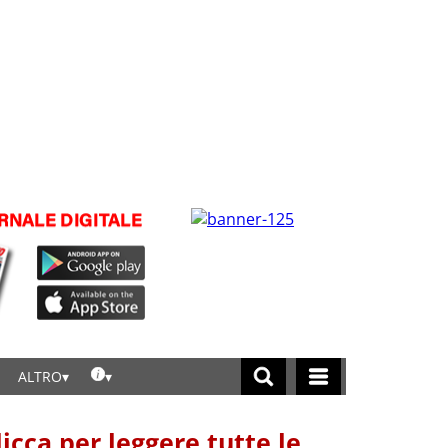
ALTRO
licca per leggere tutte le