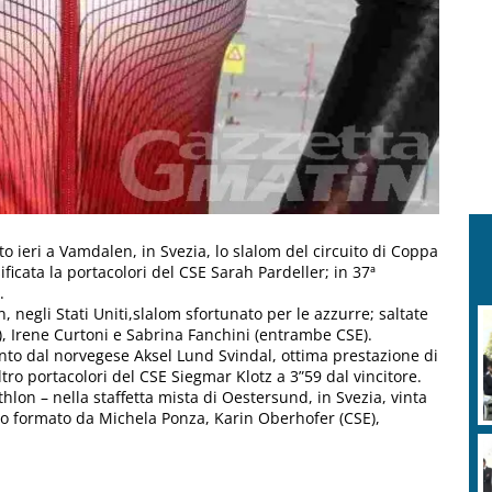
o ieri a Vamdalen, in Svezia, lo slalom del circuito di Coppa
ificata la portacolori del CSE Sarah Pardeller; in 37ª
.
negli Stati Uniti,slalom sfortunato per le azzurre; saltate
, Irene Curtoni e Sabrina Fanchini (entrambe CSE).
nto dal norvegese Aksel Lund Svindal, ottima prestazione di
tro portacolori del CSE Siegmar Klotz a 3”59 dal vincitore.
hlon – nella staffetta mista di Oestersund, in Svezia, vinta
rro formato da Michela Ponza, Karin Oberhofer (CSE),