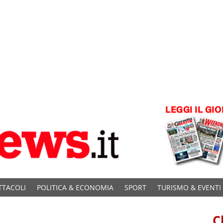
TTACOLI
POLITICA & ECONOMIA
SPORT
TURISMO & EVENTI
C