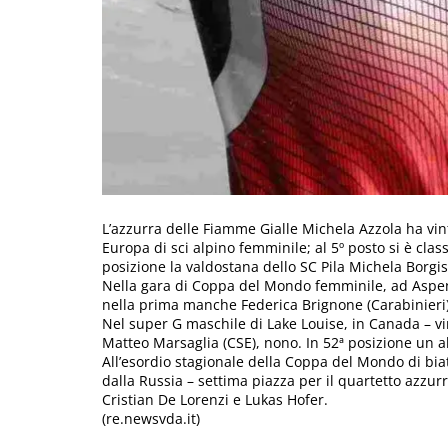
L’azzurra delle Fiamme Gialle Michela Azzola ha vint
Europa di sci alpino femminile; al 5º posto si è class
posizione la valdostana dello SC Pila Michela Borgis
Nella gara di Coppa del Mondo femminile, ad Aspen, 
nella prima manche Federica Brignone (Carabinieri)
Nel super G maschile di Lake Louise, in Canada – vi
Matteo Marsaglia (CSE), nono. In 52ª posizione un al
All’esordio stagionale della Coppa del Mondo di biat
dalla Russia – settima piazza per il quartetto azzu
Cristian De Lorenzi e Lukas Hofer.
(re.newsvda.it)