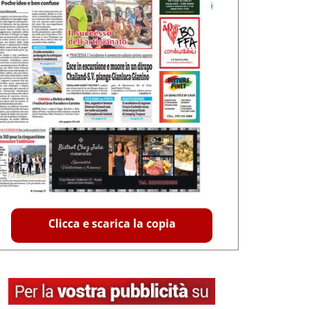
Clicca e scarica la copia