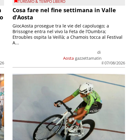
TURISMO & TEMPO LIBERO
a
Cosa fare nel fine settimana in Valle
so
d’Aosta
GiocAosta prosegue tra le vie del capoluogo; a
Brissogne entra nel vivo la Feta de l’Oumbra;
.
Etroubles ospita la Veillà; a Chamois tocca al Festival
A...
di
Aosta
gazzettamatin
026
il 07/08/2026