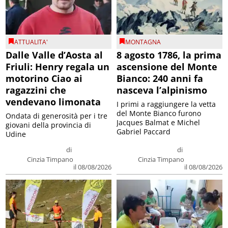
ATTUALITA'
MONTAGNA
Dalle Valle d’Aosta al
8 agosto 1786, la prima
Friuli: Henry regala un
ascensione del Monte
motorino Ciao ai
Bianco: 240 anni fa
ragazzini che
nasceva l’alpinismo
vendevano limonata
I primi a raggiungere la vetta
del Monte Bianco furono
Ondata di generosità per i tre
Jacques Balmat e Michel
giovani della provincia di
Gabriel Paccard
Udine
di
di
Cinzia Timpano
Cinzia Timpano
il 08/08/2026
il 08/08/2026