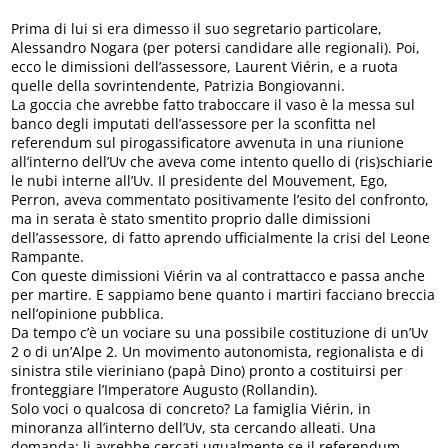
Prima di lui si era dimesso il suo segretario particolare,
Alessandro Nogara (per potersi candidare alle regionali). Poi,
ecco le dimissioni dell’assessore, Laurent Viérin, e a ruota
quelle della sovrintendente, Patrizia Bongiovanni.
La goccia che avrebbe fatto traboccare il vaso è la messa sul
banco degli imputati dell’assessore per la sconfitta nel
referendum sul pirogassificatore avvenuta in una riunione
all’interno dell’Uv che aveva come intento quello di (ris)schiarie
le nubi interne all’Uv. Il presidente del Mouvement, Ego,
Perron, aveva commentato positivamente l’esito del confronto,
ma in serata è stato smentito proprio dalle dimissioni
dell’assessore, di fatto aprendo ufficialmente la crisi del Leone
Rampante.
Con queste dimissioni Viérin va al contrattacco e passa anche
per martire. E sappiamo bene quanto i martiri facciano breccia
nell’opinione pubblica.
Da tempo c’è un vociare su una possibile costituzione di un’Uv
2 o di un’Alpe 2. Un movimento autonomista, regionalista e di
sinistra stile vieriniano (papà Dino) pronto a costituirsi per
fronteggiare l’Imperatore Augusto (Rollandin).
Solo voci o qualcosa di concreto? La famiglia Viérin, in
minoranza all’interno dell’Uv, sta cercando alleati. Una
domanda: li avrebbe cercati ugualmente se il referendum