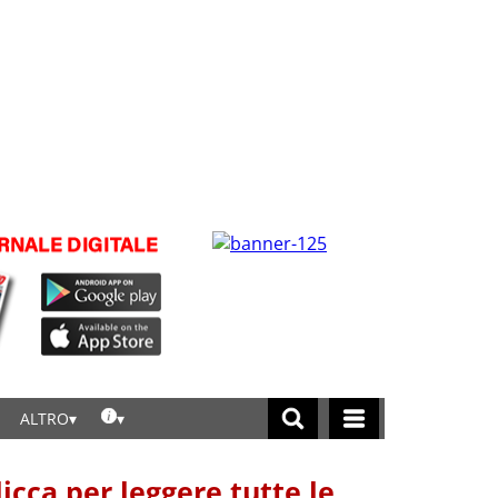
ALTRO
licca per leggere tutte le