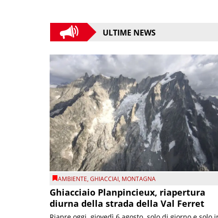
ULTIME NEWS
AMBIENTE
,
GHIACCIAI
,
MONTAGNA
Ghiacciaio Planpincieux, riapertura
diurna della strada della Val Ferret
Riapre oggi, giovedì 6 agosto, solo di giorno e solo i