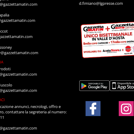
d.fimiano@lgpresse.com
o@gazzettamatin.com
apalia
@gazzettamatin.com
ccot
gazzettamatin.com
ssoney
y@gazzettamatin.com
IA
rodoti
a@gazzettamatin.com
Muscolo
a@gazzettamatin.com
ACI
cazione annunci, necrologi, offro e
ro, contattare la segreteria al numero:
711
a@gazzettamatin.com