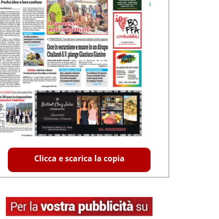
Clicca e scarica la copia