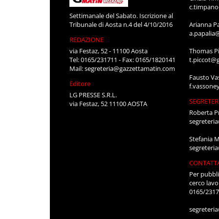
c.timpan
Settimanale del Sabato. Iscrizione al
Tribunale di Aosta n.4 del 4/10/2016
Arianna P
a.papalia
REDAZIONE
via Festaz, 52 - 11100 Aosta
Thomas Pi
Tel: 0165/231711 - Fax: 0165/1820141
t.piccot@
Mail:
segreteria@gazzettamatin.com
Fausto Va
Editore
f.vassone
LG PRESSE S.R.L.
SEGRETER
via Festaz, 52 11100 AOSTA
Roberta P
segreteri
Stefania 
segreteri
CONTATT
Per pubbli
cerco lavo
0165/231
segreteri