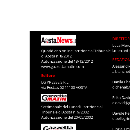
DIRETTOR
Luca Merc
l.mercant
Quotidiano online Iscrizione al Tribunale
di Aosta n. 8/2012
REDAZIO
Autorizzazione del 13/12/2012
Alessandr
www.gazzettamatin.com
a.bianche
Editore
Danila Ch
LG PRESSE S.R.L.
d.chenal@
via Festaz, 52 11100 AOSTA
Erika Davi
e.david@g
Settimanale del Lunedì. Iscrizione al
Tribunale di Aosta n. 9/2002
Davide Pel
Autorizzazione del 20/05/2002
d.pellegr
Cinzia Ti