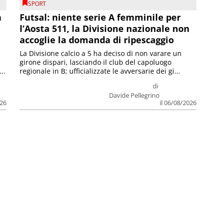
SPORT
a
Futsal: niente serie A femminile per
l’Aosta 511, la Divisione nazionale non
accoglie la domanda di ripescaggio
La Divisione calcio a 5 ha deciso di non varare un
girone dispari, lasciando il club del capoluogo
..
regionale in B; ufficializzate le avversarie dei gi...
di
Davide Pellegrino
026
il 06/08/2026