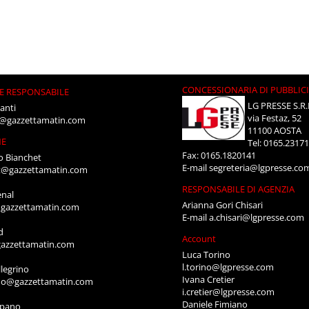
CONCESSIONARIA DI PUBBLIC
E RESPONSABILE
LG PRESSE S.R.
anti
via Festaz, 52
i@gazzettamatin.com
11100 AOSTA
NE
Tel: 0165.2317
Fax: 0165.1820141
o Bianchet
E-mail
segreteria@lgpresse.co
t@gazzettamatin.com
RESPONSABILE DI AGENZIA
enal
Arianna Gori Chisari
gazzettamatin.com
E-mail
a.chisari@lgpresse.com
d
Account
azzettamatin.com
Luca Torino
l.torino@lgpresse.com
legrino
Ivana Cretier
ino@gazzettamatin.com
i.cretier@lgpresse.com
Daniele Fimiano
mpano