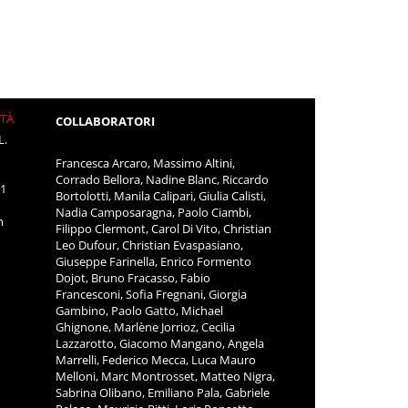
ITÀ
COLLABORATORI
L.
Francesca Arcaro, Massimo Altini,
Corrado Bellora, Nadine Blanc, Riccardo
11
Bortolotti, Manila Calipari, Giulia Calisti,
Nadia Camposaragna, Paolo Ciambi,
m
Filippo Clermont, Carol Di Vito, Christian
Leo Dufour, Christian Evaspasiano,
Giuseppe Farinella, Enrico Formento
Dojot, Bruno Fracasso, Fabio
Francesconi, Sofia Fregnani, Giorgia
Gambino, Paolo Gatto, Michael
Ghignone, Marlène Jorrioz, Cecilia
Lazzarotto, Giacomo Mangano, Angela
Marrelli, Federico Mecca, Luca Mauro
Melloni, Marc Montrosset, Matteo Nigra,
Sabrina Olibano, Emiliano Pala, Gabriele