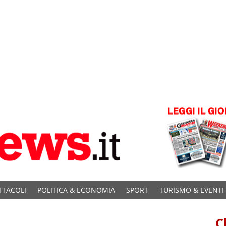
TTACOLI
POLITICA & ECONOMIA
SPORT
TURISMO & EVENTI
C