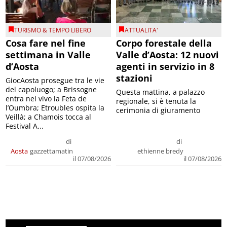
TURISMO & TEMPO LIBERO
ATTUALITA'
Cosa fare nel fine
Corpo forestale della
settimana in Valle
Valle d’Aosta: 12 nuovi
d’Aosta
agenti in servizio in 8
stazioni
GiocAosta prosegue tra le vie
del capoluogo; a Brissogne
Questa mattina, a palazzo
entra nel vivo la Feta de
regionale, si è tenuta la
l’Oumbra; Etroubles ospita la
cerimonia di giuramento
Veillà; a Chamois tocca al
Festival A...
di
di
Aosta
gazzettamatin
ethienne bredy
il 07/08/2026
il 07/08/2026