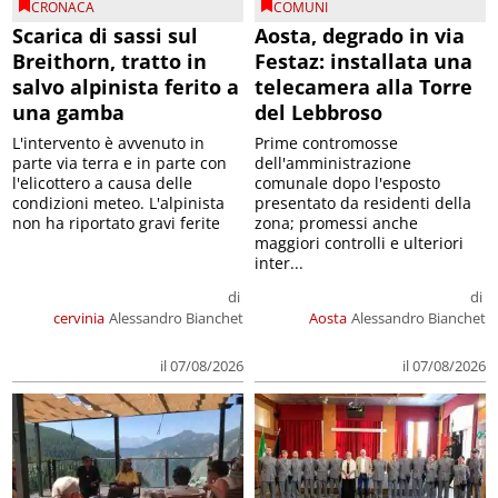
CRONACA
COMUNI
Scarica di sassi sul
Aosta, degrado in via
Breithorn, tratto in
Festaz: installata una
salvo alpinista ferito a
telecamera alla Torre
una gamba
del Lebbroso
L'intervento è avvenuto in
Prime contromosse
parte via terra e in parte con
dell'amministrazione
l'elicottero a causa delle
comunale dopo l'esposto
condizioni meteo. L'alpinista
presentato da residenti della
non ha riportato gravi ferite
zona; promessi anche
maggiori controlli e ulteriori
inter...
di
di
cervinia
Alessandro Bianchet
Aosta
Alessandro Bianchet
il 07/08/2026
il 07/08/2026