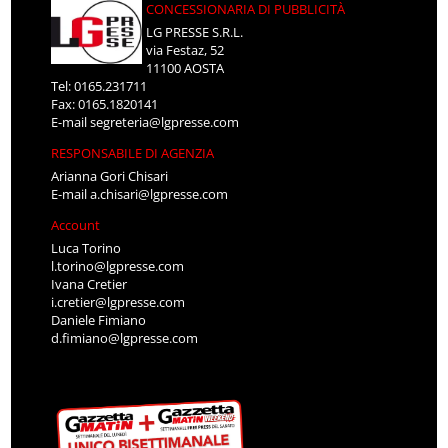
CONCESSIONARIA DI PUBBLICITÀ
LG PRESSE S.R.L.
via Festaz, 52
11100 AOSTA
Tel: 0165.231711
Fax: 0165.1820141
E-mail
segreteria@lgpresse.com
RESPONSABILE DI AGENZIA
Arianna Gori Chisari
E-mail
a.chisari@lgpresse.com
Account
Luca Torino
l.torino@lgpresse.com
Ivana Cretier
i.cretier@lgpresse.com
Daniele Fimiano
d.fimiano@lgpresse.com