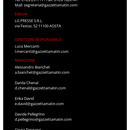
Mail:
segreteria@gazzettamatin.com
Editore
LG PRESSE S.R.L.
via Festaz, 52 11100 AOSTA
DIRETTORE RESPONSABILE
Luca Mercanti
l.mercanti@gazzettamatin.com
REDAZIONE
Alessandro Bianchet
a.bianchet@gazzettamatin.com
Danila Chenal
d.chenal@gazzettamatin.com
Erika David
e.david@gazzettamatin.com
Davide Pellegrino
d.pellegrino@gazzettamatin.com
Cinzia Timpano