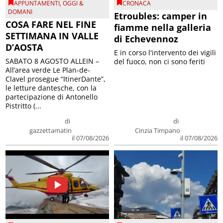
APPUNTAMENTI
,
OGGI &
CRONACA
DOMANI
Etroubles: camper in
COSA FARE NEL FINE
fiamme nella galleria
SETTIMANA IN VALLE
di Echevennoz
D’AOSTA
E in corso l'intervento dei vigili
SABATO 8 AGOSTO ALLEIN –
del fuoco, non ci sono feriti
All’area verde Le Plan-de-
Clavel prosegue “ItinerDante”,
le letture dantesche, con la
partecipazione di Antonello
Pistritto (...
di
di
gazzettamatin
Cinzia Timpano
il 07/08/2026
il 07/08/2026