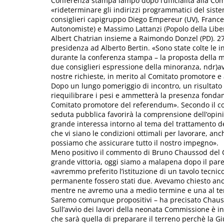
Conferenza stampa lampo dopo l’ufficialità alla Co
«rideterminare gli indirizzi programmatici del siste
consiglieri capigruppo Diego Empereur (UV), Frances
Autonomiste) e Massimo Lattanzi (Popolo della Libert
Albert Chatrian insieme a Raimondo Donzel (PD). 27 
presidenza ad Alberto Bertin. «Sono state colte le in
durante la conferenza stampa – la proposta della
due consiglieri espressione della minoranza, ndr)
nostre richieste, in merito al Comitato promotore e a
Dopo un lungo pomeriggio di incontro, un risultato 
riequilibrare i pesi e ammetterà la presenza fond
Comitato promotore del referendum». Secondo il cons
seduta pubblica favorirà la comprensione dell’opini
grande interessa intorno al tema del trattamento dei
che vi siano le condizioni ottimali per lavorare, anch
possiamo che assicurare tutto il nostro impegno».
Meno positivo il commento di Bruno Chaussod del 
grande vittoria, oggi siamo a malapena dopo il pare
«avremmo preferito l’istituzione di un tavolo tecni
permanente fossero stati due. Avevamo chiesto anc
mentre ne avremo una a medio termine e una al termi
Saremo comunque propositivi – ha precisato Chauss
Sull’avvìo dei lavori della neonata Commissione è in
che sarà quella di preparare il terreno perchè la G