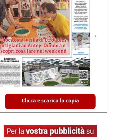
Clicca e scarica la copia