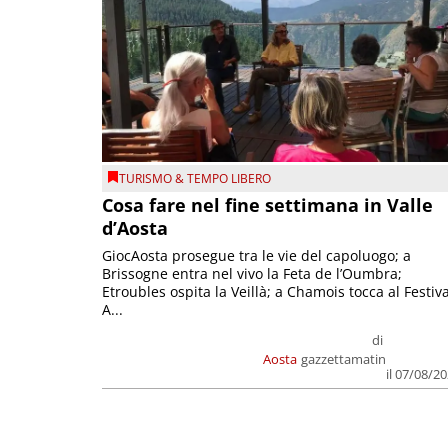
TURISMO & TEMPO LIBERO
Cosa fare nel fine settimana in Valle
d’Aosta
GiocAosta prosegue tra le vie del capoluogo; a
Brissogne entra nel vivo la Feta de l’Oumbra;
Etroubles ospita la Veillà; a Chamois tocca al Festiva
A...
di
Aosta
gazzettamatin
il 07/08/2