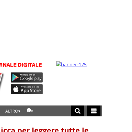
ALTRO
licca per leggere tutte le