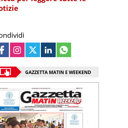
otizie
ondividi
GAZZETTA MATIN E WEEKEND