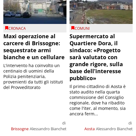
CRONACA
COMUNI
Maxi operazione al
Supermercato al
carcere di Brissogne:
Quartiere Dora, il
sequestrate armi
sindaco: «Progetto
bianche e un cellulare
sarà valutato con
grande rigore, sulla
L'intervento ha coinvolto un
base dell’interesse
centinaio di uomini della
Polizia penitenziaria,
pubblico»
provenienti da tutti gli istituti
Il primo cittadino di Aosta è
del Provveditorato
stato audito nella quarta
commissione del Consiglio
regionale, dove ha ribadito
come l'iter, al momento, sia
ancora ferm...
di
di
Brissogne
Alessandro Bianchet
Aosta
Alessandro Bianchet