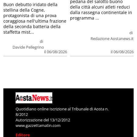
pedana del salotto buono
Buon debutto iridato della
della città alcuni atleti reduci
stellina della Cogne,
dalla rassegna continentale in
protagonista di una prova
programma ...
coraggiosa nell'ultima frazione
della seconda batteria della
staffetta mist...
di
Redazione Aostanews.it
di
Davide Pellegrino
il 06/08/2026
il 06/08/2026
Quotidiano online Iscrizione al Tribunale di Aosta n.
8/2012
Autorizzazione del 13/12/2012
www.gazzettamatin.com
Editore