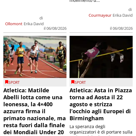
movimento u...
di
Courmayeur
Erika David
di
Ollomont
Erika David
il 06/08/2026
il 06/08/2026
SPORT
SPORT
Atletica: Matilde
Atletica: Asta in Piazza
Abelli lotta come una
torna ad Aosta il 22
leonessa, la 4×400
agosto e strizza
azzurra firma il
l’occhio agli Europei di
primato nazionale, ma
Birmingham
resta fuori dalla finale
La speranza degli
dei Mondiali Under 20
organizzatori è di portare sulla