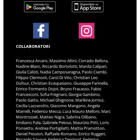
COLLABORATORI
Francesca Arcaro, Massimo Altini, Corrado Bellora,
Nadine Blanc, Riccardo Bortolotti, Manila Calipari,
Giulia Calisti, Nadia Camposaragna, Paolo Ciambi,
Filippo Clermont, Carol Di Vito, Christian Leo
Dufour, Christian Evaspasiano, Giuseppe Farinella,
Enrico Formento Dojot, Bruno Fracasso, Fabio
Francesconi, Sofia Fregnani, Giorgia Gambino,
Paolo Gatto, Michael Ghignone, Marlène Jorrioz,
Cecilia Lazzarotto, Giacomo Mangano, Angela
Marrelli, Federico Mecca, Luca Mauro Melloni, Marc
Montrosset, Matteo Nigra, Sabrina Olibano,
Emiliano Pala, Gabriele Peloso, Maurizio Pitti, Loris
Ponsetto, Andrea Portigliatti, Mattia Pramotton,
Deniel Pession, Raffaele Romano, Enrico Ruggeri,
Riccardo Savoye, Federica Tercinod, Federico