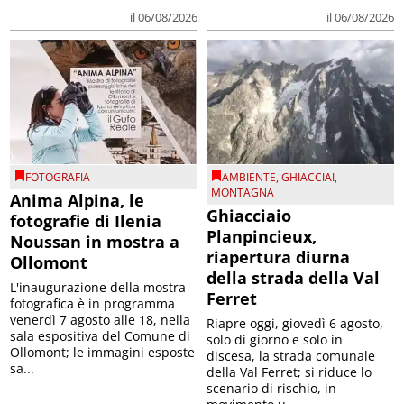
il 06/08/2026
il 06/08/2026
FOTOGRAFIA
AMBIENTE
,
GHIACCIAI
,
MONTAGNA
Anima Alpina, le
Ghiacciaio
fotografie di Ilenia
Planpincieux,
Noussan in mostra a
riapertura diurna
Ollomont
della strada della Val
L'inaugurazione della mostra
Ferret
fotografica è in programma
venerdì 7 agosto alle 18, nella
Riapre oggi, giovedì 6 agosto,
sala espositiva del Comune di
solo di giorno e solo in
Ollomont; le immagini esposte
discesa, la strada comunale
sa...
della Val Ferret; si riduce lo
scenario di rischio, in