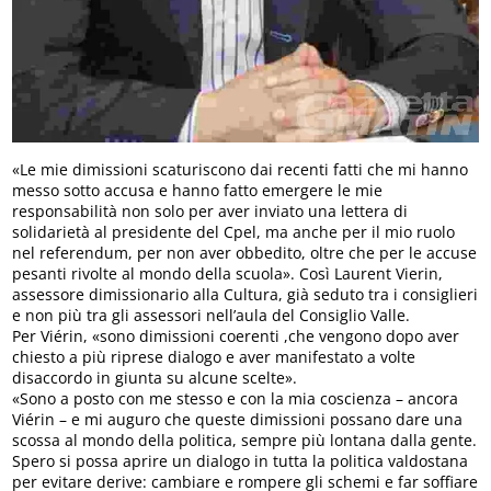
«Le mie dimissioni scaturiscono dai recenti fatti che mi hanno
messo sotto accusa e hanno fatto emergere le mie
responsabilità non solo per aver inviato una lettera di
solidarietà al presidente del Cpel, ma anche per il mio ruolo
nel referendum, per non aver obbedito, oltre che per le accuse
pesanti rivolte al mondo della scuola». Così Laurent Vierin,
assessore dimissionario alla Cultura, già seduto tra i consiglieri
e non più tra gli assessori nell’aula del Consiglio Valle.
Per Viérin, «sono dimissioni coerenti ,che vengono dopo aver
chiesto a più riprese dialogo e aver manifestato a volte
disaccordo in giunta su alcune scelte».
«Sono a posto con me stesso e con la mia coscienza – ancora
Viérin – e mi auguro che queste dimissioni possano dare una
scossa al mondo della politica, sempre più lontana dalla gente.
Spero si possa aprire un dialogo in tutta la politica valdostana
per evitare derive: cambiare e rompere gli schemi e far soffiare