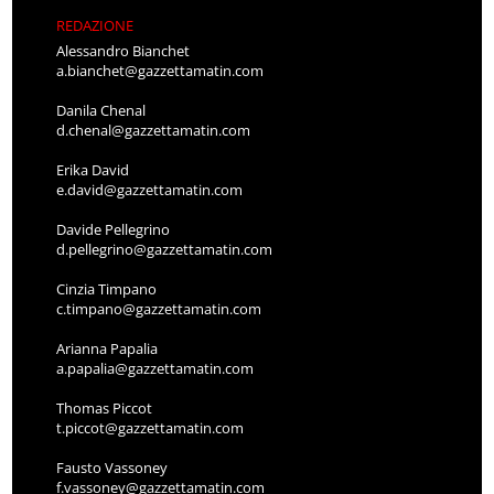
REDAZIONE
Alessandro Bianchet
a.bianchet@gazzettamatin.com
Danila Chenal
d.chenal@gazzettamatin.com
Erika David
e.david@gazzettamatin.com
Davide Pellegrino
d.pellegrino@gazzettamatin.com
Cinzia Timpano
c.timpano@gazzettamatin.com
Arianna Papalia
a.papalia@gazzettamatin.com
Thomas Piccot
t.piccot@gazzettamatin.com
Fausto Vassoney
f.vassoney@gazzettamatin.com