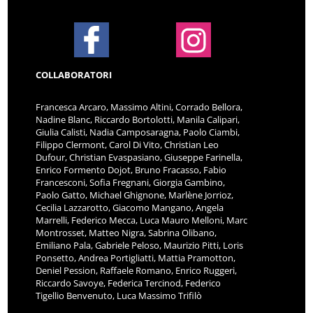
COLLABORATORI
Francesca Arcaro, Massimo Altini, Corrado Bellora,
Nadine Blanc, Riccardo Bortolotti, Manila Calipari,
Giulia Calisti, Nadia Camposaragna, Paolo Ciambi,
Filippo Clermont, Carol Di Vito, Christian Leo
Dufour, Christian Evaspasiano, Giuseppe Farinella,
Enrico Formento Dojot, Bruno Fracasso, Fabio
Francesconi, Sofia Fregnani, Giorgia Gambino,
Paolo Gatto, Michael Ghignone, Marlène Jorrioz,
Cecilia Lazzarotto, Giacomo Mangano, Angela
Marrelli, Federico Mecca, Luca Mauro Melloni, Marc
Montrosset, Matteo Nigra, Sabrina Olibano,
Emiliano Pala, Gabriele Peloso, Maurizio Pitti, Loris
Ponsetto, Andrea Portigliatti, Mattia Pramotton,
Deniel Pession, Raffaele Romano, Enrico Ruggeri,
Riccardo Savoye, Federica Tercinod, Federico
Tigellio Benvenuto, Luca Massimo Trifilò