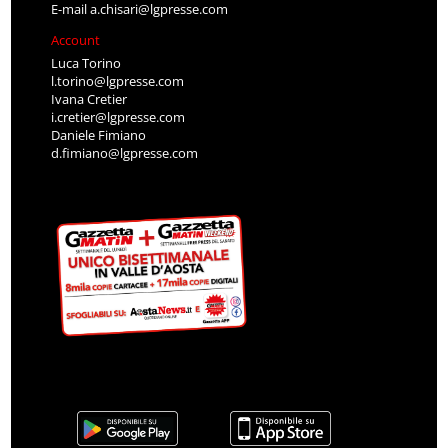
E-mail
a.chisari@lgpresse.com
Account
Luca Torino
l.torino@lgpresse.com
Ivana Cretier
i.cretier@lgpresse.com
Daniele Fimiano
d.fimiano@lgpresse.com