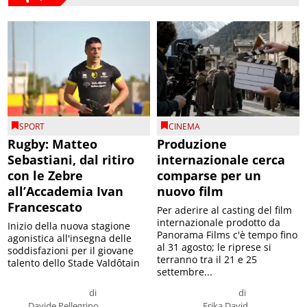
SPORT
CINEMA
Rugby: Matteo
Produzione
Sebastiani, dal ritiro
internazionale cerca
con le Zebre
comparse per un
all’Accademia Ivan
nuovo film
Francescato
Per aderire al casting del film
internazionale prodotto da
Inizio della nuova stagione
Panorama Films c'è tempo fino
agonistica all'insegna delle
al 31 agosto; le riprese si
soddisfazioni per il giovane
terranno tra il 21 e 25
talento dello Stade Valdôtain
settembre...
di
di
Davide Pellegrino
Erika David