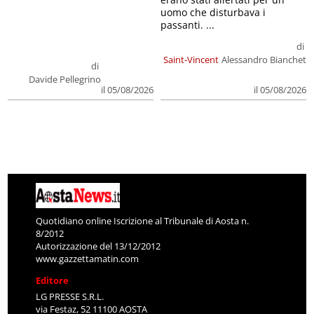
uomo che disturbava i
passanti. ...
di
Saint-Vincent
Alessandro Bianchet
di
Davide Pellegrino
il 05/08/2026
il 05/08/2026
Quotidiano online Iscrizione al Tribunale di Aosta n.
8/2012
Autorizzazione del 13/12/2012
www.gazzettamatin.com
Editore
LG PRESSE S.R.L.
via Festaz, 52 11100 AOSTA