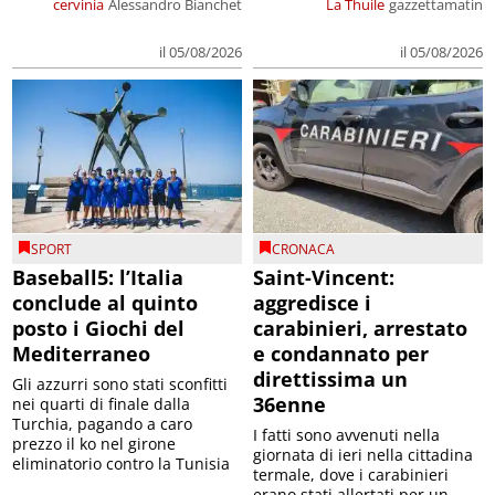
cervinia
Alessandro Bianchet
La Thuile
gazzettamatin
il 05/08/2026
il 05/08/2026
SPORT
CRONACA
Baseball5: l’Italia
Saint-Vincent:
conclude al quinto
aggredisce i
posto i Giochi del
carabinieri, arrestato
Mediterraneo
e condannato per
direttissima un
Gli azzurri sono stati sconfitti
36enne
nei quarti di finale dalla
Turchia, pagando a caro
I fatti sono avvenuti nella
prezzo il ko nel girone
giornata di ieri nella cittadina
eliminatorio contro la Tunisia
termale, dove i carabinieri
erano stati allertati per un