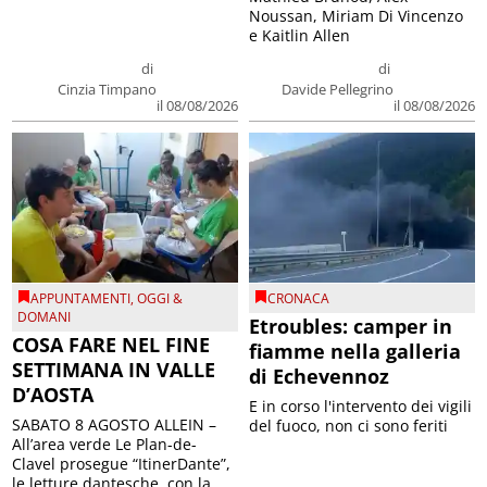
Noussan, Miriam Di Vincenzo
e Kaitlin Allen
di
di
Cinzia Timpano
Davide Pellegrino
il 08/08/2026
il 08/08/2026
APPUNTAMENTI
,
OGGI &
CRONACA
DOMANI
Etroubles: camper in
COSA FARE NEL FINE
fiamme nella galleria
SETTIMANA IN VALLE
di Echevennoz
D’AOSTA
E in corso l'intervento dei vigili
SABATO 8 AGOSTO ALLEIN –
del fuoco, non ci sono feriti
All’area verde Le Plan-de-
Clavel prosegue “ItinerDante”,
le letture dantesche, con la