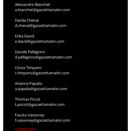
Alessandro Bianchet
a.bianchet@gazzettamatin.com
Danila Chenal
d.chenal@gazzettamatin.com
Erika David
e.david@gazzettamatin.com
Davide Pellegrino
d.pellegrino@gazzettamatin.com
Cinzia Timpano
c.timpano@gazzettamatin.com
Arianna Papalia
a.papalia@gazzettamatin.com
Thomas Piccot
t.piccot@gazzettamatin.com
Fausto Vassoney
f.vassoney@gazzettamatin.com
SEGRETERIA