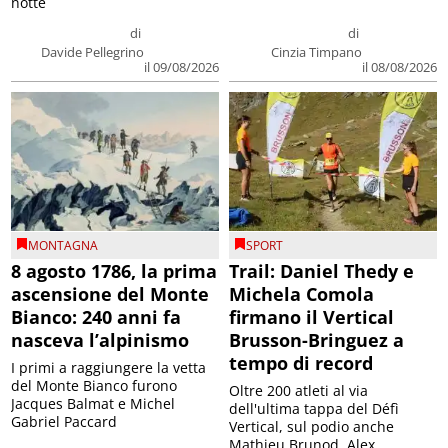
notte
di
di
Davide Pellegrino
Cinzia Timpano
il 09/08/2026
il 08/08/2026
MONTAGNA
SPORT
8 agosto 1786, la prima
Trail: Daniel Thedy e
ascensione del Monte
Michela Comola
Bianco: 240 anni fa
firmano il Vertical
nasceva l’alpinismo
Brusson-Bringuez a
tempo di record
I primi a raggiungere la vetta
del Monte Bianco furono
Oltre 200 atleti al via
Jacques Balmat e Michel
dell'ultima tappa del Défì
Gabriel Paccard
Vertical, sul podio anche
Mathieu Brunod, Alex