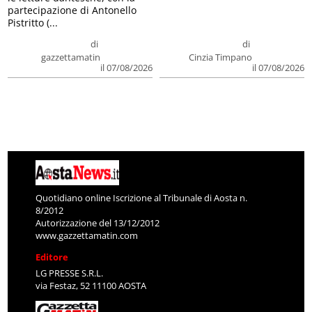
partecipazione di Antonello
Pistritto (...
di
di
gazzettamatin
Cinzia Timpano
il 07/08/2026
il 07/08/2026
Quotidiano online Iscrizione al Tribunale di Aosta n.
8/2012
Autorizzazione del 13/12/2012
www.gazzettamatin.com
Editore
LG PRESSE S.R.L.
via Festaz, 52 11100 AOSTA