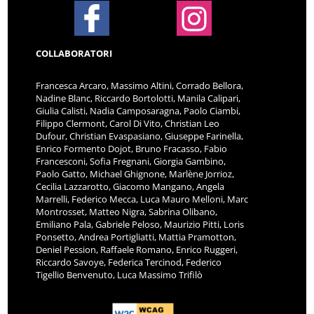
COLLABORATORI
Francesca Arcaro, Massimo Altini, Corrado Bellora,
Nadine Blanc, Riccardo Bortolotti, Manila Calipari,
Giulia Calisti, Nadia Camposaragna, Paolo Ciambi,
Filippo Clermont, Carol Di Vito, Christian Leo
Dufour, Christian Evaspasiano, Giuseppe Farinella,
Enrico Formento Dojot, Bruno Fracasso, Fabio
Francesconi, Sofia Fregnani, Giorgia Gambino,
Paolo Gatto, Michael Ghignone, Marlène Jorrioz,
Cecilia Lazzarotto, Giacomo Mangano, Angela
Marrelli, Federico Mecca, Luca Mauro Melloni, Marc
Montrosset, Matteo Nigra, Sabrina Olibano,
Emiliano Pala, Gabriele Peloso, Maurizio Pitti, Loris
Ponsetto, Andrea Portigliatti, Mattia Pramotton,
Deniel Pession, Raffaele Romano, Enrico Ruggeri,
Riccardo Savoye, Federica Tercinod, Federico
Tigellio Benvenuto, Luca Massimo Trifilò