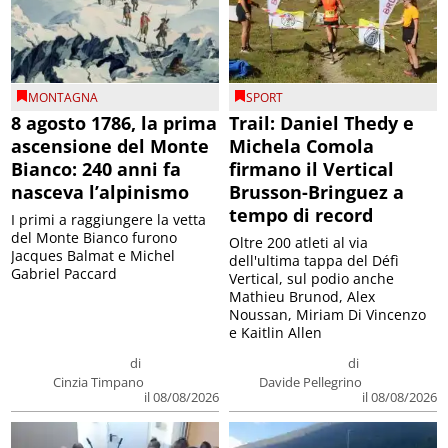
MONTAGNA
SPORT
8 agosto 1786, la prima
Trail: Daniel Thedy e
ascensione del Monte
Michela Comola
Bianco: 240 anni fa
firmano il Vertical
nasceva l’alpinismo
Brusson-Bringuez a
tempo di record
I primi a raggiungere la vetta
del Monte Bianco furono
Oltre 200 atleti al via
Jacques Balmat e Michel
dell'ultima tappa del Défì
Gabriel Paccard
Vertical, sul podio anche
Mathieu Brunod, Alex
Noussan, Miriam Di Vincenzo
e Kaitlin Allen
di
di
Cinzia Timpano
Davide Pellegrino
il 08/08/2026
il 08/08/2026