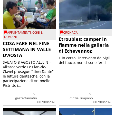
APPUNTAMENTI
,
OGGI &
CRONACA
DOMANI
Etroubles: camper in
COSA FARE NEL FINE
fiamme nella galleria
SETTIMANA IN VALLE
di Echevennoz
D’AOSTA
E in corso l'intervento dei vigili
SABATO 8 AGOSTO ALLEIN –
del fuoco, non ci sono feriti
All’area verde Le Plan-de-
Clavel prosegue “ItinerDante”,
le letture dantesche, con la
partecipazione di Antonello
Pistritto (...
di
di
gazzettamatin
Cinzia Timpano
il 07/08/2026
il 07/08/2026