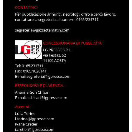
CONTATTACI
Per pubblicazione annunci, necrologi, offro e cerco lavoro,
contattare la segreteria al numero: 0165/231711
segreteria@gazzettamatin.com
CONCESSIONARIA DI PUBBLICITÀ
LG PRESSE S.R.L.
via Festaz, 52
11100 AOSTA
Tel: 0165.231711
Fax: 0165.1820141
E-mail
segreteria@lgpresse.com
RESPONSABILE DI AGENZIA
Arianna Gori Chisari
E-mail
a.chisari@lgpresse.com
Account
Luca Torino
l.torino@lgpresse.com
Ivana Cretier
i.cretier@lgpresse.com