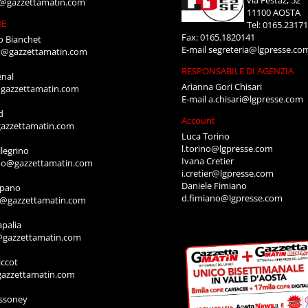
i@gazzettamatin.com
11100 AOSTA
NE
Tel: 0165.2317
Fax: 0165.1820141
o Bianchet
E-mail
segreteria@lgpresse.co
t@gazzettamatin.com
RESPONSABILE DI AGENZIA
enal
Arianna Gori Chisari
gazzettamatin.com
E-mail
a.chisari@lgpresse.com
d
Account
azzettamatin.com
Luca Torino
l.torino@lgpresse.com
legrino
Ivana Cretier
ino@gazzettamatin.com
i.cretier@lgpresse.com
Daniele Fimiano
mpano
d.fimiano@lgpresse.com
o@gazzettamatin.com
apalia
@gazzettamatin.com
ccot
gazzettamatin.com
ssoney