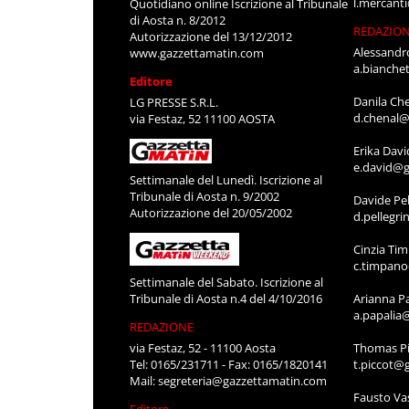
l.mercant
Quotidiano online Iscrizione al Tribunale
di Aosta n. 8/2012
REDAZIO
Autorizzazione del 13/12/2012
Alessandr
www.gazzettamatin.com
a.bianche
Editore
Danila Ch
LG PRESSE S.R.L.
d.chenal@
via Festaz, 52 11100 AOSTA
Erika Davi
e.david@g
Settimanale del Lunedì. Iscrizione al
Tribunale di Aosta n. 9/2002
Davide Pel
Autorizzazione del 20/05/2002
d.pellegr
Cinzia Ti
c.timpan
Settimanale del Sabato. Iscrizione al
Tribunale di Aosta n.4 del 4/10/2016
Arianna P
a.papalia
REDAZIONE
via Festaz, 52 - 11100 Aosta
Thomas Pi
Tel: 0165/231711 - Fax: 0165/1820141
t.piccot@
Mail:
segreteria@gazzettamatin.com
Fausto Va
Editore