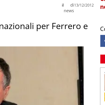
di
il
13/12/2012
n
news
nazionali per Ferrero e
C