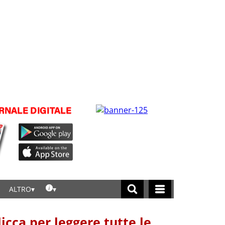
ALTRO
licca per leggere tutte le