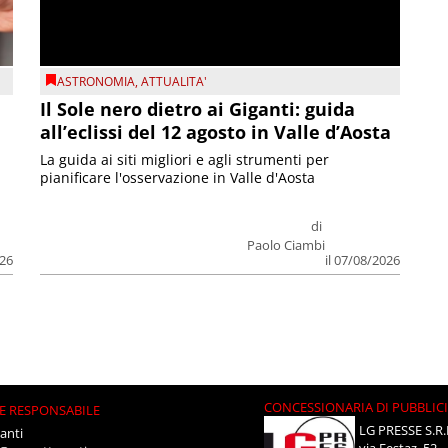
ASTRONOMIA
,
ATTUALITA'
Il Sole nero dietro ai Giganti: guida
all’eclissi del 12 agosto in Valle d’Aosta
La guida ai siti migliori e agli strumenti per
pianificare l'osservazione in Valle d'Aosta
di
Paolo Ciambi
026
il 07/08/2026
CONCESSIONARIA DI PUBBLIC
E RESPONSABILE
LG PRESSE S.R.
anti
via Festaz, 52