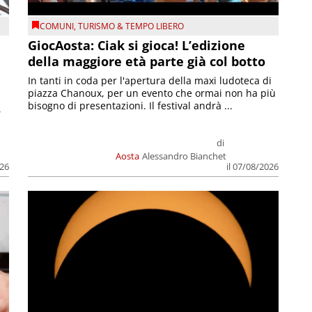
COMUNI
,
TURISMO & TEMPO LIBERO
GiocAosta: Ciak si gioca! L’edizione
della maggiore età parte già col botto
In tanti in coda per l'apertura della maxi ludoteca di
piazza Chanoux, per un evento che ormai non ha più
bisogno di presentazioni. Il festival andrà ...
,
di
Aosta
Alessandro Bianchet
026
il 07/08/2026