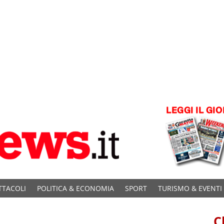
TTACOLI
POLITICA & ECONOMIA
SPORT
TURISMO & EVENTI
C