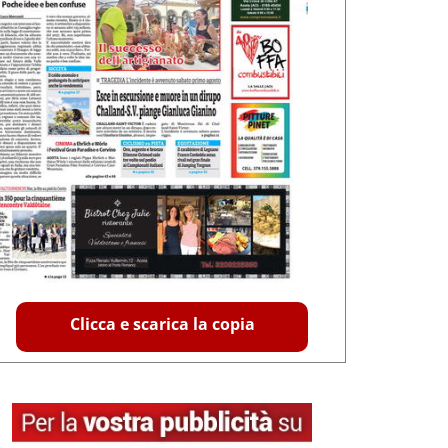
Clicca e scarica la copia