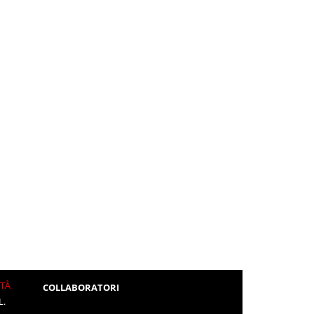
ITÀ
COLLABORATORI
L.