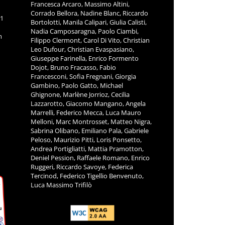
Francesca Arcaro, Massimo Altini,
Corrado Bellora, Nadine Blanc, Riccardo
11
Bortolotti, Manila Calipari, Giulia Calisti,
Nadia Camposaragna, Paolo Ciambi,
m
Filippo Clermont, Carol Di Vito, Christian
Leo Dufour, Christian Evaspasiano,
Giuseppe Farinella, Enrico Formento
Dojot, Bruno Fracasso, Fabio
Francesconi, Sofia Fregnani, Giorgia
Gambino, Paolo Gatto, Michael
Ghignone, Marlène Jorrioz, Cecilia
Lazzarotto, Giacomo Mangano, Angela
Marrelli, Federico Mecca, Luca Mauro
Melloni, Marc Montrosset, Matteo Nigra,
Sabrina Olibano, Emiliano Pala, Gabriele
Peloso, Maurizio Pitti, Loris Ponsetto,
Andrea Portigliatti, Mattia Pramotton,
Deniel Pession, Raffaele Romano, Enrico
Ruggeri, Riccardo Savoye, Federica
Tercinod, Federico Tigellio Benvenuto,
Luca Massimo Trifilò