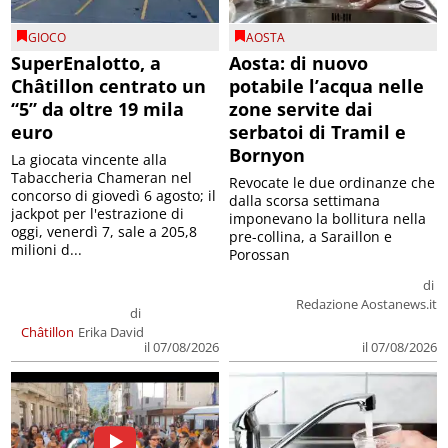
GIOCO
AOSTA
SuperEnalotto, a
Aosta: di nuovo
Châtillon centrato un
potabile l’acqua nelle
“5” da oltre 19 mila
zone servite dai
euro
serbatoi di Tramil e
Bornyon
La giocata vincente alla
Tabaccheria Chameran nel
Revocate le due ordinanze che
concorso di giovedì 6 agosto; il
dalla scorsa settimana
jackpot per l'estrazione di
imponevano la bollitura nella
oggi, venerdì 7, sale a 205,8
pre-collina, a Saraillon e
milioni d...
Porossan
di
Redazione Aostanews.it
di
Châtillon
Erika David
il 07/08/2026
il 07/08/2026