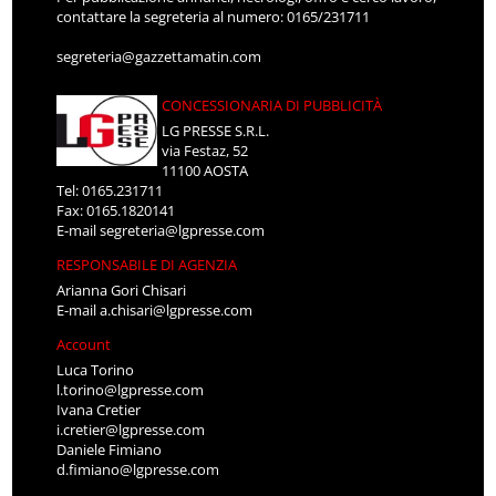
contattare la segreteria al numero: 0165/231711
segreteria@gazzettamatin.com
CONCESSIONARIA DI PUBBLICITÀ
LG PRESSE S.R.L.
via Festaz, 52
11100 AOSTA
Tel: 0165.231711
Fax: 0165.1820141
E-mail
segreteria@lgpresse.com
RESPONSABILE DI AGENZIA
Arianna Gori Chisari
E-mail
a.chisari@lgpresse.com
Account
Luca Torino
l.torino@lgpresse.com
Ivana Cretier
i.cretier@lgpresse.com
Daniele Fimiano
d.fimiano@lgpresse.com