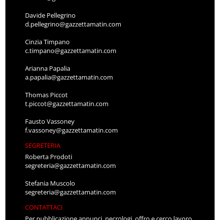
Davide Pellegrino
d.pellegrino@gazzettamatin.com
Cinzia Timpano
c.timpano@gazzettamatin.com
Arianna Papalia
a.papalia@gazzettamatin.com
Thomas Piccot
t.piccot@gazzettamatin.com
Fausto Vassoney
f.vassoney@gazzettamatin.com
SEGRETERIA
Roberta Prodoti
segreteria@gazzettamatin.com
Stefania Muscolo
segreteria@gazzettamatin.com
CONTATTACI
Per pubblicazione annunci, necrologi, offro e cerco lavoro,