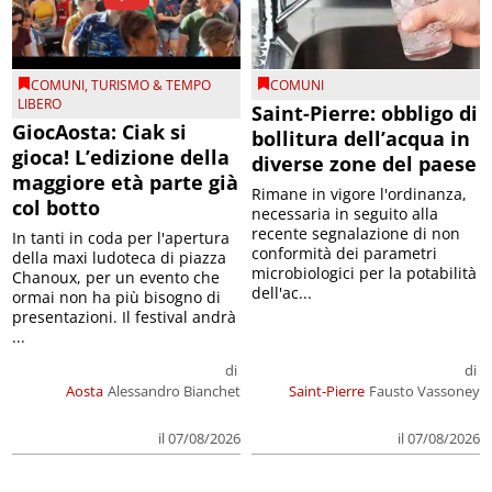
COMUNI
,
TURISMO & TEMPO
COMUNI
LIBERO
Saint-Pierre: obbligo di
GiocAosta: Ciak si
bollitura dell’acqua in
gioca! L’edizione della
diverse zone del paese
maggiore età parte già
Rimane in vigore l'ordinanza,
col botto
necessaria in seguito alla
recente segnalazione di non
In tanti in coda per l'apertura
conformità dei parametri
della maxi ludoteca di piazza
microbiologici per la potabilità
Chanoux, per un evento che
dell'ac...
ormai non ha più bisogno di
presentazioni. Il festival andrà
...
di
di
Aosta
Alessandro Bianchet
Saint-Pierre
Fausto Vassoney
il 07/08/2026
il 07/08/2026