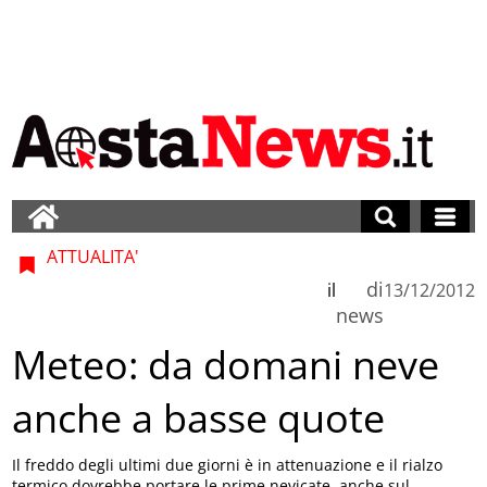
ATTUALITA'
di
il
13/12/2012
news
Meteo: da domani neve
anche a basse quote
Il freddo degli ultimi due giorni è in attenuazione e il rialzo
termico dovrebbe portare le prime nevicate, anche sul