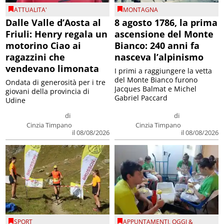
ATTUALITA'
MONTAGNA
Dalle Valle d’Aosta al
8 agosto 1786, la prima
Friuli: Henry regala un
ascensione del Monte
motorino Ciao ai
Bianco: 240 anni fa
ragazzini che
nasceva l’alpinismo
vendevano limonata
I primi a raggiungere la vetta
del Monte Bianco furono
Ondata di generosità per i tre
Jacques Balmat e Michel
giovani della provincia di
Gabriel Paccard
Udine
di
di
Cinzia Timpano
Cinzia Timpano
il 08/08/2026
il 08/08/2026
SPORT
APPUNTAMENTI
,
OGGI &