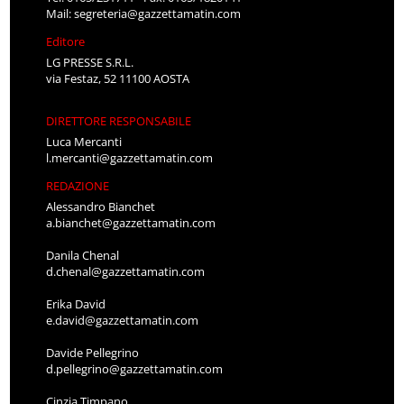
Mail:
segreteria@gazzettamatin.com
Editore
LG PRESSE S.R.L.
via Festaz, 52 11100 AOSTA
DIRETTORE RESPONSABILE
Luca Mercanti
l.mercanti@gazzettamatin.com
REDAZIONE
Alessandro Bianchet
a.bianchet@gazzettamatin.com
Danila Chenal
d.chenal@gazzettamatin.com
Erika David
e.david@gazzettamatin.com
Davide Pellegrino
d.pellegrino@gazzettamatin.com
Cinzia Timpano