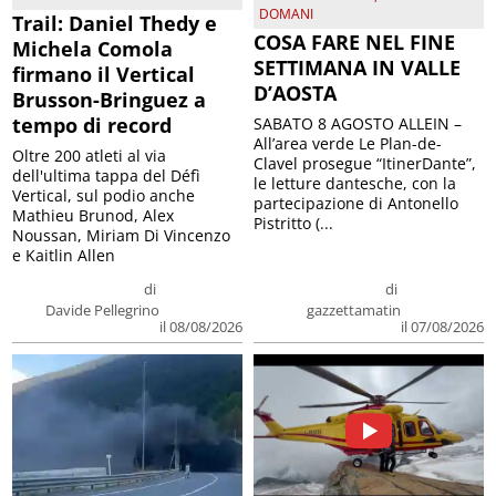
DOMANI
Trail: Daniel Thedy e
COSA FARE NEL FINE
Michela Comola
SETTIMANA IN VALLE
firmano il Vertical
D’AOSTA
Brusson-Bringuez a
tempo di record
SABATO 8 AGOSTO ALLEIN –
All’area verde Le Plan-de-
Oltre 200 atleti al via
Clavel prosegue “ItinerDante”,
dell'ultima tappa del Défì
le letture dantesche, con la
Vertical, sul podio anche
partecipazione di Antonello
Mathieu Brunod, Alex
Pistritto (...
Noussan, Miriam Di Vincenzo
e Kaitlin Allen
di
di
Davide Pellegrino
gazzettamatin
il 08/08/2026
il 07/08/2026