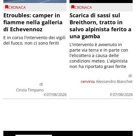
CRONACA
CRONACA
Etroubles: camper in
Scarica di sassi sul
fiamme nella galleria
Breithorn, tratto in
di Echevennoz
salvo alpinista ferito a
una gamba
E in corso l'intervento dei vigili
del fuoco, non ci sono feriti
L'intervento è avvenuto in
parte via terra e in parte con
l'elicottero a causa delle
condizioni meteo. L'alpinista
non ha riportato gravi ferite
di
cervinia
Alessandro Bianchet
di
Cinzia Timpano
il 07/08/2026
il 07/08/2026