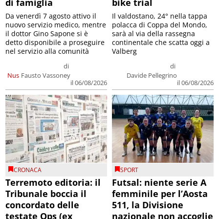
di famiglia
bike trial
Da venerdì 7 agosto attivo il
Il valdostano, 24° nella tappa
nuovo servizio medico, mentre
polacca di Coppa del Mondo,
il dottor Gino Sapone si è
sarà al via della rassegna
detto disponibile a proseguire
continentale che scatta oggi a
nel servizio alla comunità
Valberg
di
di
Nus
Fausto Vassoney
Davide Pellegrino
il 06/08/2026
il 06/08/2026
CRONACA
SPORT
Terremoto editoria: il
Futsal: niente serie A
Tribunale boccia il
femminile per l’Aosta
concordato delle
511, la Divisione
testate Ops (ex
nazionale non accoglie