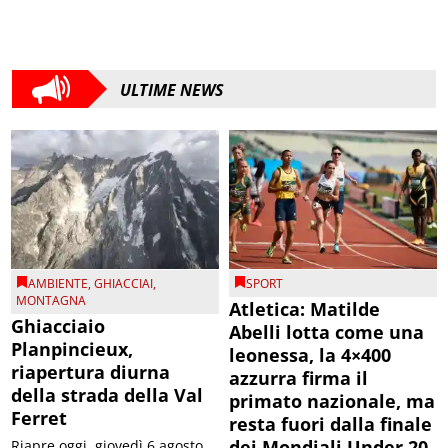
ULTIME NEWS
AMBIENTE
,
GHIACCIAI
,
SPORT
MONTAGNA
Atletica: Matilde
Ghiacciaio
Abelli lotta come una
Planpincieux,
leonessa, la 4×400
riapertura diurna
azzurra firma il
della strada della Val
primato nazionale, ma
Ferret
resta fuori dalla finale
dei Mondiali Under 20
Riapre oggi, giovedì 6 agosto,