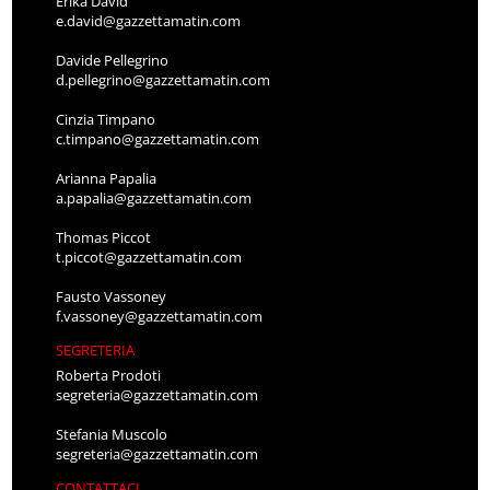
Erika David
e.david@gazzettamatin.com
Davide Pellegrino
d.pellegrino@gazzettamatin.com
Cinzia Timpano
c.timpano@gazzettamatin.com
Arianna Papalia
a.papalia@gazzettamatin.com
Thomas Piccot
t.piccot@gazzettamatin.com
Fausto Vassoney
f.vassoney@gazzettamatin.com
SEGRETERIA
Roberta Prodoti
segreteria@gazzettamatin.com
Stefania Muscolo
segreteria@gazzettamatin.com
CONTATTACI