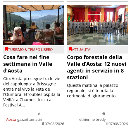
TURISMO & TEMPO LIBERO
ATTUALITA'
Cosa fare nel fine
Corpo forestale della
settimana in Valle
Valle d’Aosta: 12 nuovi
d’Aosta
agenti in servizio in 8
stazioni
GiocAosta prosegue tra le vie
del capoluogo; a Brissogne
Questa mattina, a palazzo
entra nel vivo la Feta de
regionale, si è tenuta la
l’Oumbra; Etroubles ospita la
cerimonia di giuramento
Veillà; a Chamois tocca al
Festival A...
di
di
Aosta
gazzettamatin
ethienne bredy
il 07/08/2026
il 07/08/2026