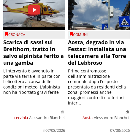
CRONACA
COMUNI
Scarica di sassi sul
Aosta, degrado in via
Breithorn, tratto in
Festaz: installata una
salvo alpinista ferito a
telecamera alla Torre
una gamba
del Lebbroso
L'intervento è avvenuto in
Prime contromosse
parte via terra e in parte con
dell'amministrazione
l'elicottero a causa delle
comunale dopo l'esposto
condizioni meteo. L'alpinista
presentato da residenti della
non ha riportato gravi ferite
zona; promessi anche
maggiori controlli e ulteriori
inter...
di
di
cervinia
Alessandro Bianchet
Aosta
Alessandro Bianchet
il 07/08/2026
il 07/08/2026