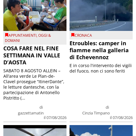
APPUNTAMENTI
,
OGGI &
CRONACA
DOMANI
Etroubles: camper in
COSA FARE NEL FINE
fiamme nella galleria
SETTIMANA IN VALLE
di Echevennoz
D’AOSTA
E in corso l'intervento dei vigili
SABATO 8 AGOSTO ALLEIN –
del fuoco, non ci sono feriti
All’area verde Le Plan-de-
Clavel prosegue “ItinerDante”,
le letture dantesche, con la
partecipazione di Antonello
Pistritto (...
di
di
gazzettamatin
Cinzia Timpano
il 07/08/2026
il 07/08/2026