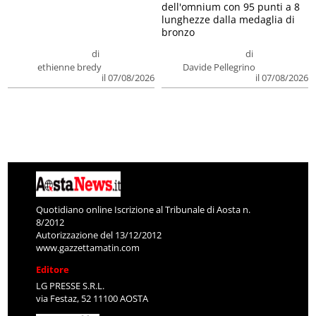
dell'omnium con 95 punti a 8
lunghezze dalla medaglia di
bronzo
di
di
ethienne bredy
Davide Pellegrino
il 07/08/2026
il 07/08/2026
Quotidiano online Iscrizione al Tribunale di Aosta n.
8/2012
Autorizzazione del 13/12/2012
www.gazzettamatin.com
Editore
LG PRESSE S.R.L.
via Festaz, 52 11100 AOSTA