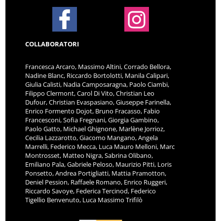
COLLABORATORI
Francesca Arcaro, Massimo Altini, Corrado Bellora,
Nadine Blanc, Riccardo Bortolotti, Manila Calipari,
Giulia Calisti, Nadia Camposaragna, Paolo Ciambi,
Filippo Clermont, Carol Di Vito, Christian Leo
Dufour, Christian Evaspasiano, Giuseppe Farinella,
Enrico Formento Dojot, Bruno Fracasso, Fabio
Francesconi, Sofia Fregnani, Giorgia Gambino,
Paolo Gatto, Michael Ghignone, Marlène Jorrioz,
Cecilia Lazzarotto, Giacomo Mangano, Angela
Marrelli, Federico Mecca, Luca Mauro Melloni, Marc
Montrosset, Matteo Nigra, Sabrina Olibano,
Emiliano Pala, Gabriele Peloso, Maurizio Pitti, Loris
Ponsetto, Andrea Portigliatti, Mattia Pramotton,
Deniel Pession, Raffaele Romano, Enrico Ruggeri,
Riccardo Savoye, Federica Tercinod, Federico
Tigellio Benvenuto, Luca Massimo Trifilò