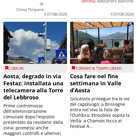
cervinia
Alessandro Bianchet
di
Cinzia Timpano
il 07/08/2026
il 07/08/2026
COMUNI
TURISMO & TEMPO LIBERO
Aosta, degrado in via
Cosa fare nel fine
Festaz: installata una
settimana in Valle
telecamera alla Torre
d’Aosta
del Lebbroso
GiocAosta prosegue tra le vie
del capoluogo; a Brissogne
Prime contromosse
entra nel vivo la Feta de
dell'amministrazione
l’Oumbra; Etroubles ospita la
comunale dopo l'esposto
Veillà; a Chamois tocca al
presentato da residenti della
Festival A...
zona; promessi anche
maggiori controlli e ulteriori