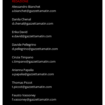
REDAZIONE
Alessandro Bianchet
a.bianchet@gazzettamatin.com
Danila Chenal
d.chenal@gazzettamatin.com
Erika David
e.david@gazzettamatin.com
Davide Pellegrino
d.pellegrino@gazzettamatin.com
Cinzia Timpano
c.timpano@gazzettamatin.com
Arianna Papalia
a.papalia@gazzettamatin.com
Thomas Piccot
t.piccot@gazzettamatin.com
Fausto Vassoney
f.vassoney@gazzettamatin.com