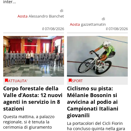
inter...
di
Aosta
Alessandro Bianchet
di
Aosta
gazzettamatin
il 07/08/2026
il 07/08/2026
ATTUALITA'
SPORT
Corpo forestale della
Ciclismo su pista:
Valle d’Aosta: 12 nuovi
Mélanie Bosonin si
agenti in servizio in 8
avvicina al podio ai
stazioni
Campionati Italiani
giovanili
Questa mattina, a palazzo
regionale, si è tenuta la
La portacolori del Cicli Fiorin
cerimonia di giuramento
ha concluso quinta nella gara