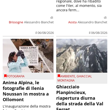
regionale, dove ha ribadito
come l'iter, al momento, sia
ancora ferm...
di
di
Brissogne
Alessandro Bianchet
Aosta
Alessandro Bianchet
il 06/08/2026
il 06/08/2026
FOTOGRAFIA
AMBIENTE
,
GHIACCIAI
,
MONTAGNA
Anima Alpina, le
Ghiacciaio
fotografie di Ilenia
Planpincieux,
Noussan in mostra a
riapertura diurna
Ollomont
della strada della Val
L'inaugurazione della mostra
Ferret