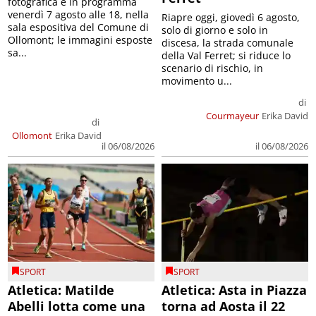
fotografica è in programma
venerdì 7 agosto alle 18, nella
Riapre oggi, giovedì 6 agosto,
sala espositiva del Comune di
solo di giorno e solo in
Ollomont; le immagini esposte
discesa, la strada comunale
sa...
della Val Ferret; si riduce lo
scenario di rischio, in
movimento u...
di
Courmayeur
Erika David
di
Ollomont
Erika David
il 06/08/2026
il 06/08/2026
SPORT
SPORT
Atletica: Matilde
Atletica: Asta in Piazza
Abelli lotta come una
torna ad Aosta il 22