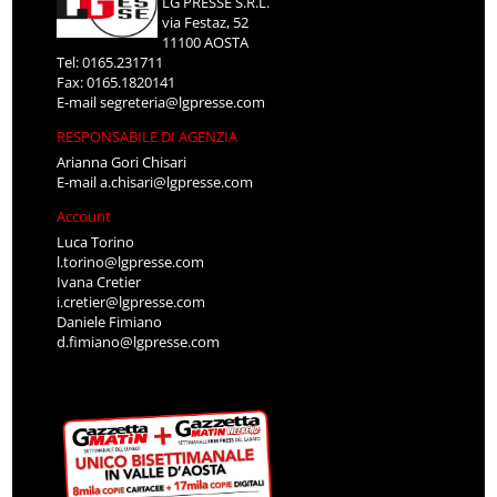
LG PRESSE S.R.L.
via Festaz, 52
11100 AOSTA
Tel: 0165.231711
Fax: 0165.1820141
E-mail
segreteria@lgpresse.com
RESPONSABILE DI AGENZIA
Arianna Gori Chisari
E-mail
a.chisari@lgpresse.com
Account
Luca Torino
l.torino@lgpresse.com
Ivana Cretier
i.cretier@lgpresse.com
Daniele Fimiano
d.fimiano@lgpresse.com