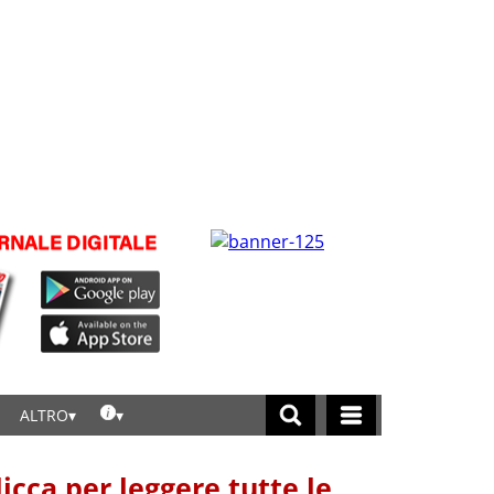
ALTRO
licca per leggere tutte le