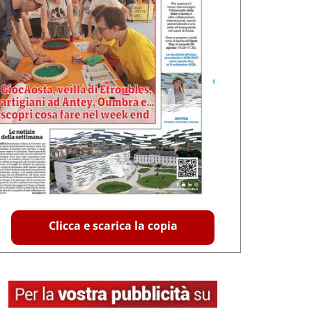
Clicca e scarica la copia