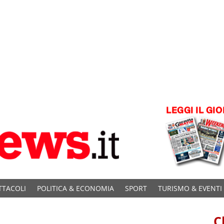
TTACOLI
POLITICA & ECONOMIA
SPORT
TURISMO & EVENTI
C