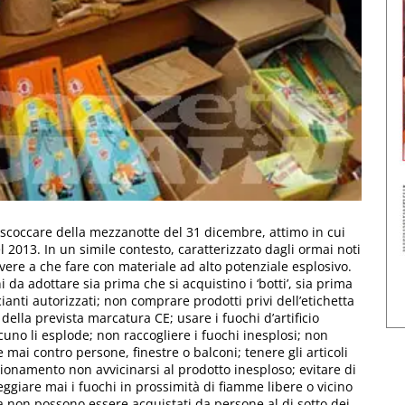
 scoccare della mezzanotte del 31 dicembre, attimo in cui
 2013. In un simile contesto, caratterizzato dagli ormai noti
avere a che fare con materiale ad alto potenziale esplosivo.
 da adottare sia prima che si acquistino i ‘botti’, sia prima
cianti autorizzati; non comprare prodotti privi dell’etichetta
 della prevista marcatura CE; usare i fuochi d’artificio
cuno li esplode; non raccogliere i fuochi inesplosi; non
mai contro persone, finestre o balconi; tenere gli articoli
nzionamento non avvicinarsi al prodotto inesploso; evitare di
ggiare mai i fuochi in prossimità di fiamme libere o vicino
dita non possono essere acquistati da persone al di sotto dei