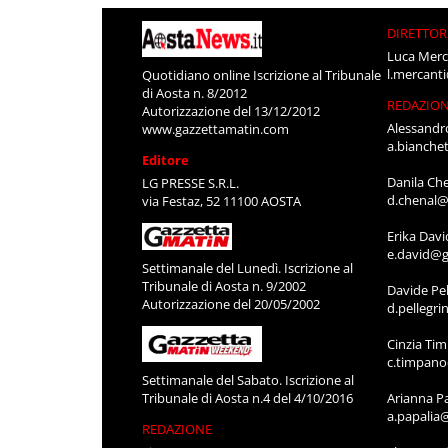
DIRETTOR
Luca Merc
l.mercant
Quotidiano online Iscrizione al Tribunale
di Aosta n. 8/2012
REDAZIO
Autorizzazione del 13/12/2012
Alessandr
www.gazzettamatin.com
a.bianche
Editore
Danila Ch
LG PRESSE S.R.L.
d.chenal@
via Festaz, 52 11100 AOSTA
Erika Davi
e.david@g
Settimanale del Lunedì. Iscrizione al
Tribunale di Aosta n. 9/2002
Davide Pel
Autorizzazione del 20/05/2002
d.pellegr
Cinzia Ti
c.timpan
Settimanale del Sabato. Iscrizione al
Tribunale di Aosta n.4 del 4/10/2016
Arianna P
a.papalia
REDAZIONE