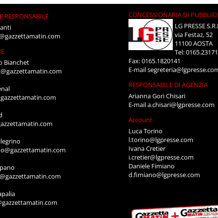
CONCESSIONARIA DI PUBBLIC
E RESPONSABILE
LG PRESSE S.R.
anti
via Festaz, 52
i@gazzettamatin.com
11100 AOSTA
NE
Tel: 0165.2317
Fax: 0165.1820141
o Bianchet
E-mail
segreteria@lgpresse.co
t@gazzettamatin.com
RESPONSABILE DI AGENZIA
enal
Arianna Gori Chisari
gazzettamatin.com
E-mail
a.chisari@lgpresse.com
d
Account
azzettamatin.com
Luca Torino
l.torino@lgpresse.com
legrino
Ivana Cretier
ino@gazzettamatin.com
i.cretier@lgpresse.com
Daniele Fimiano
mpano
d.fimiano@lgpresse.com
o@gazzettamatin.com
apalia
@gazzettamatin.com