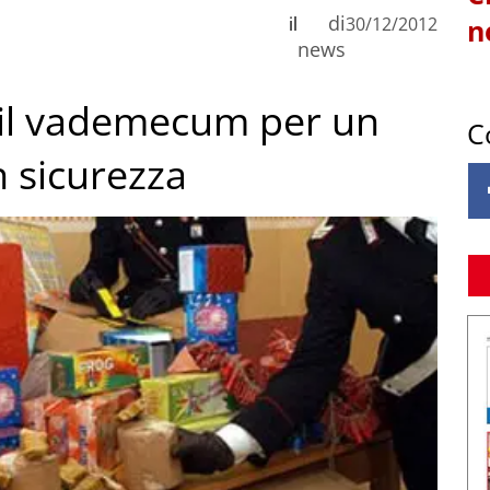
di
il
30/12/2012
n
news
 il vademecum per un
C
n sicurezza