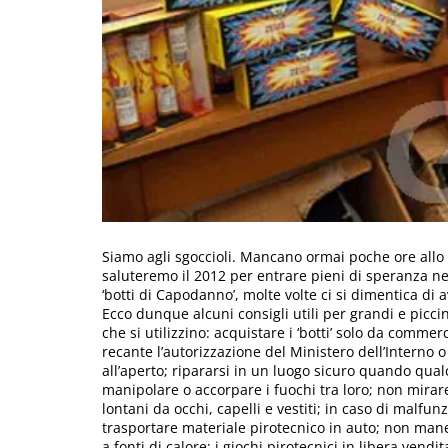
Siamo agli sgoccioli. Mancano ormai poche ore allo
saluteremo il 2012 per entrare pieni di speranza nel
‘botti di Capodanno’, molte volte ci si dimentica di 
Ecco dunque alcuni consigli utili per grandi e piccini
che si utilizzino: acquistare i ‘botti’ solo da commer
recante l’autorizzazione del Ministero dell’Interno o
all’aperto; ripararsi in un luogo sicuro quando qual
manipolare o accorpare i fuochi tra loro; non mirare 
lontani da occhi, capelli e vestiti; in caso di malfu
trasportare materiale pirotecnico in auto; non mane
a fonti di calore; i giochi pirotecnici in libera ven