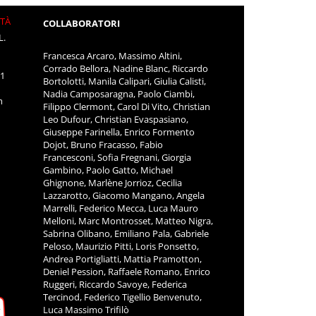
ITÀ
COLLABORATORI
L.
Francesca Arcaro, Massimo Altini,
Corrado Bellora, Nadine Blanc, Riccardo
11
Bortolotti, Manila Calipari, Giulia Calisti,
Nadia Camposaragna, Paolo Ciambi,
m
Filippo Clermont, Carol Di Vito, Christian
Leo Dufour, Christian Evaspasiano,
Giuseppe Farinella, Enrico Formento
Dojot, Bruno Fracasso, Fabio
Francesconi, Sofia Fregnani, Giorgia
Gambino, Paolo Gatto, Michael
Ghignone, Marlène Jorrioz, Cecilia
Lazzarotto, Giacomo Mangano, Angela
Marrelli, Federico Mecca, Luca Mauro
Melloni, Marc Montrosset, Matteo Nigra,
Sabrina Olibano, Emiliano Pala, Gabriele
Peloso, Maurizio Pitti, Loris Ponsetto,
Andrea Portigliatti, Mattia Pramotton,
Deniel Pession, Raffaele Romano, Enrico
Ruggeri, Riccardo Savoye, Federica
Tercinod, Federico Tigellio Benvenuto,
Luca Massimo Trifilò