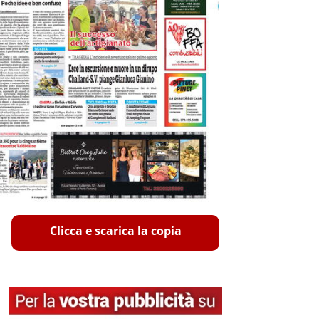
Clicca e scarica la copia