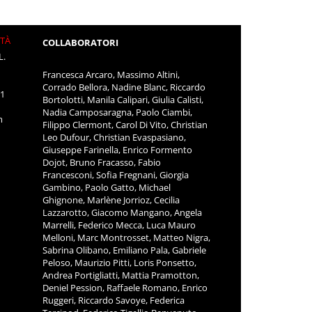
ITÀ
COLLABORATORI
L.
Francesca Arcaro, Massimo Altini,
Corrado Bellora, Nadine Blanc, Riccardo
11
Bortolotti, Manila Calipari, Giulia Calisti,
Nadia Camposaragna, Paolo Ciambi,
m
Filippo Clermont, Carol Di Vito, Christian
Leo Dufour, Christian Evaspasiano,
Giuseppe Farinella, Enrico Formento
Dojot, Bruno Fracasso, Fabio
Francesconi, Sofia Fregnani, Giorgia
Gambino, Paolo Gatto, Michael
Ghignone, Marlène Jorrioz, Cecilia
Lazzarotto, Giacomo Mangano, Angela
Marrelli, Federico Mecca, Luca Mauro
Melloni, Marc Montrosset, Matteo Nigra,
Sabrina Olibano, Emiliano Pala, Gabriele
Peloso, Maurizio Pitti, Loris Ponsetto,
Andrea Portigliatti, Mattia Pramotton,
Deniel Pession, Raffaele Romano, Enrico
Ruggeri, Riccardo Savoye, Federica