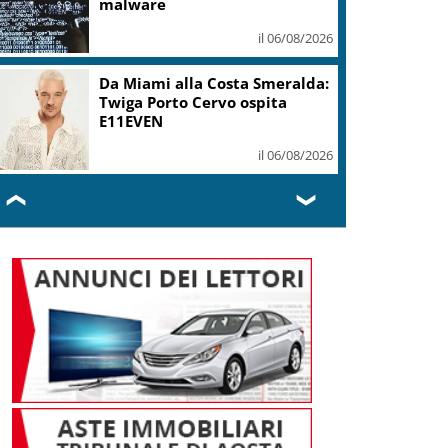
mi ha formato, continuerò a
cantarlo
il 06/08/2026
Sogin: in 2025 utile balza oltre
2,5 mln, decommissioning al
47,7%
il 06/08/2026
❮
❯