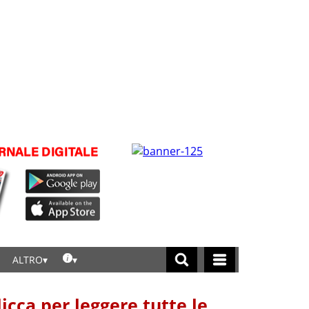
ALTRO
licca per leggere tutte le