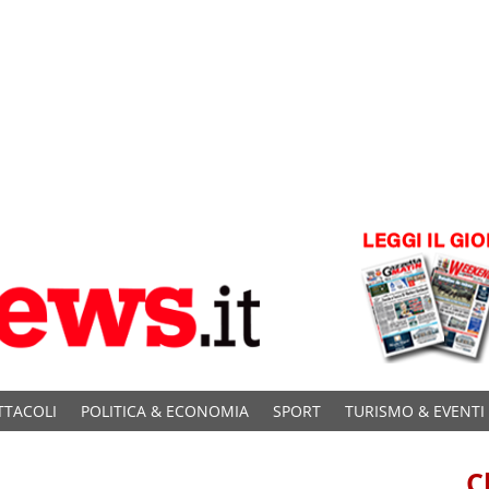
TTACOLI
POLITICA & ECONOMIA
SPORT
TURISMO & EVENTI
C