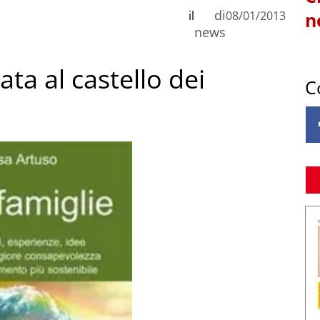
di
il
08/01/2013
n
news
ata al castello dei
C