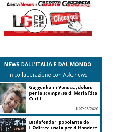
NEWS DALL'ITALIA E DAL MONDO
In collaborazione con Askanews
Covid, ‘Conte-day’ in
commissione: “non sono un
eroe ma un uomo corretto,
non troverete nulla”
il 06/08/2026
Guccini, Meloni: l’ho amato e