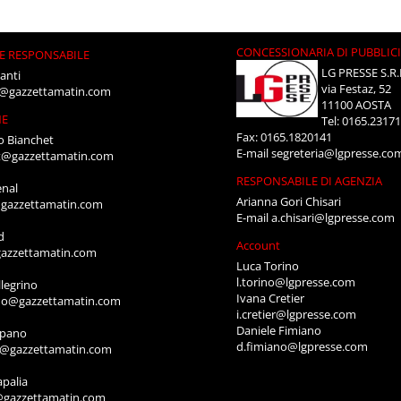
CONCESSIONARIA DI PUBBLIC
E RESPONSABILE
LG PRESSE S.R.
anti
via Festaz, 52
i@gazzettamatin.com
11100 AOSTA
NE
Tel: 0165.2317
Fax: 0165.1820141
o Bianchet
E-mail
segreteria@lgpresse.co
t@gazzettamatin.com
RESPONSABILE DI AGENZIA
enal
Arianna Gori Chisari
gazzettamatin.com
E-mail
a.chisari@lgpresse.com
d
Account
azzettamatin.com
Luca Torino
l.torino@lgpresse.com
legrino
Ivana Cretier
ino@gazzettamatin.com
i.cretier@lgpresse.com
Daniele Fimiano
mpano
d.fimiano@lgpresse.com
o@gazzettamatin.com
apalia
@gazzettamatin.com