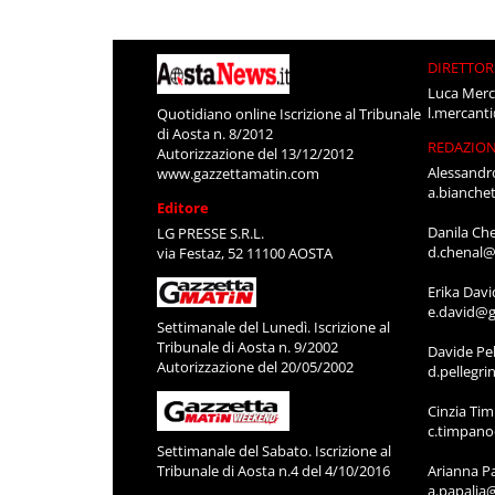
DIRETTOR
Luca Merc
l.mercant
Quotidiano online Iscrizione al Tribunale
di Aosta n. 8/2012
REDAZIO
Autorizzazione del 13/12/2012
Alessandr
www.gazzettamatin.com
a.bianche
Editore
Danila Ch
LG PRESSE S.R.L.
d.chenal@
via Festaz, 52 11100 AOSTA
Erika Davi
e.david@g
Settimanale del Lunedì. Iscrizione al
Tribunale di Aosta n. 9/2002
Davide Pel
Autorizzazione del 20/05/2002
d.pellegr
Cinzia Ti
c.timpan
Settimanale del Sabato. Iscrizione al
Tribunale di Aosta n.4 del 4/10/2016
Arianna P
a.papalia