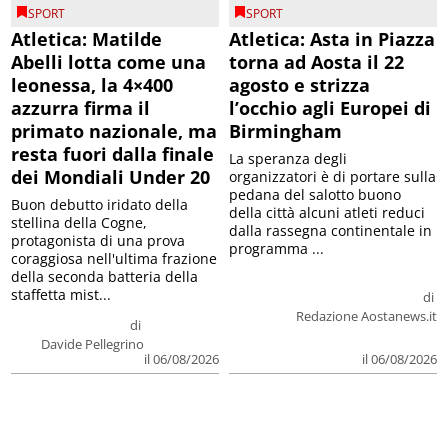
SPORT
SPORT
Atletica: Matilde
Atletica: Asta in Piazza
Abelli lotta come una
torna ad Aosta il 22
leonessa, la 4×400
agosto e strizza
azzurra firma il
l’occhio agli Europei di
primato nazionale, ma
Birmingham
resta fuori dalla finale
La speranza degli
dei Mondiali Under 20
organizzatori è di portare sulla
pedana del salotto buono
Buon debutto iridato della
della città alcuni atleti reduci
stellina della Cogne,
dalla rassegna continentale in
protagonista di una prova
programma ...
coraggiosa nell'ultima frazione
della seconda batteria della
staffetta mist...
di
Redazione Aostanews.it
di
Davide Pellegrino
il 06/08/2026
il 06/08/2026