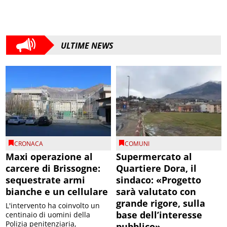
ULTIME NEWS
CRONACA
COMUNI
Maxi operazione al
Supermercato al
carcere di Brissogne:
Quartiere Dora, il
sequestrate armi
sindaco: «Progetto
bianche e un cellulare
sarà valutato con
grande rigore, sulla
L'intervento ha coinvolto un
base dell’interesse
centinaio di uomini della
Polizia penitenziaria,
pubblico»