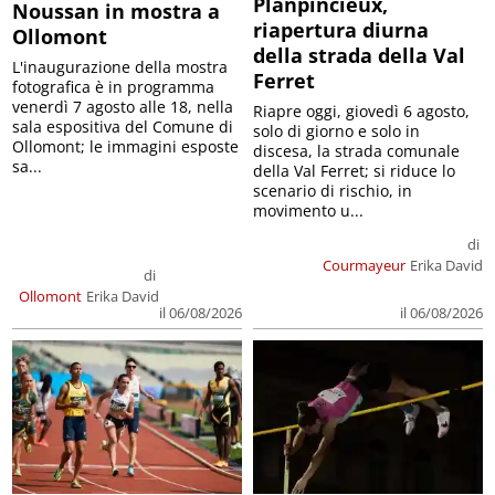
Planpincieux,
Noussan in mostra a
riapertura diurna
Ollomont
della strada della Val
L'inaugurazione della mostra
Ferret
fotografica è in programma
venerdì 7 agosto alle 18, nella
Riapre oggi, giovedì 6 agosto,
sala espositiva del Comune di
solo di giorno e solo in
Ollomont; le immagini esposte
discesa, la strada comunale
sa...
della Val Ferret; si riduce lo
scenario di rischio, in
movimento u...
di
Courmayeur
Erika David
di
Ollomont
Erika David
il 06/08/2026
il 06/08/2026