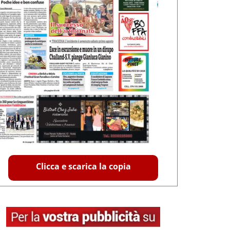
Clicca e scarica la copia