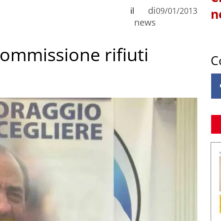
di
il
09/01/2013
n
news
Commissione rifiuti
C