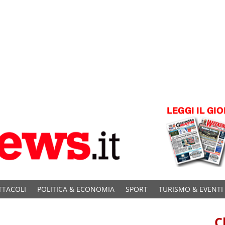
TTACOLI
POLITICA & ECONOMIA
SPORT
TURISMO & EVENTI
C