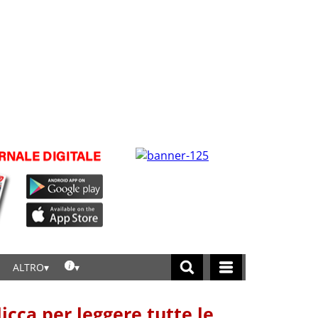
ALTRO
licca per leggere tutte le