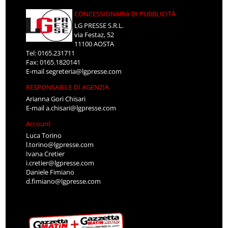
CONCESSIONARIA DI PUBBLICITÀ
LG PRESSE S.R.L.
via Festaz, 52
11100 AOSTA
Tel: 0165.231711
Fax: 0165.1820141
E-mail
segreteria@lgpresse.com
RESPONSABILE DI AGENZIA
Arianna Gori Chisari
E-mail
a.chisari@lgpresse.com
Account
Luca Torino
l.torino@lgpresse.com
Ivana Cretier
i.cretier@lgpresse.com
Daniele Fimiano
d.fimiano@lgpresse.com