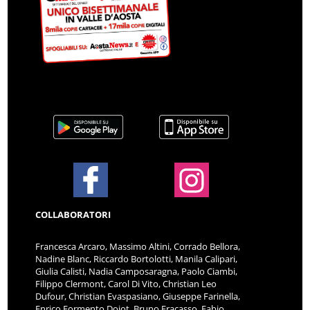
COLLABORATORI
Francesca Arcaro, Massimo Altini, Corrado Bellora,
Nadine Blanc, Riccardo Bortolotti, Manila Calipari,
Giulia Calisti, Nadia Camposaragna, Paolo Ciambi,
Filippo Clermont, Carol Di Vito, Christian Leo
Dufour, Christian Evaspasiano, Giuseppe Farinella,
Enrico Formento Dojot, Bruno Fracasso, Fabio
Francesconi, Sofia Fregnani, Giorgia Gambino,