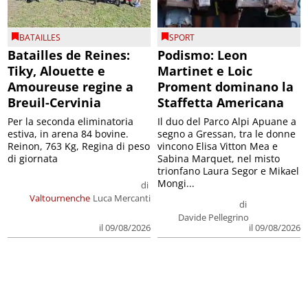
BATAILLES
SPORT
Batailles de Reines:
Podismo: Leon
Tiky, Alouette e
Martinet e Loic
Amoureuse regine a
Proment dominano la
Breuil-Cervinia
Staffetta Americana
Per la seconda eliminatoria
Il duo del Parco Alpi Apuane a
estiva, in arena 84 bovine.
segno a Gressan, tra le donne
Reinon, 763 Kg, Regina di peso
vincono Elisa Vitton Mea e
di giornata
Sabina Marquet, nel misto
trionfano Laura Segor e Mikael
Mongi...
di
Valtournenche
Luca Mercanti
di
Davide Pellegrino
il 09/08/2026
il 09/08/2026