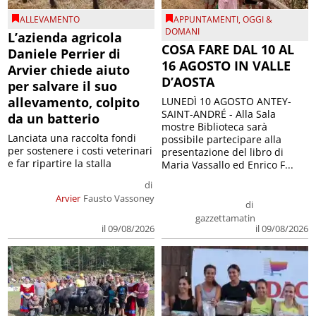
ALLEVAMENTO
APPUNTAMENTI
,
OGGI &
DOMANI
L’azienda agricola
COSA FARE DAL 10 AL
Daniele Perrier di
16 AGOSTO IN VALLE
Arvier chiede aiuto
D’AOSTA
per salvare il suo
allevamento, colpito
LUNEDÌ 10 AGOSTO ANTEY-
SAINT-ANDRÉ - Alla Sala
da un batterio
mostre Biblioteca sarà
Lanciata una raccolta fondi
possibile partecipare alla
per sostenere i costi veterinari
presentazione del libro di
e far ripartire la stalla
Maria Vassallo ed Enrico F...
di
Arvier
Fausto Vassoney
di
gazzettamatin
il 09/08/2026
il 09/08/2026