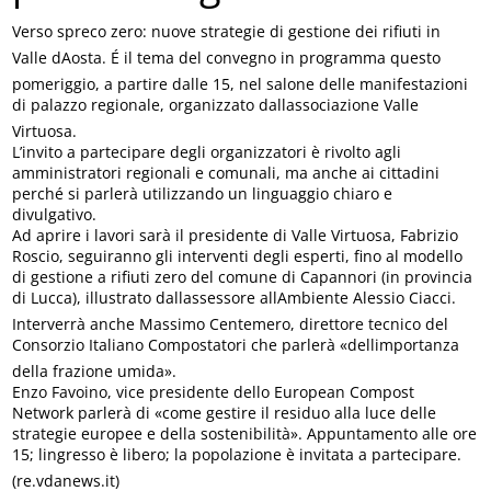
Verso spreco zero: nuove strategie di gestione dei rifiuti in
Valle dAosta. É il tema del convegno in programma questo
pomeriggio, a partire dalle 15, nel salone delle manifestazioni
di palazzo regionale, organizzato dallassociazione Valle
Virtuosa.
L’invito a partecipare degli organizzatori è rivolto agli
amministratori regionali e comunali, ma anche ai cittadini
perché si parlerà utilizzando un linguaggio chiaro e
divulgativo.
Ad aprire i lavori sarà il presidente di Valle Virtuosa, Fabrizio
Roscio, seguiranno gli interventi degli esperti, fino al modello
di gestione a rifiuti zero del comune di Capannori (in provincia
di Lucca), illustrato dallassessore allAmbiente Alessio Ciacci.
Interverrà anche Massimo Centemero, direttore tecnico del
Consorzio Italiano Compostatori che parlerà «dellimportanza
della frazione umida».
Enzo Favoino, vice presidente dello European Compost
Network parlerà di «come gestire il residuo alla luce delle
strategie europee e della sostenibilità». Appuntamento alle ore
15; lingresso è libero; la popolazione è invitata a partecipare.
(re.vdanews.it)