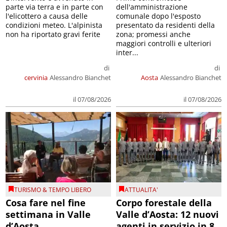
parte via terra e in parte con
dell'amministrazione
l'elicottero a causa delle
comunale dopo l'esposto
condizioni meteo. L'alpinista
presentato da residenti della
non ha riportato gravi ferite
zona; promessi anche
maggiori controlli e ulteriori
inter...
di
di
cervinia
Alessandro Bianchet
Aosta
Alessandro Bianchet
il 07/08/2026
il 07/08/2026
TURISMO & TEMPO LIBERO
ATTUALITA'
Cosa fare nel fine
Corpo forestale della
settimana in Valle
Valle d’Aosta: 12 nuovi
d’Aosta
agenti in servizio in 8