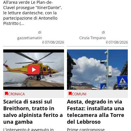
All’area verde Le Plan-de-
Clavel prosegue “ItinerDante”,
le letture dantesche, con la
partecipazione di Antonello
Pistritto (...
di
di
gazzettamatin
Cinzia Timpano
il 07/08/2026
il 07/08/2026
CRONACA
COMUNI
Scarica di sassi sul
Aosta, degrado in via
Breithorn, tratto in
Festaz: installata una
salvo alpinista ferito a
telecamera alla Torre
una gamba
del Lebbroso
L'intervento è avvenuto in
Prime contromosse