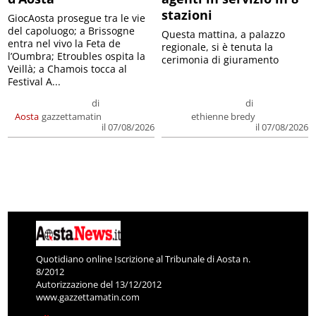
stazioni
GiocAosta prosegue tra le vie
del capoluogo; a Brissogne
Questa mattina, a palazzo
entra nel vivo la Feta de
regionale, si è tenuta la
l’Oumbra; Etroubles ospita la
cerimonia di giuramento
Veillà; a Chamois tocca al
Festival A...
di
di
Aosta
gazzettamatin
ethienne bredy
il 07/08/2026
il 07/08/2026
Quotidiano online Iscrizione al Tribunale di Aosta n.
8/2012
Autorizzazione del 13/12/2012
www.gazzettamatin.com