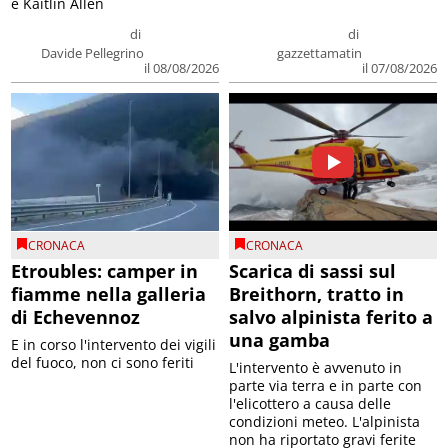
e Kaitlin Allen
di
di
Davide Pellegrino
gazzettamatin
il 08/08/2026
il 07/08/2026
CRONACA
CRONACA
Etroubles: camper in
Scarica di sassi sul
fiamme nella galleria
Breithorn, tratto in
di Echevennoz
salvo alpinista ferito a
una gamba
E in corso l'intervento dei vigili
del fuoco, non ci sono feriti
L'intervento è avvenuto in
parte via terra e in parte con
l'elicottero a causa delle
condizioni meteo. L'alpinista
non ha riportato gravi ferite