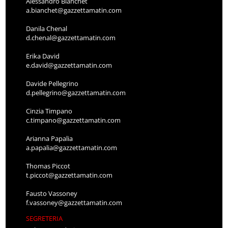
Alessandro Bianchet
a.bianchet@gazzettamatin.com
Danila Chenal
d.chenal@gazzettamatin.com
Erika David
e.david@gazzettamatin.com
Davide Pellegrino
d.pellegrino@gazzettamatin.com
Cinzia Timpano
c.timpano@gazzettamatin.com
Arianna Papalia
a.papalia@gazzettamatin.com
Thomas Piccot
t.piccot@gazzettamatin.com
Fausto Vassoney
f.vassoney@gazzettamatin.com
SEGRETERIA