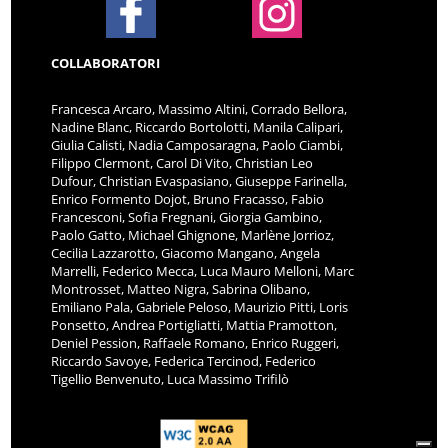
COLLABORATORI
Francesca Arcaro, Massimo Altini, Corrado Bellora,
Nadine Blanc, Riccardo Bortolotti, Manila Calipari,
Giulia Calisti, Nadia Camposaragna, Paolo Ciambi,
Filippo Clermont, Carol Di Vito, Christian Leo
Dufour, Christian Evaspasiano, Giuseppe Farinella,
Enrico Formento Dojot, Bruno Fracasso, Fabio
Francesconi, Sofia Fregnani, Giorgia Gambino,
Paolo Gatto, Michael Ghignone, Marlène Jorrioz,
Cecilia Lazzarotto, Giacomo Mangano, Angela
Marrelli, Federico Mecca, Luca Mauro Melloni, Marc
Montrosset, Matteo Nigra, Sabrina Olibano,
Emiliano Pala, Gabriele Peloso, Maurizio Pitti, Loris
Ponsetto, Andrea Portigliatti, Mattia Pramotton,
Deniel Pession, Raffaele Romano, Enrico Ruggeri,
Riccardo Savoye, Federica Tercinod, Federico
Tigellio Benvenuto, Luca Massimo Trifilò