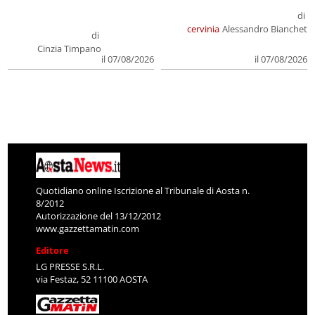
di
cervinia
Alessandro Bianchet
di
Cinzia Timpano
il 07/08/2026
il 07/08/2026
Quotidiano online Iscrizione al Tribunale di Aosta n.
8/2012
Autorizzazione del 13/12/2012
www.gazzettamatin.com
Editore
LG PRESSE S.R.L.
via Festaz, 52 11100 AOSTA