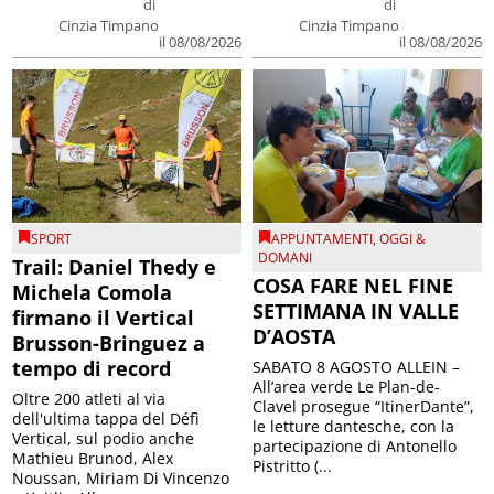
di
di
Cinzia Timpano
Cinzia Timpano
il 08/08/2026
il 08/08/2026
SPORT
APPUNTAMENTI
,
OGGI &
DOMANI
Trail: Daniel Thedy e
COSA FARE NEL FINE
Michela Comola
SETTIMANA IN VALLE
firmano il Vertical
D’AOSTA
Brusson-Bringuez a
tempo di record
SABATO 8 AGOSTO ALLEIN –
All’area verde Le Plan-de-
Oltre 200 atleti al via
Clavel prosegue “ItinerDante”,
dell'ultima tappa del Défì
le letture dantesche, con la
Vertical, sul podio anche
partecipazione di Antonello
Mathieu Brunod, Alex
Pistritto (...
Noussan, Miriam Di Vincenzo