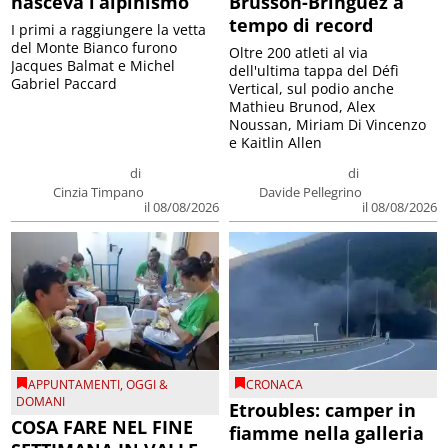
nasceva l’alpinismo
Brusson-Bringuez a
tempo di record
I primi a raggiungere la vetta
del Monte Bianco furono
Oltre 200 atleti al via
Jacques Balmat e Michel
dell'ultima tappa del Défì
Gabriel Paccard
Vertical, sul podio anche
Mathieu Brunod, Alex
Noussan, Miriam Di Vincenzo
e Kaitlin Allen
di
di
Cinzia Timpano
Davide Pellegrino
il 08/08/2026
il 08/08/2026
APPUNTAMENTI
,
OGGI &
CRONACA
DOMANI
Etroubles: camper in
COSA FARE NEL FINE
fiamme nella galleria