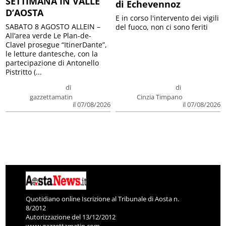
SETTIMANA IN VALLE
di Echevennoz
D’AOSTA
E in corso l'intervento dei vigili
SABATO 8 AGOSTO ALLEIN –
del fuoco, non ci sono feriti
All’area verde Le Plan-de-
Clavel prosegue “ItinerDante”,
le letture dantesche, con la
partecipazione di Antonello
Pistritto (...
di
di
gazzettamatin
Cinzia Timpano
il 07/08/2026
il 07/08/2026
Quotidiano online Iscrizione al Tribunale di Aosta n.
8/2012
Autorizzazione del 13/12/2012