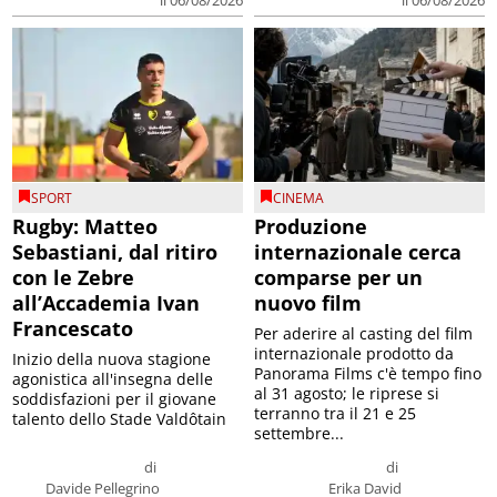
il 06/08/2026
il 06/08/2026
SPORT
CINEMA
Rugby: Matteo
Produzione
Sebastiani, dal ritiro
internazionale cerca
con le Zebre
comparse per un
all’Accademia Ivan
nuovo film
Francescato
Per aderire al casting del film
internazionale prodotto da
Inizio della nuova stagione
Panorama Films c'è tempo fino
agonistica all'insegna delle
al 31 agosto; le riprese si
soddisfazioni per il giovane
terranno tra il 21 e 25
talento dello Stade Valdôtain
settembre...
di
di
Davide Pellegrino
Erika David