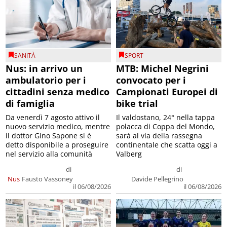
SANITÀ
SPORT
Nus: in arrivo un
MTB: Michel Negrini
ambulatorio per i
convocato per i
cittadini senza medico
Campionati Europei di
di famiglia
bike trial
Da venerdì 7 agosto attivo il
Il valdostano, 24° nella tappa
nuovo servizio medico, mentre
polacca di Coppa del Mondo,
il dottor Gino Sapone si è
sarà al via della rassegna
detto disponibile a proseguire
continentale che scatta oggi a
nel servizio alla comunità
Valberg
di
di
Nus
Fausto Vassoney
Davide Pellegrino
il 06/08/2026
il 06/08/2026