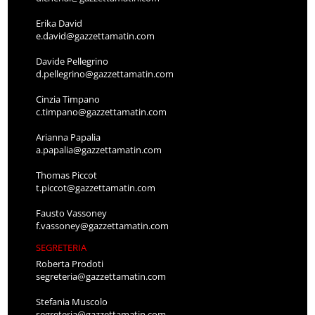
Erika David
e.david@gazzettamatin.com
Davide Pellegrino
d.pellegrino@gazzettamatin.com
Cinzia Timpano
c.timpano@gazzettamatin.com
Arianna Papalia
a.papalia@gazzettamatin.com
Thomas Piccot
t.piccot@gazzettamatin.com
Fausto Vassoney
f.vassoney@gazzettamatin.com
SEGRETERIA
Roberta Prodoti
segreteria@gazzettamatin.com
Stefania Muscolo
segreteria@gazzettamatin.com