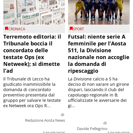
CRONACA
SPORT
Terremoto editoria: il
Futsal: niente serie A
Tribunale boccia il
femminile per l’Aosta
concordato delle
511, la Divisione
testate Ops (ex
nazionale non accoglie
Netweek); si dimette
la domanda di
l’ad
ripescaggio
Il Tribunale di Lecco ha
La Divisione calcio a 5 ha
giudicato inammissibile la
deciso di non varare un girone
domanda di concordato
dispari, lasciando il club del
preventivo presentata dal
capoluogo regionale in B;
gruppo per salvare le testate
ufficializzate le avversarie dei
ex Netweek ora Ops R...
gi...
di
Redazione Aosta News
di
Davide Pellegrino