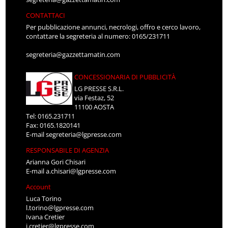
CONTATTACI
Per pubblicazione annunci, necrologi, offro e cerco lavoro,
contattare la segreteria al numero: 0165/231711
segreteria@gazzettamatin.com
CONCESSIONARIA DI PUBBLICITÀ
LG PRESSE S.R.L.
via Festaz, 52
11100 AOSTA
Tel: 0165.231711
Fax: 0165.1820141
E-mail
segreteria@lgpresse.com
RESPONSABILE DI AGENZIA
Arianna Gori Chisari
E-mail
a.chisari@lgpresse.com
Account
Luca Torino
l.torino@lgpresse.com
Ivana Cretier
i.cretier@lgpresse.com