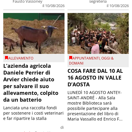
Fausto Vassoney
segreteria
il 10/08/2026
il 10/08/2026
ALLEVAMENTO
APPUNTAMENTI
,
OGGI &
DOMANI
L’azienda agricola
COSA FARE DAL 10 AL
Daniele Perrier di
16 AGOSTO IN VALLE
Arvier chiede aiuto
D’AOSTA
per salvare il suo
allevamento, colpito
LUNEDÌ 10 AGOSTO ANTEY-
SAINT-ANDRÉ - Alla Sala
da un batterio
mostre Biblioteca sarà
Lanciata una raccolta fondi
possibile partecipare alla
per sostenere i costi veterinari
presentazione del libro di
e far ripartire la stalla
Maria Vassallo ed Enrico F...
di