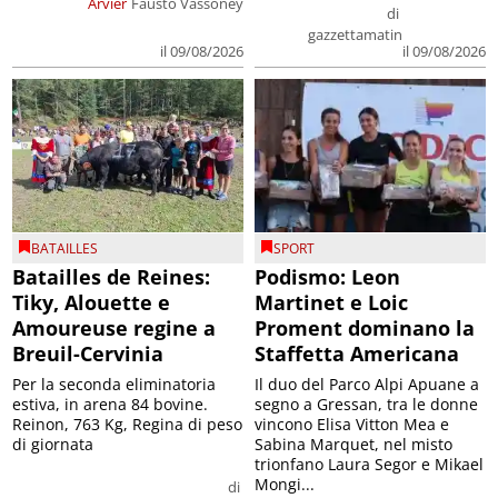
Arvier
Fausto Vassoney
di
gazzettamatin
il 09/08/2026
il 09/08/2026
BATAILLES
SPORT
Batailles de Reines:
Podismo: Leon
Tiky, Alouette e
Martinet e Loic
Amoureuse regine a
Proment dominano la
Breuil-Cervinia
Staffetta Americana
Per la seconda eliminatoria
Il duo del Parco Alpi Apuane a
estiva, in arena 84 bovine.
segno a Gressan, tra le donne
Reinon, 763 Kg, Regina di peso
vincono Elisa Vitton Mea e
di giornata
Sabina Marquet, nel misto
trionfano Laura Segor e Mikael
Mongi...
di