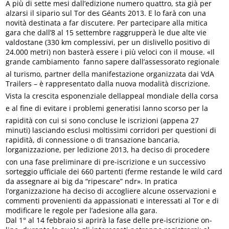
A più di sette mesi dall’edizione numero quattro, sta già per
alzarsi il sipario sul Tor des Géants 2013. E lo farà con una
novità destinata a far discutere. Per partecipare alla mitica
gara che dall’8 al 15 settembre raggrupperà le due alte vie
valdostane (330 km complessivi, per un dislivello positivo di
24.000 metri) non basterà essere i più veloci con il mouse. «Il
grande cambiamento  fanno sapere dall’assessorato regionale
al turismo, partner della manifestazione organizzata dai VdA
Trailers – è rappresentato dalla nuova modalità discrizione.
Vista la crescita esponenziale dellappeal mondiale della corsa
e al fine di evitare i problemi generatisi lanno scorso per la
rapidità con cui si sono concluse le iscrizioni (appena 27
minuti) lasciando esclusi moltissimi corridori per questioni di
rapidità, di connessione o di transazione bancaria,
lorganizzazione, per ledizione 2013, ha deciso di procedere
con una fase preliminare di pre-iscrizione e un successivo
sorteggio ufficiale dei 660 partenti (ferme restande le wild card
da assegnare ai big da “ripescare” ndr». In pratica
l’organizzazione ha deciso di accogliere alcune osservazioni e
commenti provenienti da appassionati e interessati al Tor e di
modificare le regole per l’adesione alla gara.
Dal 1° al 14 febbraio si aprirà la fase delle pre-iscrizione on-