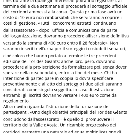
line, durante la quale gli interessati potranno registrarsi; al
termine delle due settimane si procederà al sorteggio ufficiale
dei corridori ammessi alla corsa. Questa prima fase avrà un
costo di 10 euro non rimborsabili che serviranno a coprire i
costi di gestione. «Tutti i concorrenti estratti  continuano
dall’assessorato – dopo l’ufficiale comunicazione da parte
dell’organizzazione, dovranno procedere alliscrizione definitiva
versando la somma di 400 euro entro il 28 febbraio». Non
saranno inseriti nell’urna per il sorteggio i cosiddetti senatori,
cioè coloro che hanno portato a termine le tre precedenti
edizione del Tor des Géants; anche loro, però, dovranno
procedere alla pre-iscrizione da formalizzare poi, senza dover
sperare nella dea bendata, entro la fine del mese. Chi ha
intenzione di partecipare in coppia lo dovrà specificare
preventivamente e all’atto del sorteggio i due atleti saranno
considerati come singolo soggetto: in caso di estrazione
entrambi gli iscritti dovranno versare i 400 euro come da
regolamento.
Altra novità riguarda l’istituzione della turnazione dei
partecipanti. «Uno degli obiettivi principali del Tor des Géants 
concludono dall’assessorato – è quello di promuovere il
territorio della Valle dAosta. Un ricambio progressivo dei
corridori permette una naturale ed equa moltiplicazione di