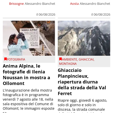
Brissogne
Alessandro Bianchet
Aosta
Alessandro Bianchet
il 06/08/2026
il 06/08/2026
FOTOGRAFIA
AMBIENTE
,
GHIACCIAI
,
MONTAGNA
Anima Alpina, le
Ghiacciaio
fotografie di Ilenia
Planpincieux,
Noussan in mostra a
riapertura diurna
Ollomont
della strada della Val
L'inaugurazione della mostra
Ferret
fotografica è in programma
venerdì 7 agosto alle 18, nella
Riapre oggi, giovedì 6 agosto,
sala espositiva del Comune di
solo di giorno e solo in
Ollomont; le immagini esposte
discesa, la strada comunale
sa...