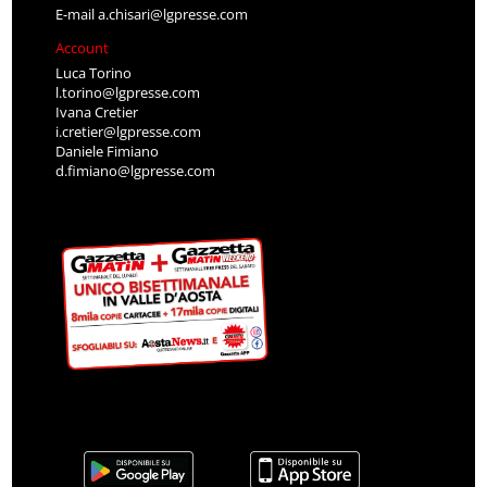
E-mail
a.chisari@lgpresse.com
Account
Luca Torino
l.torino@lgpresse.com
Ivana Cretier
i.cretier@lgpresse.com
Daniele Fimiano
d.fimiano@lgpresse.com