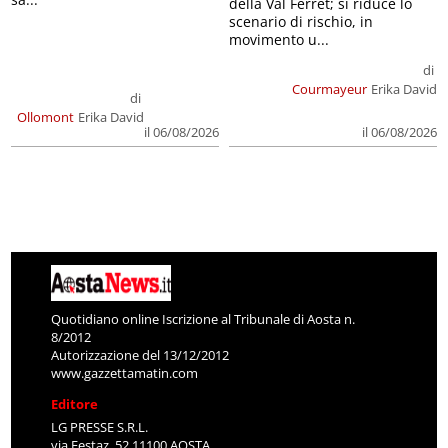
della Val Ferret; si riduce lo
scenario di rischio, in
movimento u...
di
Courmayeur
Erika David
di
Ollomont
Erika David
il 06/08/2026
il 06/08/2026
Quotidiano online Iscrizione al Tribunale di Aosta n.
8/2012
Autorizzazione del 13/12/2012
www.gazzettamatin.com
Editore
LG PRESSE S.R.L.
via Festaz, 52 11100 AOSTA