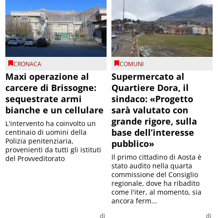
CRONACA
COMUNI
Maxi operazione al
Supermercato al
carcere di Brissogne:
Quartiere Dora, il
sequestrate armi
sindaco: «Progetto
bianche e un cellulare
sarà valutato con
grande rigore, sulla
L'intervento ha coinvolto un
base dell’interesse
centinaio di uomini della
Polizia penitenziaria,
pubblico»
provenienti da tutti gli istituti
Il primo cittadino di Aosta è
del Provveditorato
stato audito nella quarta
commissione del Consiglio
regionale, dove ha ribadito
come l'iter, al momento, sia
ancora ferm...
di
di