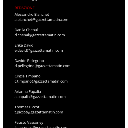
REDAZIONE
Alessandro Bianchet
a.bianchet@gazzettamatin.com
Danila Chenal
d.chenal@gazzettamatin.com
Erika David
e.david@gazzettamatin.com
Davide Pellegrino
d.pellegrino@gazzettamatin.com
Cinzia Timpano
c.timpano@gazzettamatin.com
Arianna Papalia
a.papalia@gazzettamatin.com
Thomas Piccot
t.piccot@gazzettamatin.com
Fausto Vassoney
f.vassoney@gazzettamatin.com