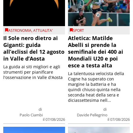
ASTRONOMIA
,
ATTUALITA'
SPORT
Il Sole nero dietro ai
Atletica: Matilde
Giganti: guida
Abelli si prende la
all’eclissi del 12 agosto
semifinale dei 400 ai
in Valle d’Aosta
Mondiali U20 e poi
esce a testa alta
La guida ai siti migliori e agli
strumenti per pianificare
La talentuosa velocista della
l'osservazione in Valle d'Aosta
Cogne ha superato con
margine la batteria e ha
quindi chiuso quinta nella
seconda heat della sera e
diciassettesima nell...
di
di
Paolo Ciambi
Davide Pellegrino
il 07/08/2026
il 07/08/2026