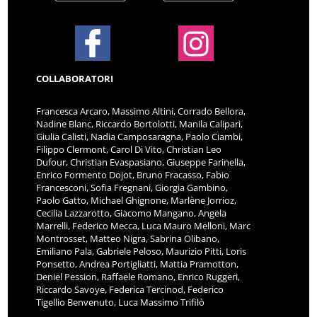
COLLABORATORI
Francesca Arcaro, Massimo Altini, Corrado Bellora,
Nadine Blanc, Riccardo Bortolotti, Manila Calipari,
Giulia Calisti, Nadia Camposaragna, Paolo Ciambi,
Filippo Clermont, Carol Di Vito, Christian Leo
Dufour, Christian Evaspasiano, Giuseppe Farinella,
Enrico Formento Dojot, Bruno Fracasso, Fabio
Francesconi, Sofia Fregnani, Giorgia Gambino,
Paolo Gatto, Michael Ghignone, Marlène Jorrioz,
Cecilia Lazzarotto, Giacomo Mangano, Angela
Marrelli, Federico Mecca, Luca Mauro Melloni, Marc
Montrosset, Matteo Nigra, Sabrina Olibano,
Emiliano Pala, Gabriele Peloso, Maurizio Pitti, Loris
Ponsetto, Andrea Portigliatti, Mattia Pramotton,
Deniel Pession, Raffaele Romano, Enrico Ruggeri,
Riccardo Savoye, Federica Tercinod, Federico
Tigellio Benvenuto, Luca Massimo Trifilò