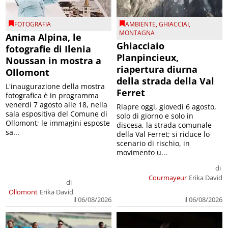
FOTOGRAFIA
AMBIENTE
,
GHIACCIAI
,
MONTAGNA
Anima Alpina, le
Ghiacciaio
fotografie di Ilenia
Planpincieux,
Noussan in mostra a
riapertura diurna
Ollomont
della strada della Val
L'inaugurazione della mostra
Ferret
fotografica è in programma
venerdì 7 agosto alle 18, nella
Riapre oggi, giovedì 6 agosto,
sala espositiva del Comune di
solo di giorno e solo in
Ollomont; le immagini esposte
discesa, la strada comunale
sa...
della Val Ferret; si riduce lo
scenario di rischio, in
movimento u...
di
Courmayeur
Erika David
di
Ollomont
Erika David
il 06/08/2026
il 06/08/2026