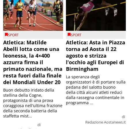
SPORT
SPORT
Atletica: Matilde
Atletica: Asta in Piazza
Abelli lotta come una
torna ad Aosta il 22
leonessa, la 4×400
agosto e strizza
azzurra firma il
l’occhio agli Europei di
primato nazionale, ma
Birmingham
resta fuori dalla finale
La speranza degli
dei Mondiali Under 20
organizzatori è di portare sulla
pedana del salotto buono
Buon debutto iridato della
della città alcuni atleti reduci
stellina della Cogne,
dalla rassegna continentale in
protagonista di una prova
programma ...
coraggiosa nell'ultima frazione
della seconda batteria della
staffetta mist...
di
Redazione Aostanews.it
di