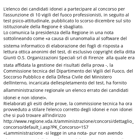
L’elenco dei candidati idonei a partecipare al concorso per
l’assunzione di 10 vigili del fuoco professionisti, in seguito al
test psico-attitudinale, pubblicato lo scorso dicembre sul sito
istituzionale della Regione è sbagliato.
Lo comunica la presidenza della Regione in una nota
sottolineando come «a causa di unanomalia al software del
sistema informatico di elaborazione dei fogli di risposta a
lettura ottica anonimi del test, di esclusivo copyright della ditta
Giunti O.S. Organizzazioni Speciali srl di Firenze  alla quale era
stata affidata la gestione dei risultati della prova -, la
Commissione tecnica del Dipartimento dei Vigili del Fuoco, del
Soccorso Pubblico e della Difesa Civile del Ministero
dellInterno, incaricata dellespletamento del test, ha fornito
allamministrazione regionale un elenco errato dei candidati
idonei e non idonei».
Rielaborati gli esiti delle prove, la commissione tecnica ha ora
provveduto a stilare l’elenco corretto degli idonei e non idonei
che si può trovare all’indirizzo
http://www.regione.vda.it/amministrazione/concorsi/dettaglio_
concorso/default_i.asp?PK_Concorso=157
«Lamministrazione -si legge in una nota- pur non avendo