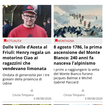
ATTUALITA'
MONTAGNA
Dalle Valle d’Aosta al
8 agosto 1786, la prima
Friuli: Henry regala un
ascensione del Monte
motorino Ciao ai
Bianco: 240 anni fa
ragazzini che
nasceva l’alpinismo
vendevano limonata
I primi a raggiungere la vetta
del Monte Bianco furono
Ondata di generosità per i tre
Jacques Balmat e Michel
giovani della provincia di
Gabriel Paccard
Udine
di
di
Cinzia Timpano
Cinzia Timpano
il 08/08/2026
il 08/08/2026