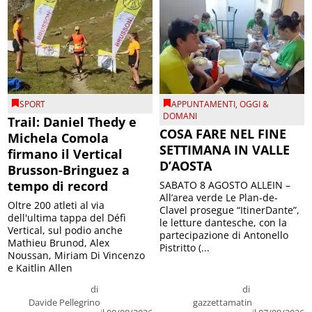
SPORT
APPUNTAMENTI
,
OGGI &
DOMANI
Trail: Daniel Thedy e
COSA FARE NEL FINE
Michela Comola
SETTIMANA IN VALLE
firmano il Vertical
D’AOSTA
Brusson-Bringuez a
tempo di record
SABATO 8 AGOSTO ALLEIN –
All’area verde Le Plan-de-
Oltre 200 atleti al via
Clavel prosegue “ItinerDante”,
dell'ultima tappa del Défì
le letture dantesche, con la
Vertical, sul podio anche
partecipazione di Antonello
Mathieu Brunod, Alex
Pistritto (...
Noussan, Miriam Di Vincenzo
e Kaitlin Allen
di
di
Davide Pellegrino
gazzettamatin