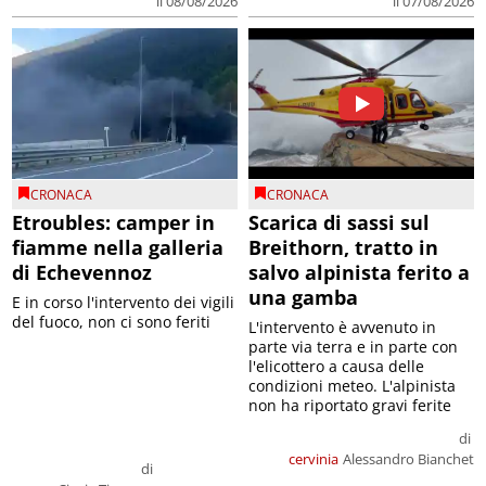
il 08/08/2026
il 07/08/2026
CRONACA
CRONACA
Etroubles: camper in
Scarica di sassi sul
fiamme nella galleria
Breithorn, tratto in
di Echevennoz
salvo alpinista ferito a
una gamba
E in corso l'intervento dei vigili
del fuoco, non ci sono feriti
L'intervento è avvenuto in
parte via terra e in parte con
l'elicottero a causa delle
condizioni meteo. L'alpinista
non ha riportato gravi ferite
di
cervinia
Alessandro Bianchet
di