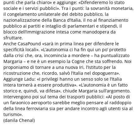
punti che parla chiaro» e aggiunge: «Difenderemo lo stato
sociale e i servizi pubblici». Tra i punti: la sovranità monetaria,
il congelamento unilaterale del debito pubblico, la
nazionalizzazione della Banca d’Italia, il no al finanziamento
pubblico ai partiti e intaglio di parlamentari e stipendi, il
blocco dell’immigrazione intesa come manodopera da
sfruttare.
Anche CasaPound «sarà in prima linea per difendere le
specificità locali». «L’autonomia ci ha fin qui un po’ protetto
dalla crisi che, ora, incomincia a mordere – ha puntualizzato
Margaria – e ne è un esempio la Cogne che sta soffrendo. Noi
proponiamo di tornare a una nuova Iri, l’Istituto per la
ricostruzione che, ricordo, salvò l’Italia nel dopoguerra».
Aggiunge Ladu: «I privilegi hanno un senso solo se l’Italia
intera tornerà a essere produttiva». «L’autonomia è un fatto
storico e, quindi, va difesa», chiude Margaria sull’argomento.
Intervengono poi sul tema dei trasporti pubblici: «Al posto di
un faraonico aeroporto sarebbe meglio pensare al raddoppio
della linea ferroviaria sia per andare incontro agli utenti sia al
turismo».
(danila Chenal)