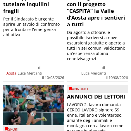
tutelare inquilini
con il progetto
fragili
“CASPITA” la Valle
d’Aosta apre i sentieri
Per il Sindacato è urgente
a tutti
aprire un tavolo di confronto
per affrontare l'emergenza
Da agosto a ottobre, è
abitativa
possibile iscriversi a nove
escursioni gratuite e aperte a
tutti in sei comuni valdostani:
un'esperienza alpina
condivisa grazi...
di
di
Aosta
Luca Mercanti
Luca Mercanti
il 10/08/2026
il 10/08/2026
ANNUNCI
ANNUNCI DEI LETTORI
LAVORO 2. lavoro domanda
CERCO LAVORO signore 59
enne, italiano e volenteroso,
amante degli animali e
montagna cerca lavoro come
SPORT
garzone in alpeggio, ...