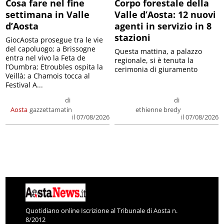
Cosa fare nel fine
Corpo forestale della
settimana in Valle
Valle d’Aosta: 12 nuovi
d’Aosta
agenti in servizio in 8
stazioni
GiocAosta prosegue tra le vie
del capoluogo; a Brissogne
Questa mattina, a palazzo
entra nel vivo la Feta de
regionale, si è tenuta la
l’Oumbra; Etroubles ospita la
cerimonia di giuramento
Veillà; a Chamois tocca al
Festival A...
di
di
Aosta
gazzettamatin
ethienne bredy
il 07/08/2026
il 07/08/2026
Quotidiano online Iscrizione al Tribunale di Aosta n.
8/2012