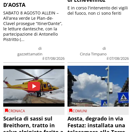
D’AOSTA
E in corso l'intervento dei vigili
SABATO 8 AGOSTO ALLEIN –
del fuoco, non ci sono feriti
All’area verde Le Plan-de-
Clavel prosegue “ItinerDante”,
le letture dantesche, con la
partecipazione di Antonello
Pistritto (...
di
di
gazzettamatin
Cinzia Timpano
il 07/08/2026
il 07/08/2026
CRONACA
COMUNI
Scarica di sassi sul
Aosta, degrado in via
Breithorn, tratto in
Festaz: installata una
salvo alpinista ferito a
telecamera alla Torre