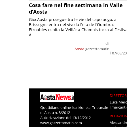
Cosa fare nel fine settimana in Valle
d’Aosta
GiocAosta prosegue tra le vie del capoluogo; a
Brissogne entra nel vivo la Feta de l’Oumbra;
Etroubles ospita la Veillà; a Chamois tocca al Festiva
A...
di
Aosta
gazzettamatin
il 07/08/2
DIRETTOR
Luca Merc
l.mercant
Quotidiano online Iscrizione al Tribunale
di Aosta n. 8/2012
REDAZIO
Autorizzazione del 13/12/2012
Alessandr
www.gazzettamatin.com