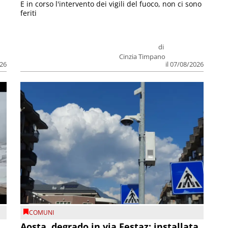
E in corso l'intervento dei vigili del fuoco, non ci sono
feriti
di
Cinzia Timpano
026
il 07/08/2026
COMUNI
n
Aosta, degrado in via Festaz: installata