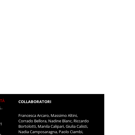
ITÀ
COLLABORATORI
L.
Francesca Arcaro, Massimo Altini,
Corrado Bellora, Nadine Blanc, Riccardo
11
Bortolotti, Manila Calipari, Giulia Calisti,
Nadia Camposaragna, Paolo Ciambi,
m