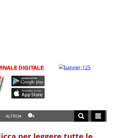
ALTRO
licca per leggere tutte le