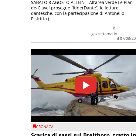
SABATO 8 AGOSTO ALLEIN – All’area verde Le Plan-
de-Clavel prosegue “ItinerDante”, le letture
dantesche, con la partecipazione di Antonello
Pistritto (...
di
gazzettamatin
il 07/08/2
CRONACA
Scarica di sassi sul Breithorn, tratto i