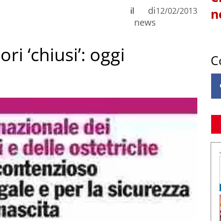
di
il
12/02/2013
n
news
ri ‘chiusi’: oggi
C