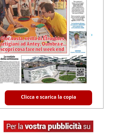
Clicca e scarica la copia