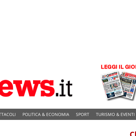
TTACOLI
POLITICA & ECONOMIA
SPORT
TURISMO & EVENTI
C