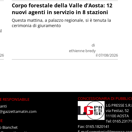
Corpo forestale della Valle d’Aosta: 12
nuovi agenti in servizio in 8 stazioni
Questa mattina, a palazzo regionale, si è tenuta la
cerimonia di giuramento
l
di
ethienne bredy
026
il 07/08/2026
CONCESSIONARIA DI PUBBLIC
E RESPONSABILE
LG PRESSE S.R.
anti
via Festaz, 52
i@gazzettamatin.com
11100 AOSTA
NE
Tel: 0165.2317
Fax: 0165.1820141
o Bianchet
E-mail
segreteria@lgpresse.co