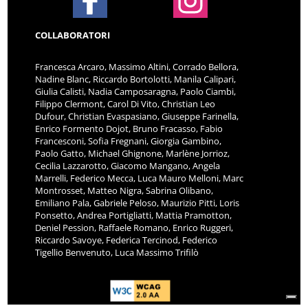
COLLABORATORI
Francesca Arcaro, Massimo Altini, Corrado Bellora,
Nadine Blanc, Riccardo Bortolotti, Manila Calipari,
Giulia Calisti, Nadia Camposaragna, Paolo Ciambi,
Filippo Clermont, Carol Di Vito, Christian Leo
Dufour, Christian Evaspasiano, Giuseppe Farinella,
Enrico Formento Dojot, Bruno Fracasso, Fabio
Francesconi, Sofia Fregnani, Giorgia Gambino,
Paolo Gatto, Michael Ghignone, Marlène Jorrioz,
Cecilia Lazzarotto, Giacomo Mangano, Angela
Marrelli, Federico Mecca, Luca Mauro Melloni, Marc
Montrosset, Matteo Nigra, Sabrina Olibano,
Emiliano Pala, Gabriele Peloso, Maurizio Pitti, Loris
Ponsetto, Andrea Portigliatti, Mattia Pramotton,
Deniel Pession, Raffaele Romano, Enrico Ruggeri,
Riccardo Savoye, Federica Tercinod, Federico
Tigellio Benvenuto, Luca Massimo Trifilò