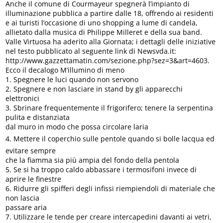
Anche il comune di Courmayeur spegnerà l’impianto di
illuminazione pubblica a partire dalle 18, offrendo ai residenti
e ai turisti l’occasione di uno shopping a lume di candela,
allietato dalla musica di Philippe Milleret e della sua band.
Valle Virtuosa ha aderito alla Giornata; i dettagli delle iniziative
nel testo pubblicato al seguente link di Newsvda.it:
http://www.gazzettamatin.com/sezione.php?sez=3&art=4603.
Ecco il decalogo M’illumino di meno
1. Spegnere le luci quando non servono
2. Spegnere e non lasciare in stand by gli apparecchi
elettronici
3. Sbrinare frequentemente il frigorifero; tenere la serpentina
pulita e distanziata
dal muro in modo che possa circolare laria
4. Mettere il coperchio sulle pentole quando si bolle lacqua ed
evitare sempre
che la fiamma sia più ampia del fondo della pentola
5. Se si ha troppo caldo abbassare i termosifoni invece di
aprire le finestre
6. Ridurre gli spifferi degli infissi riempiendoli di materiale che
non lascia
passare aria
7. Utilizzare le tende per creare intercapedini davanti ai vetri,