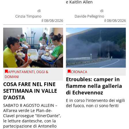
e Kaitlin Allen
di
di
Cinzia Timpano
Davide Pellegrino
il 08/08/2026
il 08/08/2026
APPUNTAMENTI
,
OGGI &
CRONACA
DOMANI
Etroubles: camper in
COSA FARE NEL FINE
fiamme nella galleria
SETTIMANA IN VALLE
di Echevennoz
D’AOSTA
E in corso l'intervento dei vigili
SABATO 8 AGOSTO ALLEIN –
del fuoco, non ci sono feriti
All’area verde Le Plan-de-
Clavel prosegue “ItinerDante”,
le letture dantesche, con la
partecipazione di Antonello