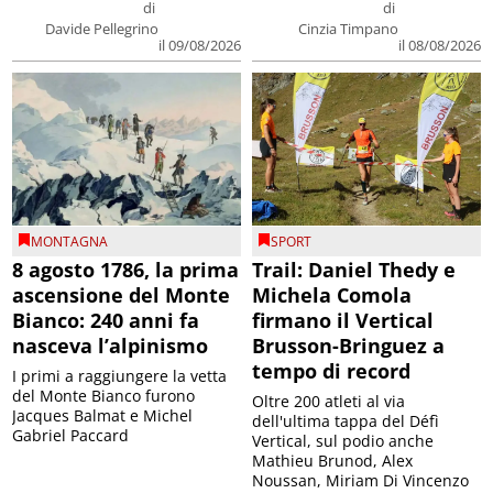
di
di
Davide Pellegrino
Cinzia Timpano
il 09/08/2026
il 08/08/2026
MONTAGNA
SPORT
8 agosto 1786, la prima
Trail: Daniel Thedy e
ascensione del Monte
Michela Comola
Bianco: 240 anni fa
firmano il Vertical
nasceva l’alpinismo
Brusson-Bringuez a
tempo di record
I primi a raggiungere la vetta
del Monte Bianco furono
Oltre 200 atleti al via
Jacques Balmat e Michel
dell'ultima tappa del Défì
Gabriel Paccard
Vertical, sul podio anche
Mathieu Brunod, Alex
Noussan, Miriam Di Vincenzo