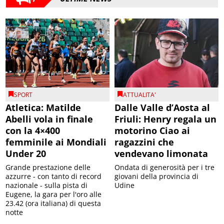
SPORT
ATTUALITA'
Atletica: Matilde
Dalle Valle d’Aosta al
Abelli vola in finale
Friuli: Henry regala un
con la 4×400
motorino Ciao ai
femminile ai Mondiali
ragazzini che
Under 20
vendevano limonata
Grande prestazione delle
Ondata di generosità per i tre
azzurre - con tanto di record
giovani della provincia di
nazionale - sulla pista di
Udine
Eugene, la gara per l'oro alle
23.42 (ora italiana) di questa
notte