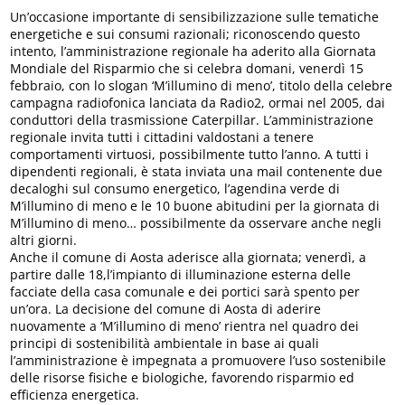
Un’occasione importante di sensibilizzazione sulle tematiche
energetiche e sui consumi razionali; riconoscendo questo
intento, l’amministrazione regionale ha aderito alla Giornata
Mondiale del Risparmio che si celebra domani, venerdì 15
febbraio, con lo slogan ‘M’illumino di meno’, titolo della celebre
campagna radiofonica lanciata da Radio2, ormai nel 2005, dai
conduttori della trasmissione Caterpillar. L’amministrazione
regionale invita tutti i cittadini valdostani a tenere
comportamenti virtuosi, possibilmente tutto l’anno. A tutti i
dipendenti regionali, è stata inviata una mail contenente due
decaloghi sul consumo energetico, l’agendina verde di
M’illumino di meno e le 10 buone abitudini per la giornata di
M’illumino di meno… possibilmente da osservare anche negli
altri giorni.
Anche il comune di Aosta aderisce alla giornata; venerdì, a
partire dalle 18,l’impianto di illuminazione esterna delle
facciate della casa comunale e dei portici sarà spento per
un’ora. La decisione del comune di Aosta di aderire
nuovamente a ‘M’illumino di meno’ rientra nel quadro dei
principi di sostenibilità ambientale in base ai quali
l’amministrazione è impegnata a promuovere l’uso sostenibile
delle risorse fisiche e biologiche, favorendo risparmio ed
efficienza energetica.