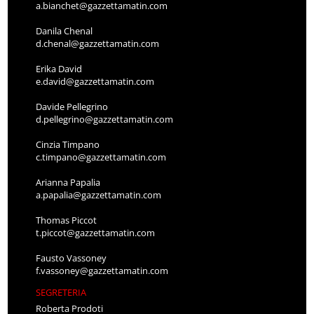
a.bianchet@gazzettamatin.com
Danila Chenal
d.chenal@gazzettamatin.com
Erika David
e.david@gazzettamatin.com
Davide Pellegrino
d.pellegrino@gazzettamatin.com
Cinzia Timpano
c.timpano@gazzettamatin.com
Arianna Papalia
a.papalia@gazzettamatin.com
Thomas Piccot
t.piccot@gazzettamatin.com
Fausto Vassoney
f.vassoney@gazzettamatin.com
SEGRETERIA
Roberta Prodoti