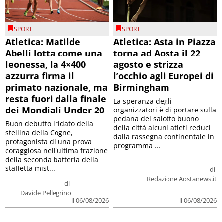
SPORT
SPORT
Atletica: Matilde
Atletica: Asta in Piazza
Abelli lotta come una
torna ad Aosta il 22
leonessa, la 4×400
agosto e strizza
azzurra firma il
l’occhio agli Europei di
primato nazionale, ma
Birmingham
resta fuori dalla finale
La speranza degli
dei Mondiali Under 20
organizzatori è di portare sulla
pedana del salotto buono
Buon debutto iridato della
della città alcuni atleti reduci
stellina della Cogne,
dalla rassegna continentale in
protagonista di una prova
programma ...
coraggiosa nell'ultima frazione
della seconda batteria della
staffetta mist...
di
Redazione Aostanews.it
di
Davide Pellegrino
il 06/08/2026
il 06/08/2026