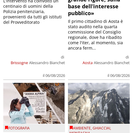
L'intervento ha coinvolto un
base dell’interesse
centinaio di uomini della
Polizia penitenziaria,
pubblico»
provenienti da tutti gli istituti
Il primo cittadino di Aosta è
del Provveditorato
stato audito nella quarta
commissione del Consiglio
regionale, dove ha ribadito
come l'iter, al momento, sia
ancora ferm...
di
di
Brissogne
Alessandro Bianchet
Aosta
Alessandro Bianchet
il 06/08/2026
il 06/08/2026
FOTOGRAFIA
AMBIENTE
,
GHIACCIAI
,