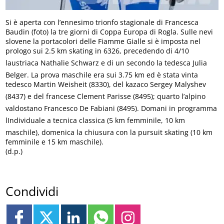
Si è aperta con l’ennesimo trionfo stagionale di Francesca
Baudin (foto) la tre giorni di Coppa Europa di Rogla. Sulle nevi
slovene la portacolori delle Fiamme Gialle si è imposta nel
prologo sui 2.5 km skating in 6326, precedendo di 4/10
laustriaca Nathalie Schwarz e di un secondo la tedesca Julia
Belger. La prova maschile era sui 3.75 km ed è stata vinta
tedesco Martin Weisheit (8330), del kazaco Sergey Malyshev
(8437) e del francese Clement Parisse (8495); quarto l’alpino
valdostano Francesco De Fabiani (8495). Domani in programma
lIndividuale a tecnica classica (5 km femminile, 10 km
maschile), domenica la chiusura con la pursuit skating (10 km
femminile e 15 km maschile).
(d.p.)
Condividi