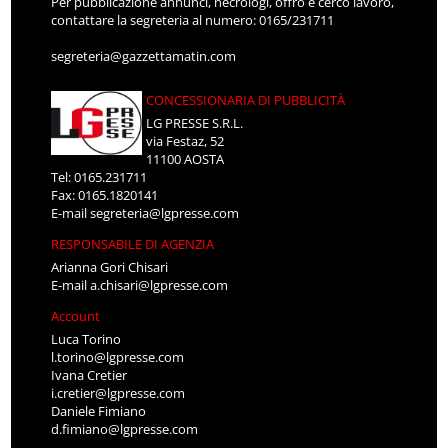
Per pubblicazione annunci, necrologi, offro e cerco lavoro,
contattare la segreteria al numero: 0165/231711
segreteria@gazzettamatin.com
CONCESSIONARIA DI PUBBLICITÀ
LG PRESSE S.R.L.
via Festaz, 52
11100 AOSTA
Tel: 0165.231711
Fax: 0165.1820141
E-mail
segreteria@lgpresse.com
RESPONSABILE DI AGENZIA
Arianna Gori Chisari
E-mail
a.chisari@lgpresse.com
Account
Luca Torino
l.torino@lgpresse.com
Ivana Cretier
i.cretier@lgpresse.com
Daniele Fimiano
d.fimiano@lgpresse.com